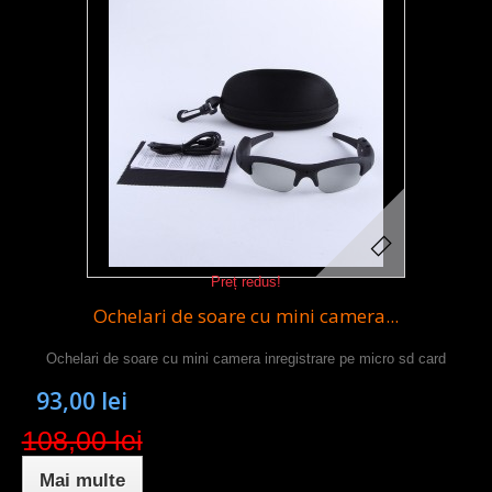
Preț redus!
Ochelari de soare cu mini camera...
Ochelari de soare cu mini camera inregistrare pe micro sd card
93,00 lei
108,00 lei
Mai multe