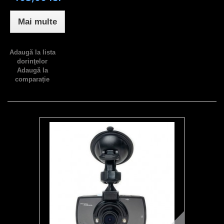
Mai multe
Adaugă la lista
dorinţelor
Adaugă la
comparație