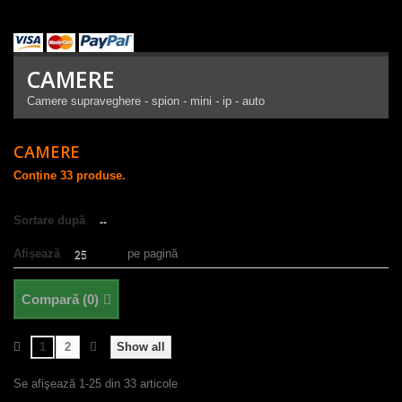
CAMERE
Camere supraveghere - spion - mini - ip - auto
CAMERE
Conține 33 produse.
Sortare după
--
Afișează
pe pagină
25
Compară (
0
)
1
2
Show all
Se afişează 1-25 din 33 articole