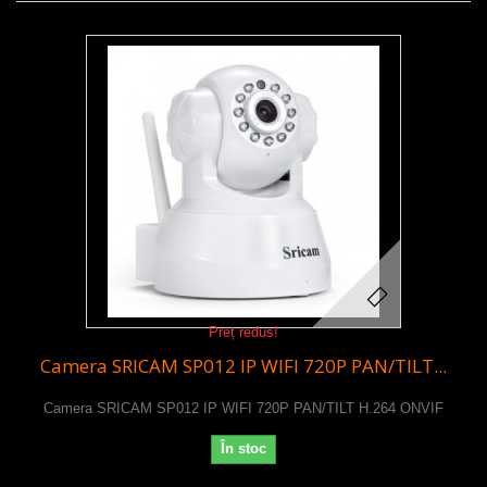
Preț redus!
Camera SRICAM SP012 IP WIFI 720P PAN/TILT...
Camera SRICAM SP012 IP WIFI 720P PAN/TILT H.264 ONVIF
În stoc