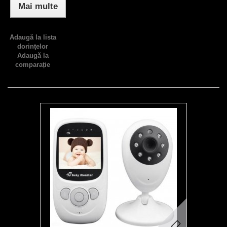
Mai multe
Adaugă la lista
dorinţelor
Adaugă la
comparație