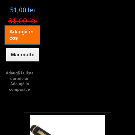
51,00 lei
61,00 lei
Adaugă în
coş
Mai multe
Adaugă la lista
dorinţelor
Adaugă la
comparație