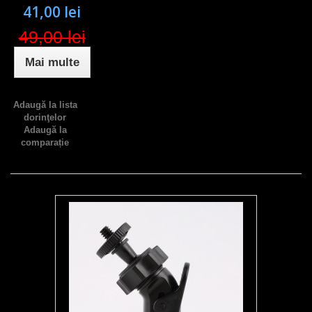
41,00 lei
49,00 lei
Mai multe
Adaugă la lista
dorinţelor
Adaugă la
comparație