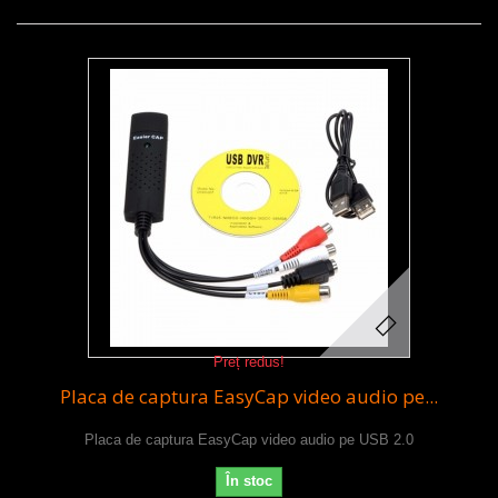
Preț redus!
Placa de captura EasyCap video audio pe...
Placa de captura EasyCap video audio pe USB 2.0
În stoc