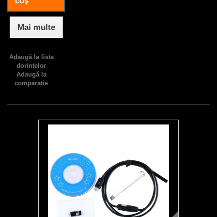
coş
Mai multe
Adaugă la lista
dorinţelor
Adaugă la
comparație