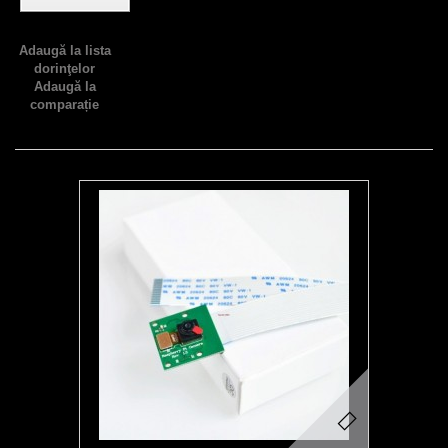
Adaugă la lista
dorinţelor
Adaugă la
comparație