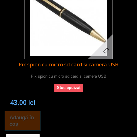
Pix spion cu micro sd card si camera USB
Pix spion cu micro sd card si camera USB
Stoc epuizat
43,00 lei
Adaugă în
coş