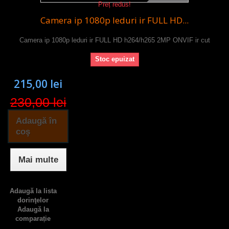
Preț redus!
Camera ip 1080p leduri ir FULL HD...
Camera ip 1080p leduri ir FULL HD h264/h265 2MP ONVIF ir cut
Stoc epuizat
215,00 lei
230,00 lei
Adaugă în
coş
Mai multe
Adaugă la lista
dorinţelor
Adaugă la
comparație