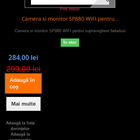
Preț redus!
Camera si monitor SP880 WIFI pentru...
Camera si monitor SP880 WIFI pentru supraveghere bebelusi
În stoc
284,00 lei
299,00 lei
Adaugă în
coş
Mai multe
Adaugă la lista
dorinţelor
Adaugă la
comparație