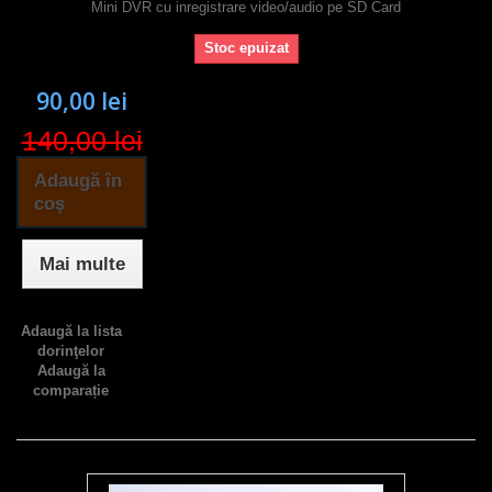
Mini DVR cu inregistrare video/audio pe SD Card
Stoc epuizat
90,00 lei
140,00 lei
Adaugă în
coş
Mai multe
Adaugă la lista
dorinţelor
Adaugă la
comparație