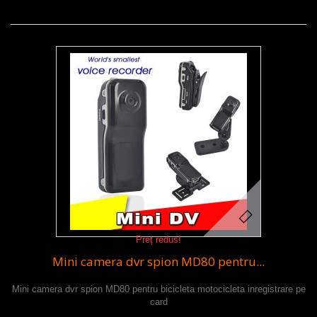
Preț redus!
Mini camera dvr spion MD80 pentru...
Mini camera dvr spion MD80 pentru bicicleta motocicleta inregistrare pe
card