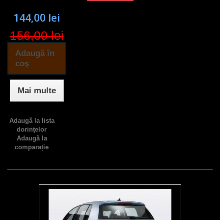
144,00 lei
156,00 lei
Adaugă în
coş
Mai multe
Adaugă la lista
dorinţelor
Adaugă la
comparație