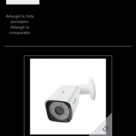
Adaugă la lista
dorinţelor
Adaugă la
comparație