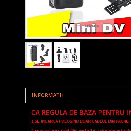
Mărește
INFORMAȚII
CA REGULA DE BAZA PENTRU I
1.
SE INCARCA FOLOSIND DOAR CABLUL DIN PACHET
2.se introduce cablul (din pachet) in calculator/pc/lapt