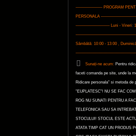
---------------------- PROGRAM P
PERSONALA ---------------------------------
---------------------------- Luni - Vineri: 
-------------------------------------------------
Sâmbătă: 10:00 - 13:00 , Duminică: 1
-------------------------------------------------
Sunați-ne acum:
Pentru ridi
faceti comanda pe site, unde la met
Ridicare personala" si metoda de p
"EUPLATESC"! NU SE FAC COM
ROG NU SUNATI PENTRU A FA
TELEFONICA SAU SA INTREBAT
STOCULUI! STOCUL ESTE ACTU
ATATA TIMP CAT UN PRODUS P