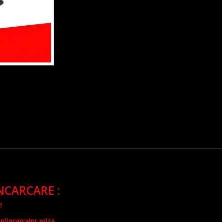
NCARCARE :
!
op/incarcator priza