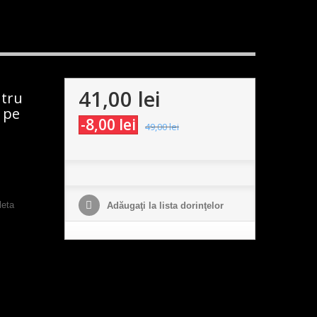
41,00 lei
ntru
e pe
-8,00 lei
49,00 lei
leta
Adăugaţi la lista dorinţelor