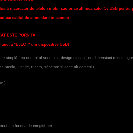
olositi incarcator de telefon mobil sau orice alt incarcator 5v USB pentru 
roduce cablul de alimentare in camera
CAT ESTE PORNITA!
n functia "EJECT" din dispozitive USB!
re simplă , cu control al sunetului, design elegant, de dimensiuni mici si ușor
ass-media, justiție, turism, sănătate si orice alt domeniu.
x.)
inute in functia de inregistrare