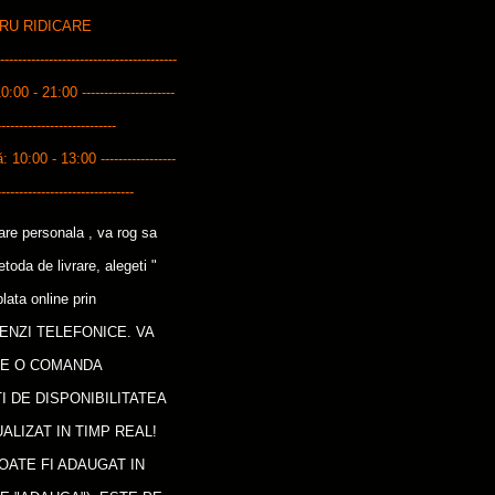
ENTRU RIDICARE
------------------------------------
10:00 - 21:00 ---------------------
---------------------------
0:00 - 13:00 -----------------
-------------------------------
care personala , va rog sa
oda de livrare, alegeti "
lata online prin
ENZI TELEFONICE. VA
CE O COMANDA
I DE DISPONIBILITATEA
ALIZAT IN TIMP REAL!
OATE FI ADAUGAT IN