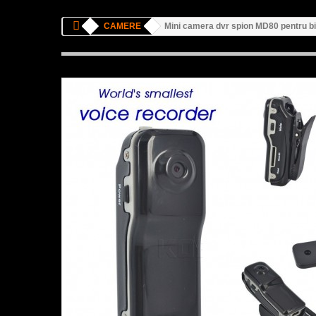
CAMERE
Mini camera dvr spion MD80 pentru bic