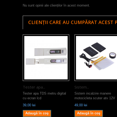
Nu sunt opinii ale clienților în acest moment.
CLIENȚII CARE AU CUMPĂRAT ACEST 
Tester apa...
Sistem...
Tester apa TDS metru digital
Sistem incalzire manere
cu ecran lcd
motocicleta scuter atv 12V
39,00 lei
49,00 lei
Adaugă în coş
Adaugă în coş