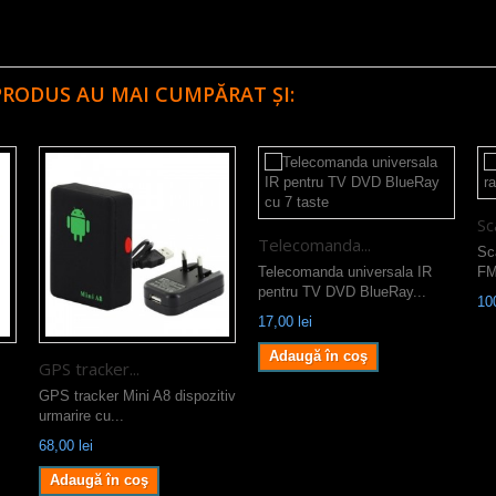
PRODUS AU MAI CUMPĂRAT ȘI:
Sc
Telecomanda...
Sc
Telecomanda universala IR
FM
pentru TV DVD BlueRay...
100
17,00 lei
Adaugă în coş
GPS tracker...
GPS tracker Mini A8 dispozitiv
urmarire cu...
68,00 lei
Adaugă în coş