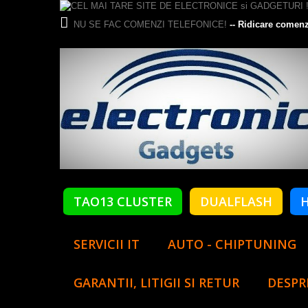
NU SE FAC COMENZI TELEFONICE!
-- Ridicare comenz
TAO13 CLUSTER
DUALFLASH
SERVICII IT
AUTO - CHIPTUNING
GARANTII, LITIGII SI RETUR
DESPR