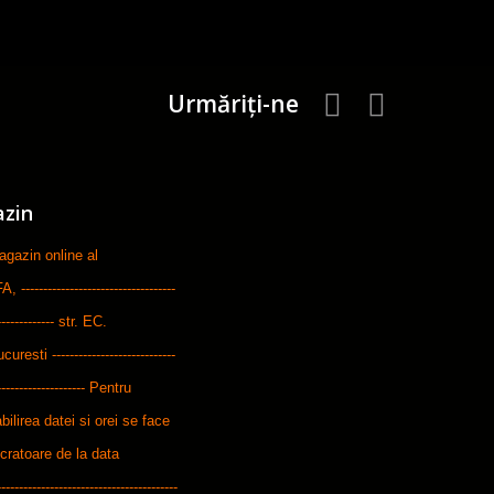
Urmăriți-ne
azin
zin online al
-----------------------------
--------------- str. EC.
ti ----------------------------
---------------------- Pentru
bilirea datei si orei se face
ucratoare de la data
---------------------------------------