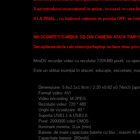
3.se introduce incarcatorul in priza , in cazul in care f
4.LA FINAL , cu butonul camerei in pozitia OFF, se int
NU SCOATETI CARDUL SD DIN CAMERA ATATA TIMP 
Decuplarea de la calculator/pc/laptop se face doar pri
MiniDV recorder video cu rezolutie 720X480 pixeli, cu opera
Este un utilitar esențial în afaceri, educație, securitate, m
Dimensiune: 5.6x2.1x1.9cm / 2,20 x0.82 x0.74inch (apro
Format video: AVI
Video encording: M-JPEG
Rezoluție video: 720 * 480
Unghi de vizualizare: 80 °
Suporta USB1.1 & USB2.0.
Pixel: 2000000 color CMOS
Iluminare minima: 1Lux (min)
Baterie: de mare capacitate baterie cu litiu , maxim 45 m
Capacitate baterie: 260mAh