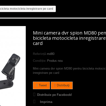
icleta motocicleta inregistrare pe card
Mini camera dvr spion MD80 pe
bicicleta motocicleta inregistrar
card
Referință
md80
Condiție:
Produs nou
Mini camera dvr spion MD80 pentru bicicleta motocic
inregistrare pe card
Tweet
Distribuiţi
Distribuie pe Facebook!
Imprima