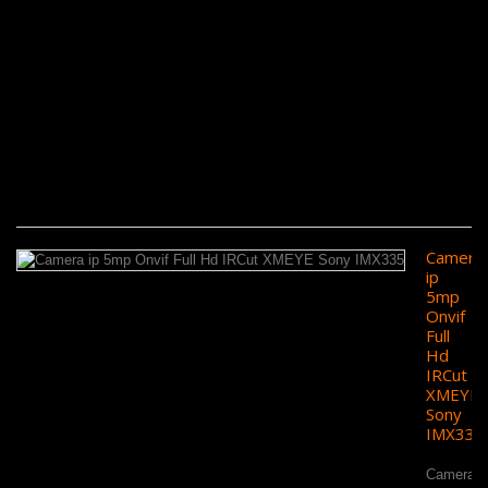
S
S
F
cu
t
s
sl
m
13
Camera
ip
5mp
Onvif
Full
Hd
IRCut
XMEYE
Sony
IMX335
Camera