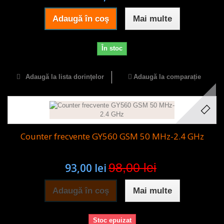
Adaugă în coş
Mai multe
În stoc
Adaugă la lista dorinţelor
Adaugă la comparație
Counter frecvente GY560 GSM 50 MHz-2.4 GHz
98,00 lei
93,00 lei
Adaugă în coş
Mai multe
Stoc epuizat