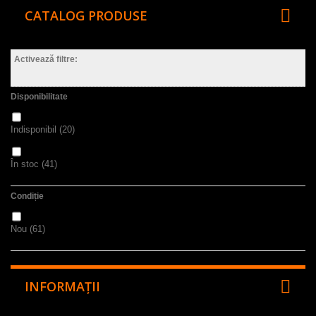
CATALOG PRODUSE
Activează filtre:
Disponibilitate
Indisponibil
(20)
În stoc
(41)
Condiție
Nou
(61)
INFORMAŢII