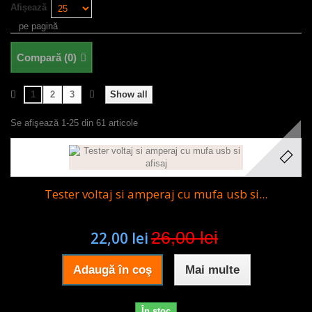
Afișează
pe pagină
Compară (
0
)
1
2
3
Show all
Se afişează 1-25 din 61 articole
Tester voltaj si amperaj cu mufa usb si...
26,00 lei
22,00 lei
Adaugă în coş
Mai multe
În stoc