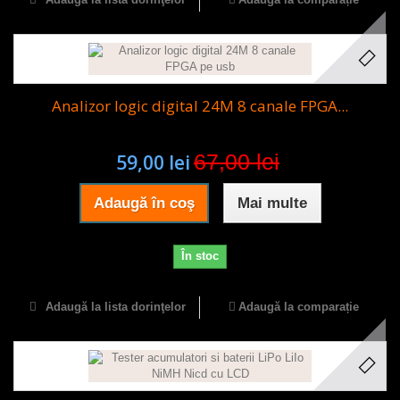
Analizor logic digital 24M 8 canale FPGA...
67,00 lei
59,00 lei
Adaugă în coş
Mai multe
În stoc
Adaugă la lista dorinţelor
Adaugă la comparație