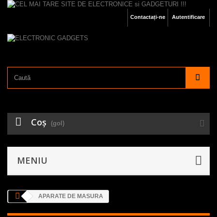
Contactați-ne
Autentificare
Coş
(gol)
MENIU
APARATE DE MASURA