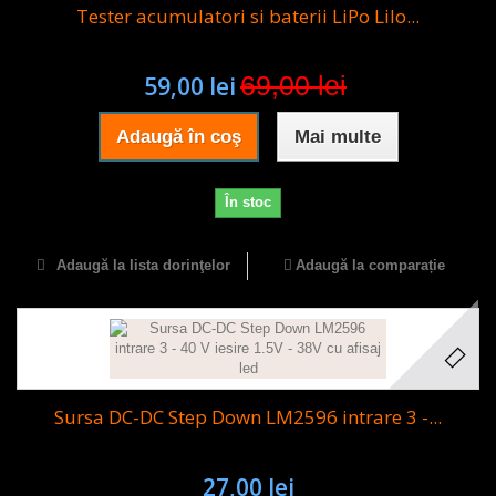
Tester acumulatori si baterii LiPo LiIo...
69,00 lei
59,00 lei
Adaugă în coş
Mai multe
În stoc
Adaugă la lista dorinţelor
Adaugă la comparație
Sursa DC-DC Step Down LM2596 intrare 3 -...
27,00 lei