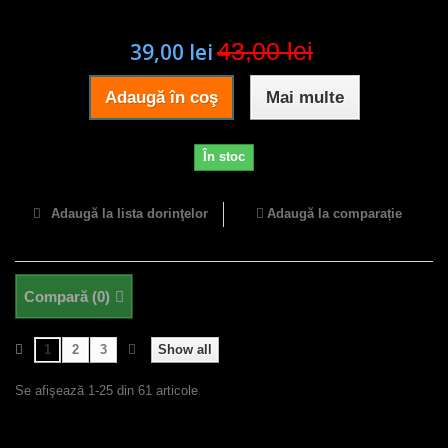
43,00 lei
39,00 lei
Adaugă în coş
Mai multe
În stoc
Adaugă la lista dorinţelor
Adaugă la comparație
Compară (
0
)
1
2
3
Show all
Se afişează 1-25 din 61 articole