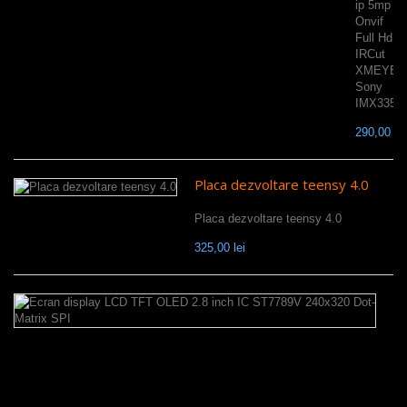
ip 5mp
Onvif
Full Hd
IRCut
XMEYE
Sony
IMX335
290,00 lei
Placa dezvoltare teensy 4.0
Placa dezvoltare teensy 4.0
325,00 lei
E
di
L
T
O
2.
in