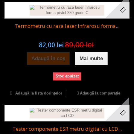
Termometru cu raza laser infrarosu forma...
89,00 lei
82,00 lei
Adaugă în coş
Mai multe
Stoc epuizat
Adaugă la lista dorinţelor
Adaugă la comparație
Tester componente ESR metru digital cu LCD...