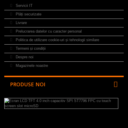
Servicii IT
Plăți securizate
Livrare
Prelucrarea datelor cu caracter personal
Politica de utilizare cookie-uri și tehnologii similare
Termeni și condiții
Despre noi
Magazinele noastre
PRODUSE NOI
E
L
T
4.
in
ca