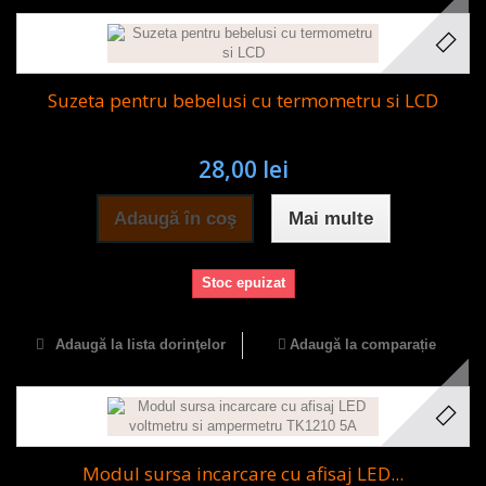
Suzeta pentru bebelusi cu termometru si LCD
28,00 lei
Adaugă în coş
Mai multe
Stoc epuizat
Adaugă la lista dorinţelor
Adaugă la comparație
Modul sursa incarcare cu afisaj LED...