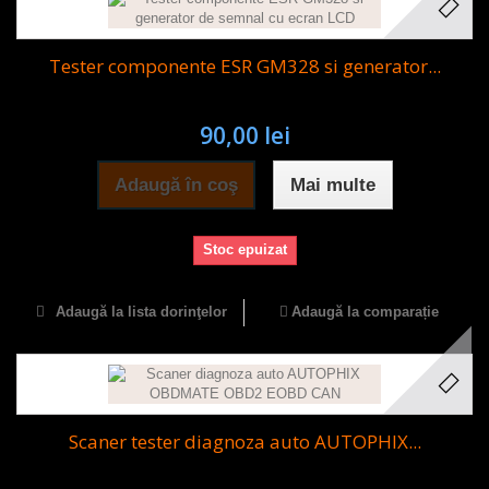
Tester componente ESR GM328 si generator...
90,00 lei
Adaugă în coş
Mai multe
Stoc epuizat
Adaugă la lista dorinţelor
Adaugă la comparație
Scaner tester diagnoza auto AUTOPHIX...