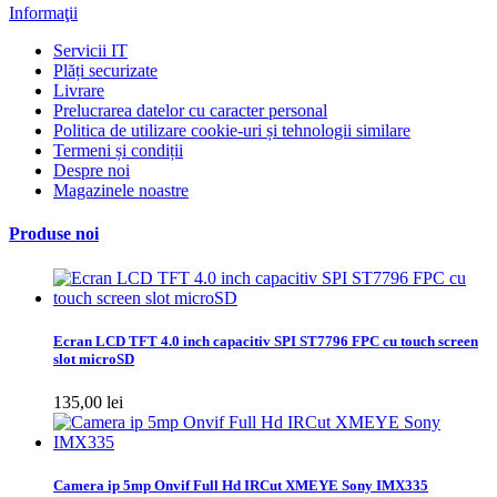
Informaţii
Servicii IT
Plăți securizate
Livrare
Prelucrarea datelor cu caracter personal
Politica de utilizare cookie-uri și tehnologii similare
Termeni și condiții
Despre noi
Magazinele noastre
Produse noi
Ecran LCD TFT 4.0 inch capacitiv SPI ST7796 FPC cu touch screen
slot microSD
135,00 lei
Camera ip 5mp Onvif Full Hd IRCut XMEYE Sony IMX335