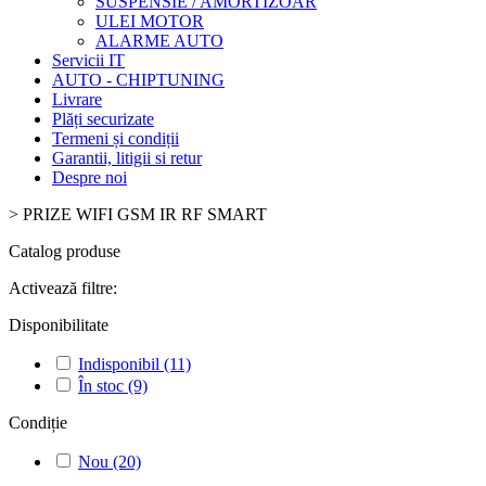
SUSPENSIE / AMORTIZOAR
ULEI MOTOR
ALARME AUTO
Servicii IT
AUTO - CHIPTUNING
Livrare
Plăți securizate
Termeni și condiții
Garantii, litigii si retur
Despre noi
>
PRIZE WIFI GSM IR RF SMART
Catalog produse
Activează filtre:
Disponibilitate
Indisponibil
(11)
În stoc
(9)
Condiție
Nou
(20)