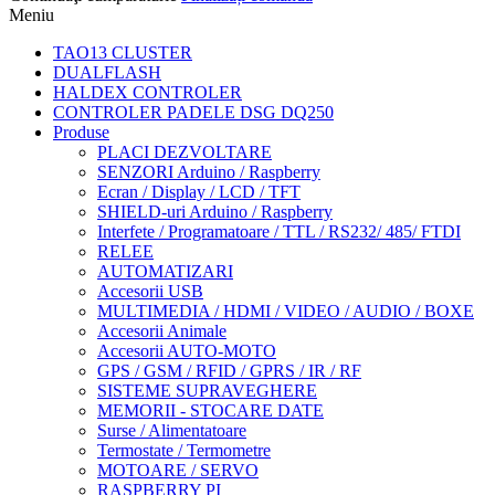
Meniu
TAO13 CLUSTER
DUALFLASH
HALDEX CONTROLER
CONTROLER PADELE DSG DQ250
Produse
PLACI DEZVOLTARE
SENZORI Arduino / Raspberry
Ecran / Display / LCD / TFT
SHIELD-uri Arduino / Raspberry
Interfete / Programatoare / TTL / RS232/ 485/ FTDI
RELEE
AUTOMATIZARI
Accesorii USB
MULTIMEDIA / HDMI / VIDEO / AUDIO / BOXE
Accesorii Animale
Accesorii AUTO-MOTO
GPS / GSM / RFID / GPRS / IR / RF
SISTEME SUPRAVEGHERE
MEMORII - STOCARE DATE
Surse / Alimentatoare
Termostate / Termometre
MOTOARE / SERVO
RASPBERRY PI