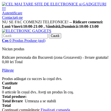
Autentificare
Contactați-ne
NU SE FAC COMENZI TELEFONICE!
-- Ridicare comenzi:
Luni-Vineri:10:00-21:00 , Sâmbătă,Duminică:10:00-13:00
Caută
Coş
0
Produs
Produse
(gol)
Niciun produs
Ridicare personala din Bucuresti (zona Grozavesti) - livrare gratuita!
0,00 lei
Total
Plăteşte
Produs adăugat cu succes la coşul dvs.
Cantitate
Total
0
articole în coșul dvs.
Aveţi un produs în coş.
Total produse:
Total livrare
Urmeaza a se stabili
Total
Continuaţi cumpărăturie
Finalizați comanda