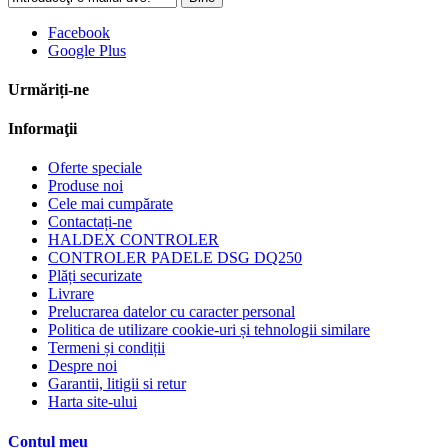
Facebook
Google Plus
Urmăriți-ne
Informaţii
Oferte speciale
Produse noi
Cele mai cumpărate
Contactați-ne
HALDEX CONTROLER
CONTROLER PADELE DSG DQ250
Plăți securizate
Livrare
Prelucrarea datelor cu caracter personal
Politica de utilizare cookie-uri și tehnologii similare
Termeni și condiții
Despre noi
Garantii, litigii si retur
Harta site-ului
Contul meu