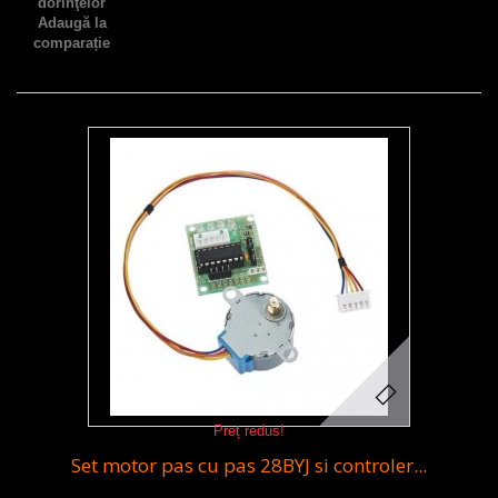
dorinţelor
Adaugă la
comparație
Preț redus!
Set motor pas cu pas 28BYJ si controler...