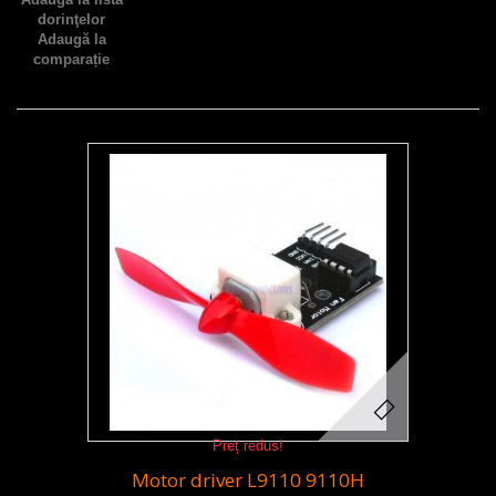
dorinţelor
Adaugă la
comparație
Preț redus!
Motor driver L9110 9110H