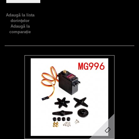
Adaugă la lista
dorinţelor
Adaugă la
comparație