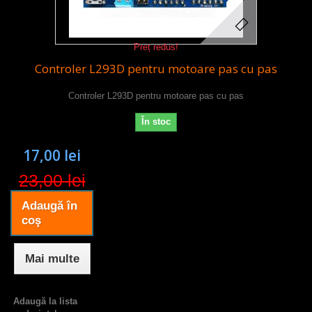
Preț redus!
Controler L293D pentru motoare pas cu pas
Controler L293D pentru motoare pas cu pas
În stoc
17,00 lei
23,00 lei
Adaugă în
coş
Mai multe
Adaugă la lista