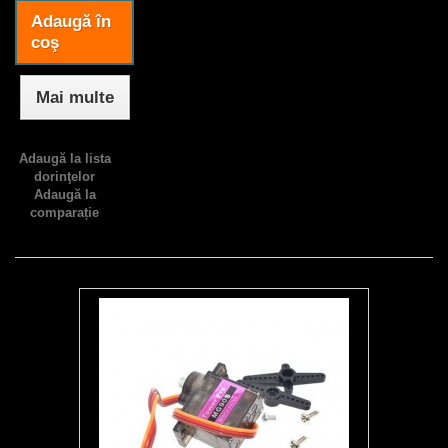
Adaugă în
coş
Mai multe
Adaugă la lista
dorinţelor
Adaugă la
comparație