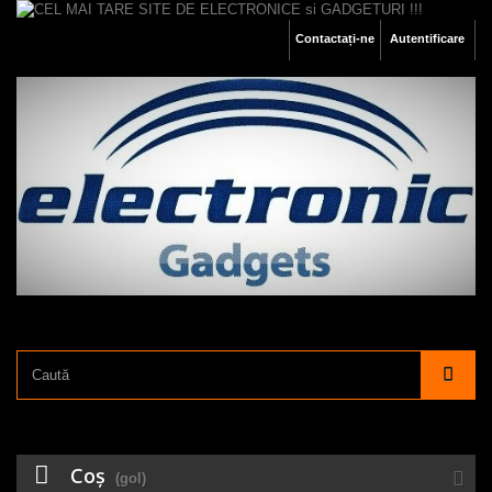
Contactați-ne
Autentificare
Coş
(gol)