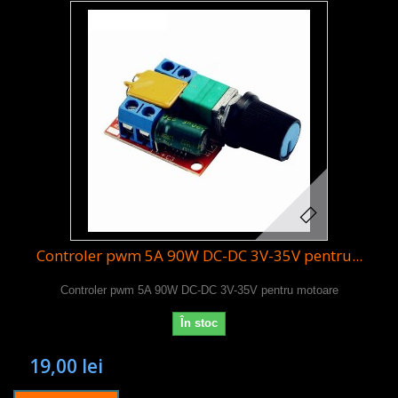
Controler pwm 5A 90W DC-DC 3V-35V pentru...
Controler pwm 5A 90W DC-DC 3V-35V pentru motoare
În stoc
19,00 lei