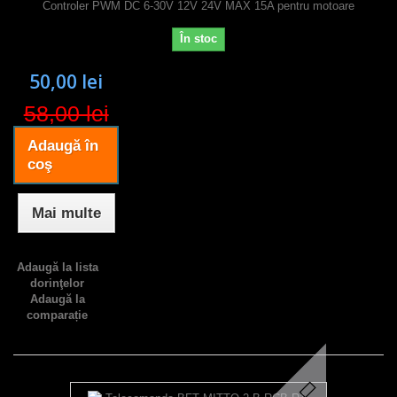
Controler PWM DC 6-30V 12V 24V MAX 15A pentru motoare
În stoc
50,00 lei
58,00 lei
Adaugă în
coş
Mai multe
Adaugă la lista
dorinţelor
Adaugă la
comparație