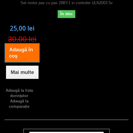
Set motor pas cu pas 28BYJ si controler ULN2003 5v
În stoc
25,00 lei
30,00 lei
Adaugă în
coş
Mai multe
Adaugă la lista
dorinţelor
Adaugă la
comparație