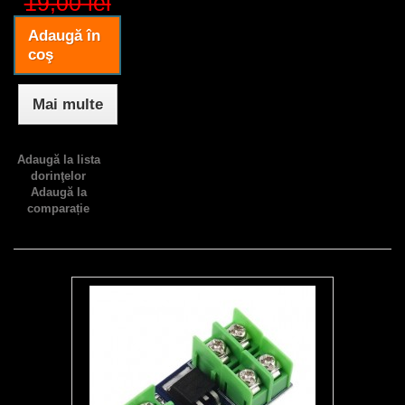
19,00 lei
Adaugă în
coş
Mai multe
Adaugă la lista
dorinţelor
Adaugă la
comparație