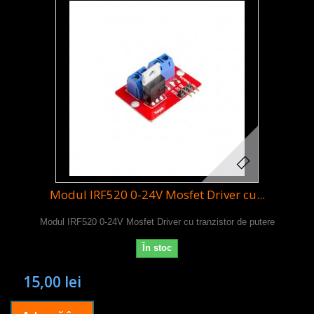
Modul IRF520 0-24V Mosfet Driver cu...
Modul IRF520 0-24V Mosfet Driver cu tranzistor de putere
În stoc
15,00 lei