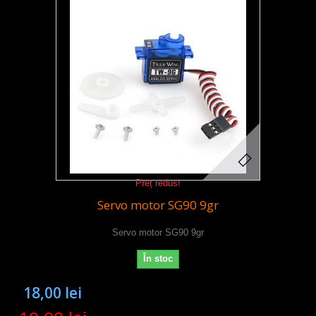
Preț redus!
Servo motor SG90 9gr
Servo motor SG90 9gr
În stoc
18,00 lei