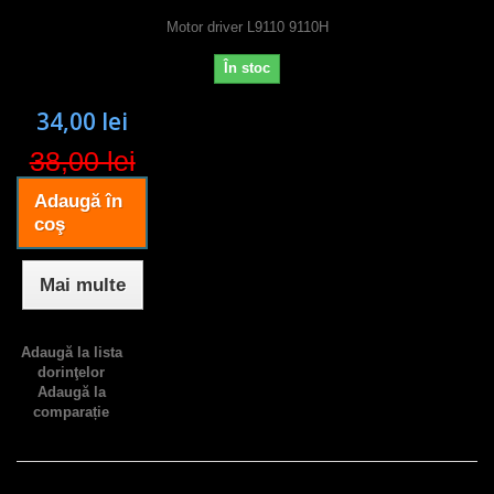
Motor driver L9110 9110H
În stoc
34,00 lei
38,00 lei
Adaugă în
coş
Mai multe
Adaugă la lista
dorinţelor
Adaugă la
comparație