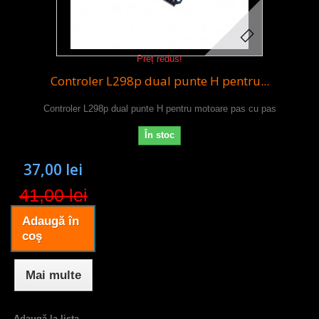
Preț redus!
Controler L298p dual punte H pentru...
Controler L298p dual punte H pentru motoare pas cu pas
În stoc
37,00 lei
41,00 lei
Adaugă în
coş
Mai multe
Adaugă la lista