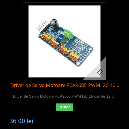
Driver de Servo Motoare PCA9685 PWM I2C 16...
Driver de Servo Motoare PCA9685 PWM I2C 16 canale 12 biti
În stoc
36,00 lei