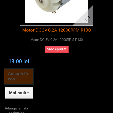
Motor DC 3V 0.2A 12000RPM R130
Motor DC 3V 0.2A 12000RPM R130
Stoc epuizat
13,00 lei
Adaugă în
coş
Mai multe
Adaugă la lista
dorinţelor