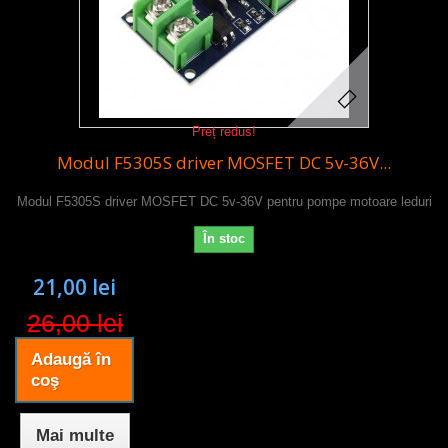
Preț redus!
Modul F5305S driver MOSFET DC 5v-36V...
Modul F5305S driver MOSFET DC 5v-36V pentru pompe motoare leduri
În stoc
21,00 lei
26,00 lei
Adaugă în
coş
Mai multe