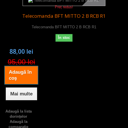
Preț redus!
Telecomanda BFT MITTO 2 B RCB R1
Telecomanda BFT MITTO 2 B RCB R1
În stoc
88,00 lei
95,00 lei
Adaugă în
coş
Mai multe
Adaugă la lista
dorinţelor
Adaugă la
comparație