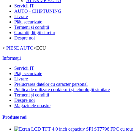
ALARME AUTO
Servicii IT
AUTO - CHIPTUNING
Livrare
Plăți securizate
Termeni și condiții
Garantii, litigii si retur
Despre noi
>
PIESE AUTO
>
ECU
Informaţii
Servicii IT
Plăți securizate
Livrare
Prelucrarea datelor cu caracter personal
Politica de utilizare cookie-uri și tehnologii similare
Termeni și condiții
Despre noi
Magazinele noastre
Produse noi