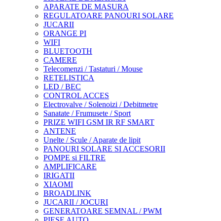
APARATE DE MASURA
REGULATOARE PANOURI SOLARE
JUCARII
ORANGE PI
WIFI
BLUETOOTH
CAMERE
Telecomenzi / Tastaturi / Mouse
RETELISTICA
LED / BEC
CONTROL ACCES
Electrovalve / Solenoizi / Debitmetre
Sanatate / Frumusete / Sport
PRIZE WIFI GSM IR RF SMART
ANTENE
Unelte / Scule / Aparate de lipit
PANOURI SOLARE SI ACCESORII
POMPE si FILTRE
AMPLIFICARE
IRIGATII
XIAOMI
BROADLINK
JUCARII / JOCURI
GENERATOARE SEMNAL / PWM
PIESE AUTO