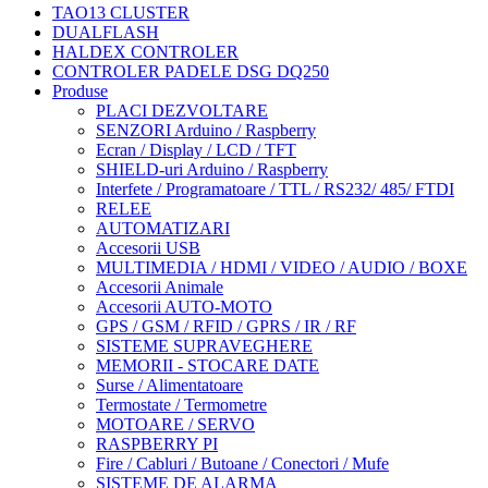
TAO13 CLUSTER
DUALFLASH
HALDEX CONTROLER
CONTROLER PADELE DSG DQ250
Produse
PLACI DEZVOLTARE
SENZORI Arduino / Raspberry
Ecran / Display / LCD / TFT
SHIELD-uri Arduino / Raspberry
Interfete / Programatoare / TTL / RS232/ 485/ FTDI
RELEE
AUTOMATIZARI
Accesorii USB
MULTIMEDIA / HDMI / VIDEO / AUDIO / BOXE
Accesorii Animale
Accesorii AUTO-MOTO
GPS / GSM / RFID / GPRS / IR / RF
SISTEME SUPRAVEGHERE
MEMORII - STOCARE DATE
Surse / Alimentatoare
Termostate / Termometre
MOTOARE / SERVO
RASPBERRY PI
Fire / Cabluri / Butoane / Conectori / Mufe
SISTEME DE ALARMA