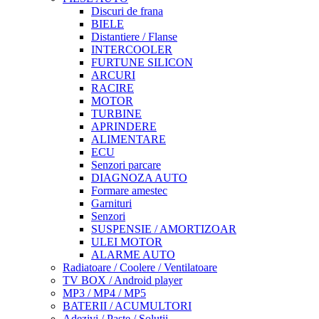
Discuri de frana
BIELE
Distantiere / Flanse
INTERCOOLER
FURTUNE SILICON
ARCURI
RACIRE
MOTOR
TURBINE
APRINDERE
ALIMENTARE
ECU
Senzori parcare
DIAGNOZA AUTO
Formare amestec
Garnituri
Senzori
SUSPENSIE / AMORTIZOAR
ULEI MOTOR
ALARME AUTO
Radiatoare / Coolere / Ventilatoare
TV BOX / Android player
MP3 / MP4 / MP5
BATERII / ACUMULTORI
Adezivi / Paste / Solutii