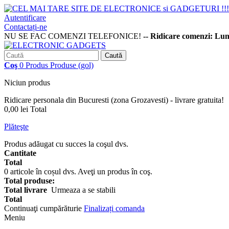
Autentificare
Contactați-ne
NU SE FAC COMENZI TELEFONICE!
-- Ridicare comenzi: Lu
Caută
Coş
0
Produs
Produse
(gol)
Niciun produs
Ridicare personala din Bucuresti (zona Grozavesti) - livrare gratuita!
0,00 lei
Total
Plăteşte
Produs adăugat cu succes la coşul dvs.
Cantitate
Total
0
articole în coșul dvs.
Aveţi un produs în coş.
Total produse:
Total livrare
Urmeaza a se stabili
Total
Continuaţi cumpărăturie
Finalizați comanda
Meniu