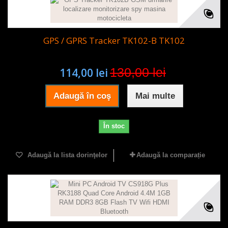
GPS / GPRS Tracker TK102-B TK102
130,00 lei
114,00 lei
Adaugă în coş
Mai multe
În stoc
Adaugă la lista dorinţelor
Adaugă la comparație