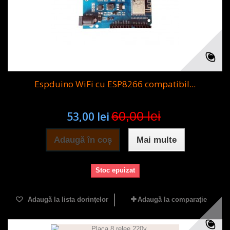
Espduino WiFi cu ESP8266 compatibil...
60,00 lei
53,00 lei
Adaugă în coş
Mai multe
Stoc epuizat
Adaugă la lista dorinţelor
Adaugă la comparație