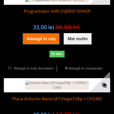
Programator AVR USBASP ISPASP
36,00 lei
33,00 lei
Adaugă în coş
Mai multe
În stoc
Adaugă la lista dorinţelor
Adaugă la comparație
Placa Arduino Nano (ATmega328p + CH340)