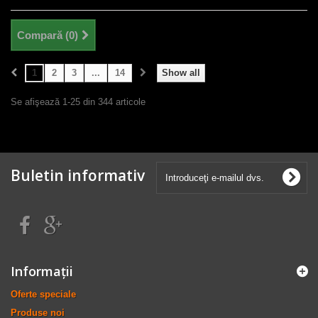
Compară (
0
)
1
2
3
...
14
Show all
Se afişează 1-25 din 344 articole
Buletin informativ
Informaţii
Oferte speciale
Produse noi