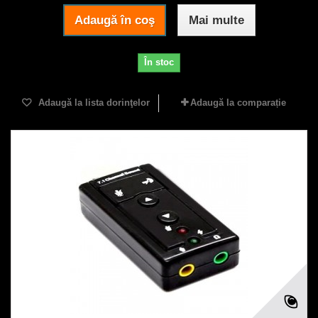
Adaugă în coş
Mai multe
În stoc
Adaugă la lista dorinţelor
Adaugă la comparație