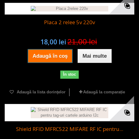
Placa 2 relee 5v 220v
21,00 lei
18,00 lei
Adaugă în coş
Mai multe
În stoc
Adaugă la lista dorinţelor
Adaugă la comparație
Shield RFID MFRC522 MIFARE RF IC pentru...