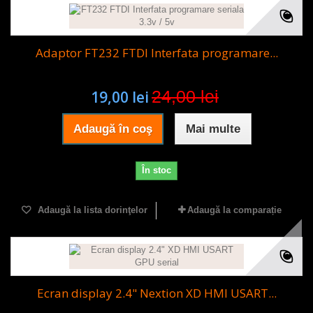
Adaptor FT232 FTDI Interfata programare...
24,00 lei
19,00 lei
Adaugă în coş
Mai multe
În stoc
Adaugă la lista dorinţelor
Adaugă la comparație
Ecran display 2.4" Nextion XD HMI USART...