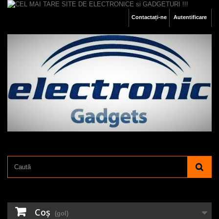
Contactați-ne
Autentificare
Coş
(gol)