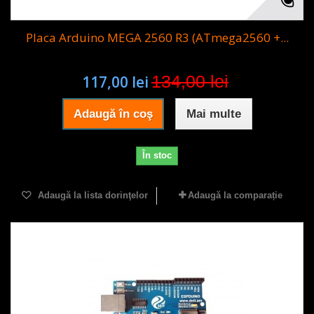
Placa Arduino MEGA 2560 R3 (ATmega2560 +...
134,00 lei
117,00 lei
Adaugă în coş
Mai multe
În stoc
Adaugă la lista dorinţelor
Adaugă la comparație