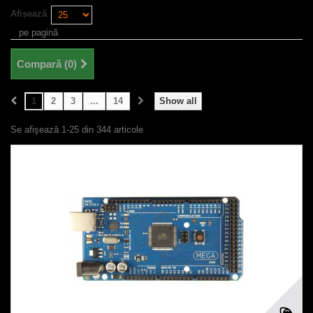
Afișează
pe pagină
Compară (
0
)
1
2
3
...
14
Show all
Se afişează 1-25 din 344 articole