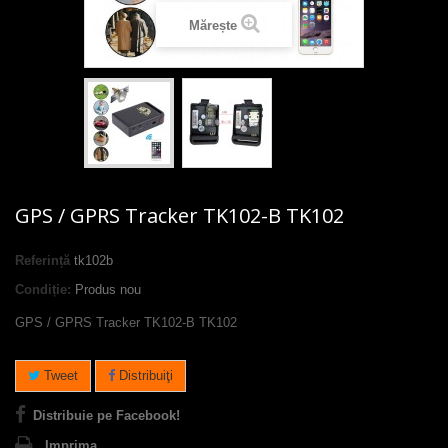
Mărește
GPS / GPRS Tracker TK102-B TK102
Referință
tk102b
Condiție:
Produs nou
GPS / GPRS Tracker TK102-B TK102
Tweet
Distribuiţi
Distribuie pe Facebook!
Imprima