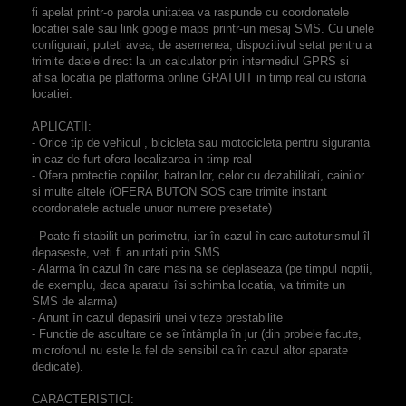
fi apelat printr-o parola unitatea va raspunde cu coordonatele
locatiei sale sau link google maps printr-un mesaj SMS. Cu unele
configurari, puteti avea, de asemenea, dispozitivul setat pentru a
trimite datele direct la un calculator prin intermediul GPRS si
afisa locatia pe platforma online GRATUIT in timp real cu istoria
locatiei.
APLICATII:
- Orice tip de vehicul , bicicleta sau motocicleta pentru siguranta
in caz de furt ofera localizarea in timp real
- Ofera protectie copiilor, batranilor, celor cu dezabilitati, cainilor
si multe altele (OFERA BUTON SOS care trimite instant
coordonatele actuale unuor numere presetate)
- Poate fi stabilit un perimetru, iar în cazul în care autoturismul îl
depaseste, veti fi anuntati prin SMS.
- Alarma în cazul în care masina se deplaseaza (pe timpul noptii,
de exemplu, daca aparatul îsi schimba locatia, va trimite un
SMS de alarma)
- Anunt în cazul depasirii unei viteze prestabilite
- Functie de ascultare ce se întâmpla în jur (din probele facute,
microfonul nu este la fel de sensibil ca în cazul altor aparate
dedicate).
CARACTERISTICI: