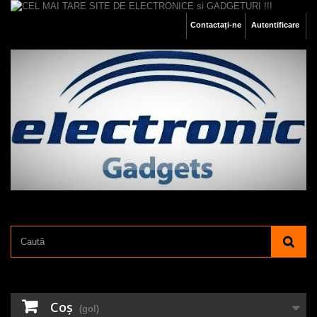
Contactați-ne
Autentificare
Coş
(gol)