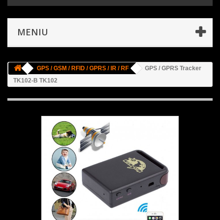
MENIU
GPS / GSM / RFID / GPRS / IR / RF
GPS / GPRS Tracker
TK102-B TK102