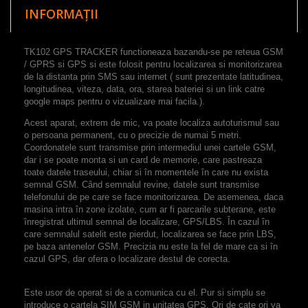
INFORMAȚII
TK102 GPS TRACKER functioneaza bazandu-se pe reteua GSM
/ GPRS si GPS si este folosit pentru localizarea si monitorizarea
de la distanta prin SMS sau internet ( sunt prezentate latitudinea,
longitudinea, viteza, data, ora, starea bateriei si un link catre
google maps pentru o vizualizare mai facila.).
Acest aparat, extrem de mic, va poate localiza autoturismul sau
o persoana permanent, cu o precizie de numai 5 metri.
Coordonatele sunt transmise prin intermediul unei cartele GSM,
dar i se poate monta si un card de memorie, care pastreaza
toate datele traseului, chiar si în momentele în care nu exista
semnal GSM. Când semnalul revine, datele sunt transmise
telefonului de pe care se face monitorizarea. De asemenea, daca
masina intra în zone izolate, cum ar fi parcarile subterane, este
înregistrat ultimul semnal de localizare, GPS/LBS. În cazul în
care semnalul satelit este pierdut, localizarea se face prin LBS,
pe baza antenelor GSM. Precizia nu este la fel de mare ca si în
cazul GPS, dar ofera o localizare destul de corecta.
Este usor de operat si de a comunica cu el. Pur si simplu se
introduce o cartela SIM GSM in unitatea GPS. Ori de cate ori va