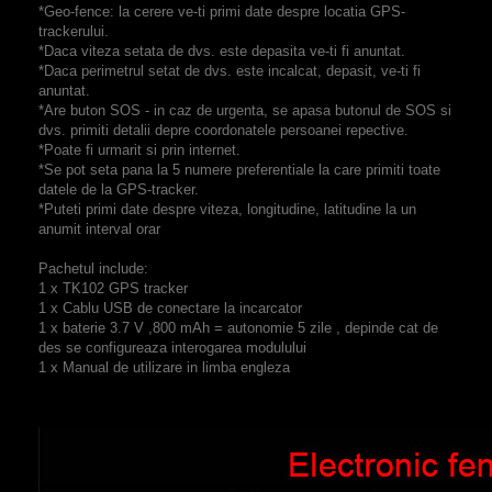
*Geo-fence: la cerere ve-ti primi date despre locatia GPS-
trackerului.
*Daca viteza setata de dvs. este depasita ve-ti fi anuntat.
*Daca perimetrul setat de dvs. este incalcat, depasit, ve-ti fi
anuntat.
*Are buton SOS - in caz de urgenta, se apasa butonul de SOS si
dvs. primiti detalii depre coordonatele persoanei repective.
*Poate fi urmarit si prin internet.
*Se pot seta pana la 5 numere preferentiale la care primiti toate
datele de la GPS-tracker.
*Puteti primi date despre viteza, longitudine, latitudine la un
anumit interval orar
Pachetul include:
1 x TK102 GPS tracker
1 x Cablu USB de conectare la incarcator
1 x baterie 3.7 V ,800 mAh = autonomie 5 zile , depinde cat de
des se configureaza interogarea modulului
1 x Manual de utilizare in limba engleza