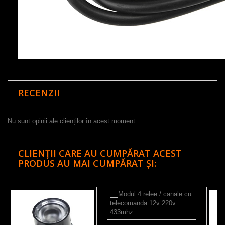
RECENZII
Nu sunt opinii ale clienților în acest moment.
CLIENȚII CARE AU CUMPĂRAT ACEST
PRODUS AU MAI CUMPĂRAT ȘI: