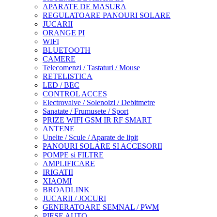
APARATE DE MASURA
REGULATOARE PANOURI SOLARE
JUCARII
ORANGE PI
WIFI
BLUETOOTH
CAMERE
Telecomenzi / Tastaturi / Mouse
RETELISTICA
LED / BEC
CONTROL ACCES
Electrovalve / Solenoizi / Debitmetre
Sanatate / Frumusete / Sport
PRIZE WIFI GSM IR RF SMART
ANTENE
Unelte / Scule / Aparate de lipit
PANOURI SOLARE SI ACCESORII
POMPE si FILTRE
AMPLIFICARE
IRIGATII
XIAOMI
BROADLINK
JUCARII / JOCURI
GENERATOARE SEMNAL / PWM
PIESE AUTO