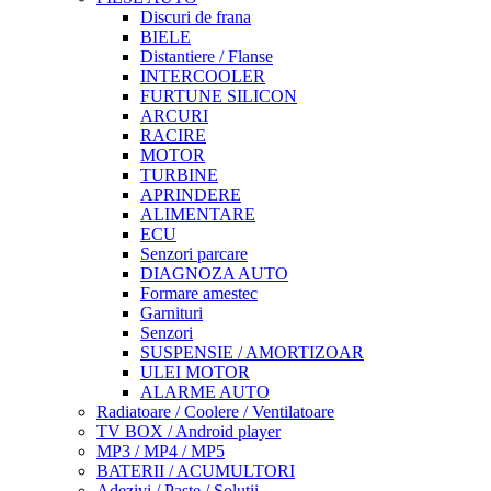
Discuri de frana
BIELE
Distantiere / Flanse
INTERCOOLER
FURTUNE SILICON
ARCURI
RACIRE
MOTOR
TURBINE
APRINDERE
ALIMENTARE
ECU
Senzori parcare
DIAGNOZA AUTO
Formare amestec
Garnituri
Senzori
SUSPENSIE / AMORTIZOAR
ULEI MOTOR
ALARME AUTO
Radiatoare / Coolere / Ventilatoare
TV BOX / Android player
MP3 / MP4 / MP5
BATERII / ACUMULTORI
Adezivi / Paste / Solutii