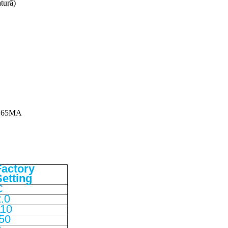
tură)
: ≤65MA
Factory
Setting
C
.0
110
-50