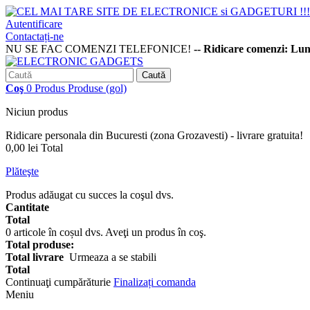
Autentificare
Contactați-ne
NU SE FAC COMENZI TELEFONICE!
-- Ridicare comenzi: Lu
Caută
Coş
0
Produs
Produse
(gol)
Niciun produs
Ridicare personala din Bucuresti (zona Grozavesti) - livrare gratuita!
0,00 lei
Total
Plăteşte
Produs adăugat cu succes la coşul dvs.
Cantitate
Total
0
articole în coșul dvs.
Aveţi un produs în coş.
Total produse:
Total livrare
Urmeaza a se stabili
Total
Continuaţi cumpărăturie
Finalizați comanda
Meniu