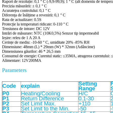
Raport de rezoluție: 0,1 ° C (-9,9-99,9);
1 ° C (alt domeniu de tempera
Precizia măsurării: ± 0,1 ° C
Acuratețea controlului: 0,1 ° C
Diferența de înălțime a revenirii: 0,1 ° C
Rata de actualizare: 0.5S
Protecție la temperaturi ridicate: 0-110 ° C
Tensiunea de intrare: DC 12V
Intrări de măsurare: NTC (10K0,5%) Senzor tip impermeabil
Ieșire: releu de 1 A 20 A
Cerințe de mediu: -10-60 ° C, umiditate 20% -85% RH
Dimensiune: 48mm (L) * 29mm (W) * 32mm (Adâncime)
Dimensiunea găurilor: 46 * 26,5 mm
Consumul de energie: Curentul static: ≤35MA, atragerea curentului
Alimentare: 12V200MA
Parameters
Setting
Code
explain
Range
P0
Heating/Cooling
H/C
P1
Return Difference
0.1-30
2
P2
Set Limit Max.
+110
P3
Set Limit to the Min.
-50