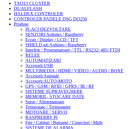
TAO13 CLUSTER
DUALFLASH
HALDEX CONTROLER
CONTROLER PADELE DSG DQ250
Produse
PLACI DEZVOLTARE
SENZORI Arduino / Raspberry
Ecran / Display / LCD / TFT
SHIELD-uri Arduino / Raspberry
Interfete / Programatoare / TTL / RS232/ 485/ FTDI
RELEE
AUTOMATIZARI
Accesorii USB
MULTIMEDIA / HDMI / VIDEO / AUDIO / BOXE
Accesorii Animale
Accesorii AUTO-MOTO
GPS / GSM / RFID / GPRS / IR / RF
SISTEME SUPRAVEGHERE
MEMORII - STOCARE DATE
Surse / Alimentatoare
Termostate / Termometre
MOTOARE / SERVO
RASPBERRY PI
Fire / Cabluri / Butoane / Conectori / Mufe
SISTEME DE ALARMA