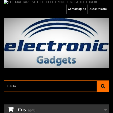
Contactați-ne
Autentificare
Coş
(gol)