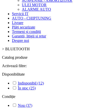
SUSPENSIE / AMORTIZOAR
ULEI MOTOR
ALARME AUTO
Servicii IT
AUTO - CHIPTUNING
Livrare
Plăți securizate
Termeni și condiții
Garantii, litigii si retur
Despre noi
>
BLUETOOTH
Catalog produse
Activează filtre:
Disponibilitate
Indisponibil
(12)
În stoc
(25)
Condiție
Nou
(37)