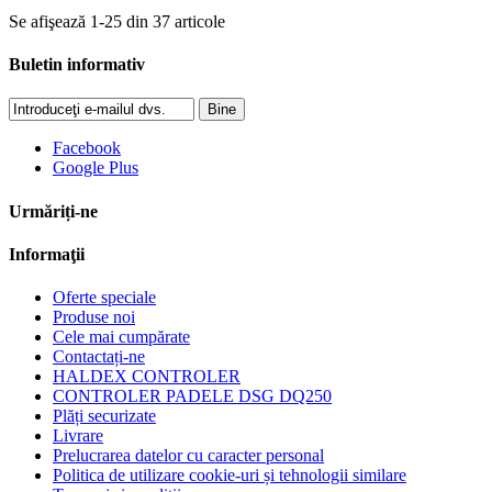
Se afişează 1-25 din 37 articole
Buletin informativ
Bine
Facebook
Google Plus
Urmăriți-ne
Informaţii
Oferte speciale
Produse noi
Cele mai cumpărate
Contactați-ne
HALDEX CONTROLER
CONTROLER PADELE DSG DQ250
Plăți securizate
Livrare
Prelucrarea datelor cu caracter personal
Politica de utilizare cookie-uri și tehnologii similare