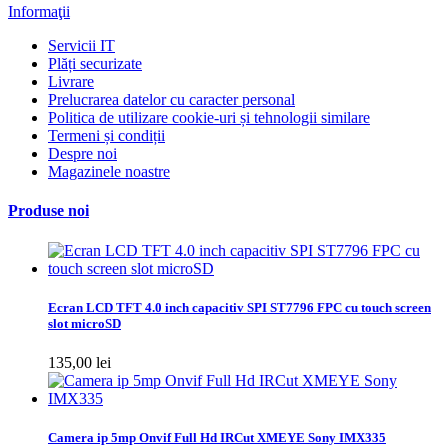
Informaţii
Servicii IT
Plăți securizate
Livrare
Prelucrarea datelor cu caracter personal
Politica de utilizare cookie-uri și tehnologii similare
Termeni și condiții
Despre noi
Magazinele noastre
Produse noi
Ecran LCD TFT 4.0 inch capacitiv SPI ST7796 FPC cu touch screen
slot microSD
135,00 lei
Camera ip 5mp Onvif Full Hd IRCut XMEYE Sony IMX335