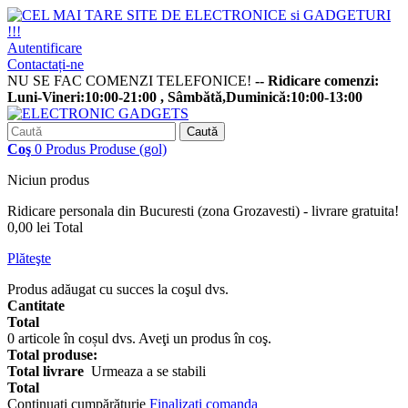
Autentificare
Contactați-ne
NU SE FAC COMENZI TELEFONICE!
-- Ridicare comenzi:
Luni-Vineri:10:00-21:00 , Sâmbătă,Duminică:10:00-13:00
Caută
Coş
0
Produs
Produse
(gol)
Niciun produs
Ridicare personala din Bucuresti (zona Grozavesti) - livrare gratuita!
0,00 lei
Total
Plăteşte
Produs adăugat cu succes la coşul dvs.
Cantitate
Total
0
articole în coșul dvs.
Aveţi un produs în coş.
Total produse:
Total livrare
Urmeaza a se stabili
Total
Continuaţi cumpărăturie
Finalizați comanda