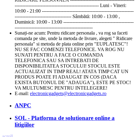
------------------------------------------------------- Luni - Vineri:
10:00 - 21:00 ------------------------------------------------------------
------------------------------------- Sâmbătă: 10:00 - 13:00 ,
Duminică: 10:00 - 13:00 ----------------------------------------------
---------------------------------------------------
Sunați-ne acum:
Pentru ridicare personala , va rog sa faceti
comanda pe site, unde la metoda de livrare, alegeti " Ridicare
personala" si metoda de plata online prin "EUPLATESC"!
NU SE FAC COMENZI TELEFONICE. VA ROG NU
SUNATI PENTRU A FACE O COMANDA
TELEFONICA SAU SA INTREBATI DE
DISPONIBILITATEA STOCULUI! STOCUL ESTE
ACTUALIZAT IN TIMP REAL! ATATA TIMP CAT UN
PRODUS POATE FI ADAUGAT IN COS (DACA
EXISTA BUTONUL DE "ADAUGA"), ESTE PE STOC!
VA MULTUMESC PENTRU INTELEGERE!
E-mail:
electronicgadgets@electronicgadgets.ro
ANPC
SOL - Platforma de solutionare online a
litigiilor
scroll