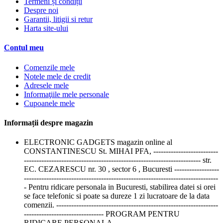
Termeni și condiții
Despre noi
Garantii, litigii si retur
Harta site-ului
Contul meu
Comenzile mele
Notele mele de credit
Adresele mele
Informaţiile mele personale
Cupoanele mele
Informații despre magazin
ELECTRONIC GADGETS magazin online al
CONSTANTINESCU St. MIHAI PFA, --------------------------
----------------------------------------------------------------------- str.
EC. CEZARESCU nr. 30 , sector 6 , Bucuresti ------------------
------------------------------------------------------------------------------
- Pentru ridicare personala in Bucuresti, stabilirea datei si orei
se face telefonic si poate sa dureze 1 zi lucratoare de la data
comenzii. -----------------------------------------------------------------
-------------------------------- PROGRAM PENTRU
RIDICARE PERSONALA ------------------------------------------