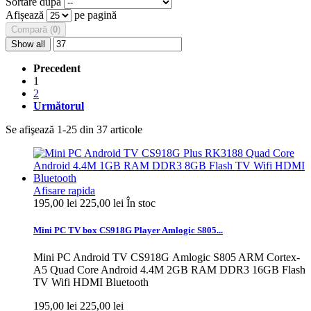
Sortare după
Afișează
pe pagină
Compară (
0
)
Show all
Precedent
1
2
Următorul
Se afişează 1-25 din 37 articole
Afisare rapida
195,00 lei
225,00 lei
În stoc
Mini PC TV box CS918G Player Amlogic S805...
Mini PC Android TV CS918G Amlogic S805 ARM Cortex-
A5 Quad Core Android 4.4M 2GB RAM DDR3 16GB Flash
TV Wifi HDMI Bluetooth
195,00 lei
225,00 lei