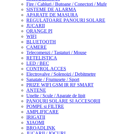
Fire / Cabluri / Butoane / Conectori / Mufe
SISTEME DE ALARMA
APARATE DE MASURA
REGULATOARE PANOURI SOLARE
JUCARII
ORANGE PI
WIFI
BLUETOOTH
CAMERE
Telecomenzi / Tastaturi / Mouse
RETELISTICA
LED / BEC
CONTROL ACCES
Electrovalve / Solenoizi / Debitmetre
Sanatate / Frumusete / Sport
PRIZE WIFI GSM IR RF SMART
ANTENE
Unelte / Scule / Aparate de lipit
PANOURI SOLARE SI ACCESORII
POMPE si FILTRE
AMPLIFICARE
IRIGATII
XIAOMI
BROADLINK
JUCARII / JOCURI