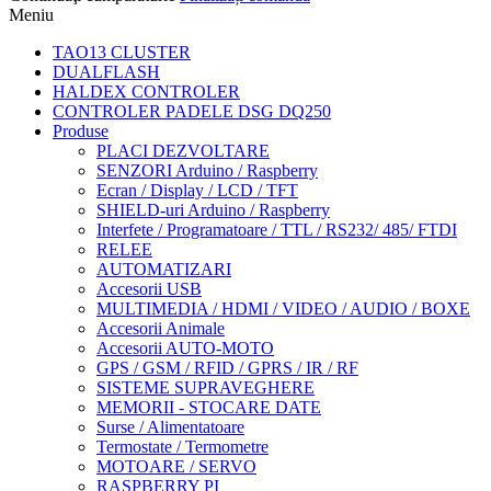
Meniu
TAO13 CLUSTER
DUALFLASH
HALDEX CONTROLER
CONTROLER PADELE DSG DQ250
Produse
PLACI DEZVOLTARE
SENZORI Arduino / Raspberry
Ecran / Display / LCD / TFT
SHIELD-uri Arduino / Raspberry
Interfete / Programatoare / TTL / RS232/ 485/ FTDI
RELEE
AUTOMATIZARI
Accesorii USB
MULTIMEDIA / HDMI / VIDEO / AUDIO / BOXE
Accesorii Animale
Accesorii AUTO-MOTO
GPS / GSM / RFID / GPRS / IR / RF
SISTEME SUPRAVEGHERE
MEMORII - STOCARE DATE
Surse / Alimentatoare
Termostate / Termometre
MOTOARE / SERVO
RASPBERRY PI