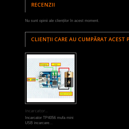
RECENZII
Nu sunt opinii ale clienților în acest moment.
CLIENȚII CARE AU CUMPĂRAT ACEST 
Incarcator...
Incarcator TP4056 mufa mini
USB incarcare...