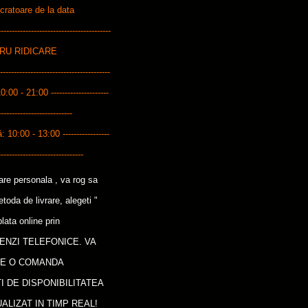
ucratoare de la data
---------------------------------------
ENTRU RIDICARE
------------------------------------
10:00 - 21:00 ---------------------
---------------------------
0:00 - 13:00 -----------------
-------------------------------
care personala , va rog sa
oda de livrare, alegeti "
lata online prin
ENZI TELEFONICE. VA
CE O COMANDA
I DE DISPONIBILITATEA
ALIZAT IN TIMP REAL!