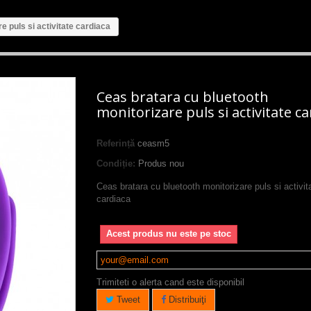
e puls si activitate cardiaca
Ceas bratara cu bluetooth
monitorizare puls si activitate ca
Referință
ceasm5
Condiție:
Produs nou
Ceas bratara cu bluetooth monitorizare puls si activit
cardiaca
Acest produs nu este pe stoc
Trimiteti o alerta cand este disponibil
Tweet
Distribuiţi