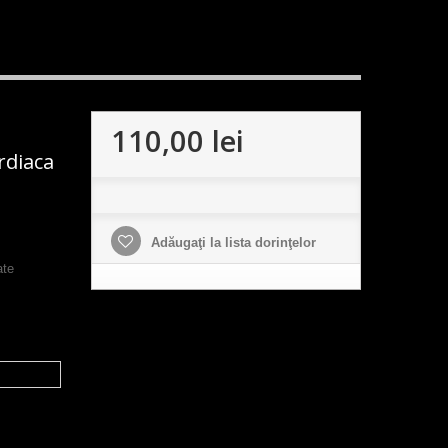
110,00 lei
rdiaca
Adăugaţi la lista dorinţelor
ate