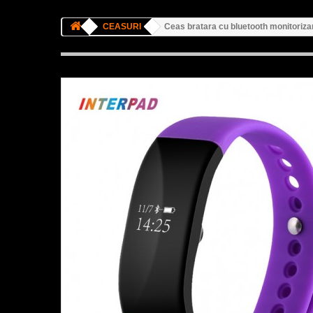
CEASURI
Ceas bratara cu bluetooth monitorizar