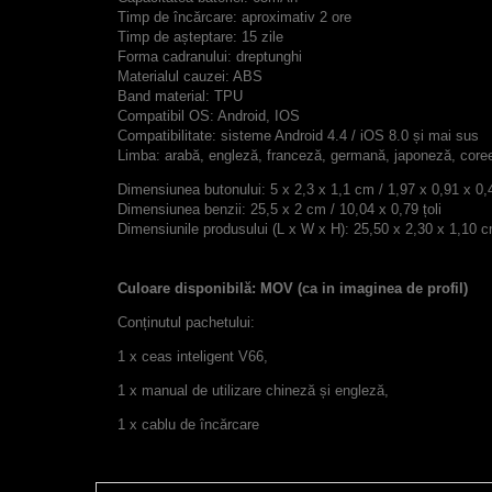
Timp de încărcare: aproximativ 2 ore
Timp de așteptare: 15 zile
Forma cadranului: dreptunghi
Materialul cauzei: ABS
Band material: TPU
Compatibil OS: Android, IOS
Compatibilitate: sisteme Android 4.4 / iOS 8.0 și mai sus
Limba: arabă, engleză, franceză, germană, japoneză, coreea
Dimensiunea butonului: 5 x 2,3 x 1,1 cm / 1,97 x 0,91 x 0,4
Dimensiunea benzii: 25,5 x 2 cm / 10,04 x 0,79 țoli
Dimensiunile produsului (L x W x H): 25,50 x 2,30 x 1,10 c
Culoare disponibilă: MOV (ca in imaginea de profil)
Conținutul pachetului:
1 x ceas inteligent V66,
1 x manual de utilizare chineză și engleză,
1 x cablu de încărcare