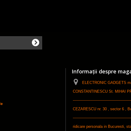
Informații despre mag
ELECTRONIC GADGETS maga
CONSTANTINESCU St. MIHAI PFA, ------
-----------------------------------------------
le
CEZARESCU nr. 30 , sector 6 , Bucures
-----------------------------------------------
ridicare personala in Bucuresti, sta