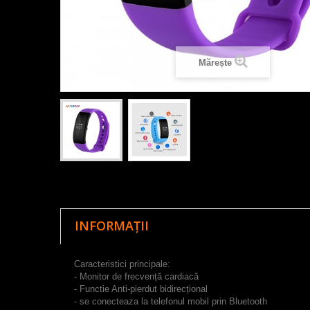
Mărește
INFORMAȚII
Caracteristici principale:
- Monitor de frecvență cardiacă
- Functie Anti-pierdut bidirecțional
- se conecteaza la telefonul mobil prin Bluetooth