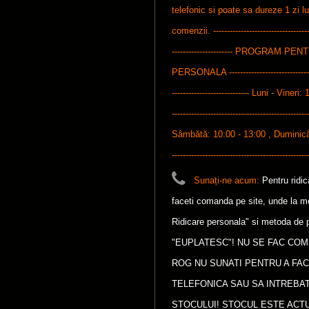
telefonic si poate sa dureze 1 zi l
comenzii. ------------------------------------
---------------------- PROGRAM P
PERSONALA ---------------------------------
---------------------------- Luni - Vineri: 
-------------------------------------------------
Sâmbătă: 10:00 - 13:00 , Duminică: 1
-------------------------------------------------
Sunați-ne acum:
Pentru ridi
faceti comanda pe site, unde la met
Ridicare personala" si metoda de p
"EUPLATESC"! NU SE FAC COM
ROG NU SUNATI PENTRU A FA
TELEFONICA SAU SA INTREBAT
STOCULUI! STOCUL ESTE ACTU