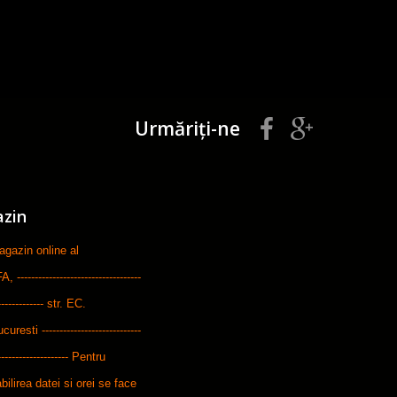
Urmăriți-ne
azin
zin online al
-----------------------------
--------------- str. EC.
ti ----------------------------
---------------------- Pentru
bilirea datei si orei se face