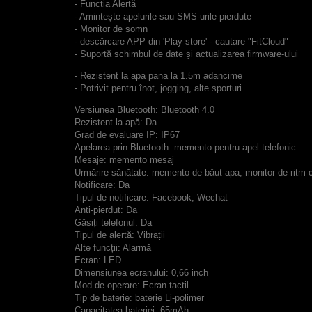
- Functia Alertă
- Amintește apelurile sau SMS-urile pierdute
- Monitor de somn
- descărcare APP din 'Play store' - cautare "
FitCloud
"
- Suportă schimbul de date și actualizarea firmware-ului
- Rezistent la apa pana la 1.5m adancime
- Potrivit pentru înot, jogging, alte sporturi
Versiunea Bluetooth: Bluetooth 4.0
Rezistent la apă: Da
Grad de evaluare IP: IP67
Apelarea prin Bluetooth: memento pentru apel telefonic
Mesaje: memento mesaj
Urmărire sănătate: memento de băut apa, monitor de ritm
Notificare: Da
Tipul de notificare: Facebook, Wechat
Anti-pierdut: Da
Găsiți telefonul: Da
Tipul de alertă: Vibrații
Alte funcții: Alarmă
Ecran: LED
Dimensiunea ecranului: 0,66 inch
Mod de operare: Ecran tactil
Tip de baterie: baterie Li-polimer
Capacitatea bateriei: 65mAh