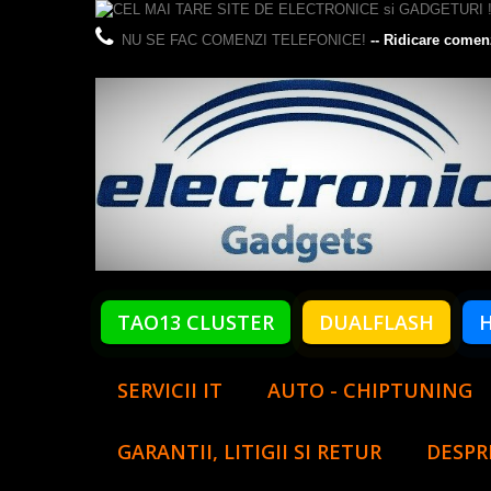
NU SE FAC COMENZI TELEFONICE!
-- Ridicare comen
TAO13 CLUSTER
DUALFLASH
SERVICII IT
AUTO - CHIPTUNING
GARANTII, LITIGII SI RETUR
DESPR