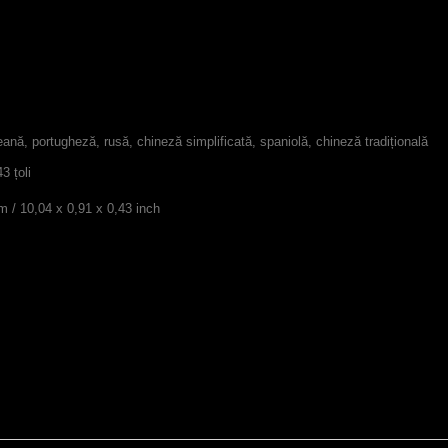
nă, portugheză, rusă, chineză simplificată, spaniolă, chineză tradițională
3 țoli
m / 10,04 x 0,91 x 0,43 inch