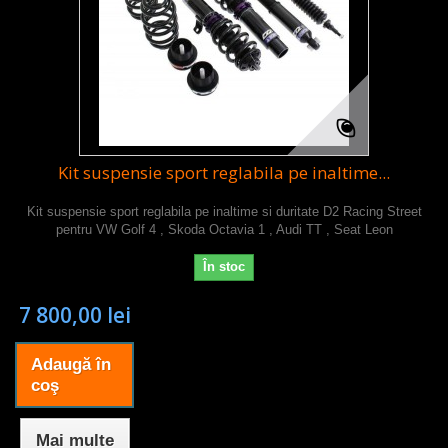
Kit suspensie sport reglabila pe inaltime...
Kit suspensie sport reglabila pe inaltime si duritate D2 Racing Street
pentru VW Golf 4 , Skoda Octavia 1 , Audi TT , Seat Leon
În stoc
7 800,00 lei
Adaugă în
coş
Mai multe