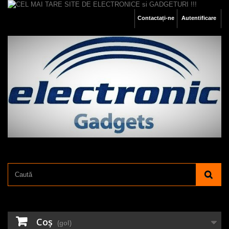
Contactați-ne
Autentificare
Coş
(gol)