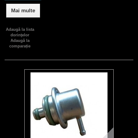
Mai multe
Adaugă la lista
dorinţelor
Adaugă la
comparație