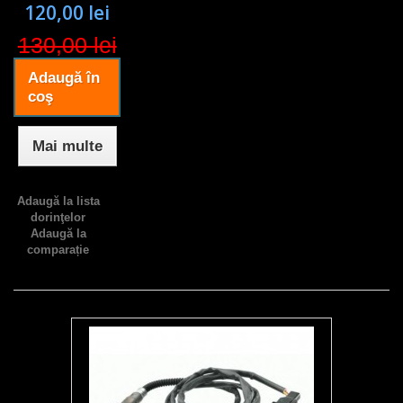
120,00 lei
130,00 lei
Adaugă în
coş
Mai multe
Adaugă la lista
dorinţelor
Adaugă la
comparație