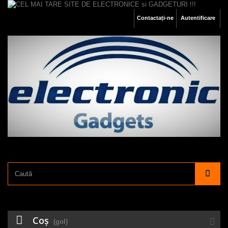
Contactați-ne
Autentificare
Coş
(gol)