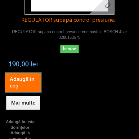
REGULATOR supapa control presiune...
REGULATOR supapa control presiune combustibil BOSCH 4bar
0280160575
În stoc
190,00 lei
Adaugă în
coş
Mai multe
Adaugă la lista
dorinţelor
Adaugă la
comparație