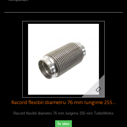
Racord flexibil diametru 76 mm lungime 255...
Racord flexibil diametru 76 mm lungime 255 mm TurboWorks
În stoc