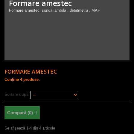
Formare amestec
Formare amestec, sonda lambda , debitmetru , MAF
FORMARE AMESTEC
Conține 4 produse.
Sortare după
Compară (
0
)
Se afişează 1-4 din 4 articole