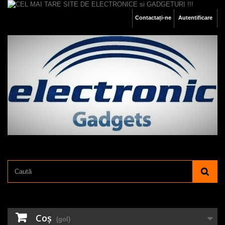
Contactați-ne
Autentificare
Coş
(gol)