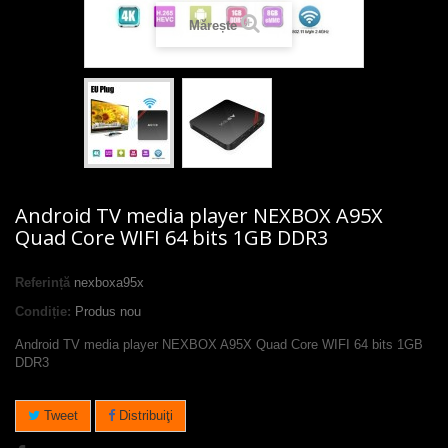
Mărește
Android TV media player NEXBOX A95X
Quad Core WIFI 64 bits 1GB DDR3
Referință
nexboxa95x
Condiție:
Produs nou
Android TV media player NEXBOX A95X Quad Core WIFI 64 bits 1GB
DDR3
Tweet
Distribuiţi