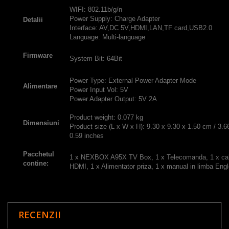
WIFI: 802.11b/g/n
Power Supply: Charge Adapter
Detalii
Interface: AV,DC 5V,HDMI,LAN,TF card,USB2.0
Language: Multi-language
Firmware
System Bit: 64Bit
Power Type: External Power Adapter Mode
Alimentare
Power Input Vol: 5V
Power Adapter Output: 5V 2A
Product weight: 0.077 kg
Dimensiuni
Product size (L x W x H): 9.30 x 9.30 x 1.50 cm / 3.6
0.59 inches
Pacchetul
1 x NEXBOX A95X TV Box, 1 x Telecomanda, 1 x ca
contine:
HDMI, 1 x Alimentator priza, 1 x manual in limba Eng
RECENZII