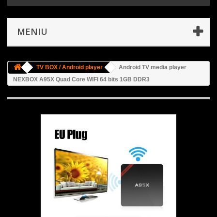
MENIU
TV BOX / Android player
Android TV media player
NEXBOX A95X Quad Core WIFI 64 bits 1GB DDR3