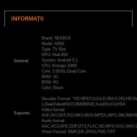
INFORMAȚII
Brand: NEXBOX
Model: A95X
Type: TV Box
GPU: Mali-450
System: Android 5.1
General
CPU: Amlogic S905
Core: 2.0GHz,Quad Core
RAM: 1G
ROM: 8G
Color: Black
Decoder Format: "HD MPEG1/2/4,H.264,H.265,HD A
1,RealVideo8/9/10,RM/RMVB,Xvid/DivX3/4/5/6
Video format:
Suporta:
ASF,AVI,DAT,ISO,MKV,MOV,MPEG,MPG,RM,RMVB
Audio format:
AAC,AC3,APE,DDP,DTS,FLAC,HD,MP3,OGG,WAV
Photo Format: BMP,GIF,JPEG,PNG,TIFF