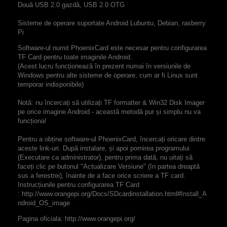
Două USB 2.0 gazdă, USB 2.0 OTG
Sisteme de operare suportate
Android Lubuntu, Debian, rasberry
Pi
Software-ul numit PhoenixCard este necesar pentru configurarea
TF Card pentru toate imaginile Android.
(Acest lucru funcționează în prezent numai în versiunile de
Windows pentru alte sisteme de operare, cum ar fi Linux sunt
temporar indisponibile)
Notă: nu încercați să utilizați TF formatter & Win32 Disk Imager
pe orice imagine Android - această metodă pur și simplu nu va
funcționa!
Pentru a obține software-ul PhoenixCard, încercați oricare dintre
aceste link-uri. După instalare, și apoi pornirea programului
(Executare ca administrator), pentru prima dată, nu uitați să
faceți clic pe butonul "Actualizare Versiune" (în partea dreaptă
sus a ferestrei), înainte de a face orice scriere a TF card.
Instrucțiunile pentru configurarea TF Card
: http://www.orangepi.org/Docs/SDcardinstallation.html#Install_A
ndroid_OS_image
Pagina oficiala: http://www.orangepi.org/