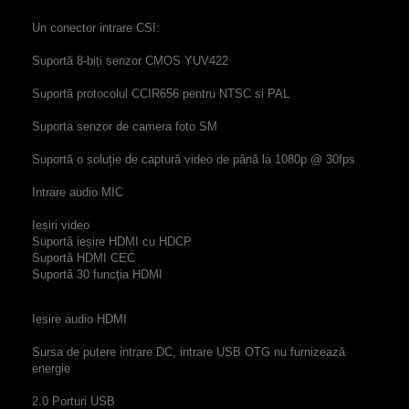
Un conector intrare CSI:
Suportă 8-biți senzor CMOS YUV422
Suportă protocolul CCIR656 pentru NTSC si PAL
Suporta senzor de camera foto SM
Suportă o soluție de captură video de până la 1080p @ 30fps
Intrare audio
MIC
Ieșiri video
Suportă ieșire HDMI cu HDCP
Suportă HDMI CEC
Suportă 30 funcția HDMI
Iesire audio
HDMI
Sursa de putere
intrare DC, intrare USB OTG nu furnizează
energie
2.0 Porturi USB