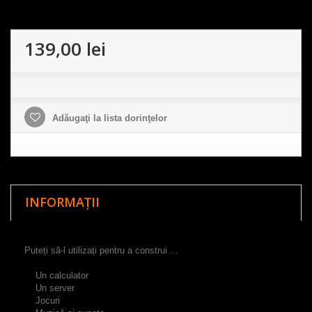
139,00 lei
Adăugaţi la lista dorinţelor
INFORMAȚII
Puteți să-l utilizați pentru a construi ...
Un calculator
Un server
J
ocuri