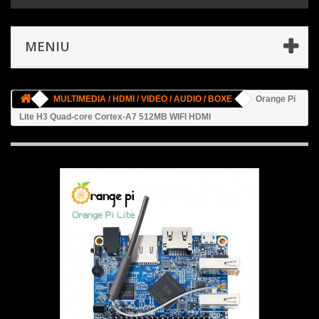
MENIU
MULTIMEDIA / HDMI / VIDEO / AUDIO / BOXE
Orange Pi
Lite H3 Quad-core Cortex-A7 512MB WIFI HDMI