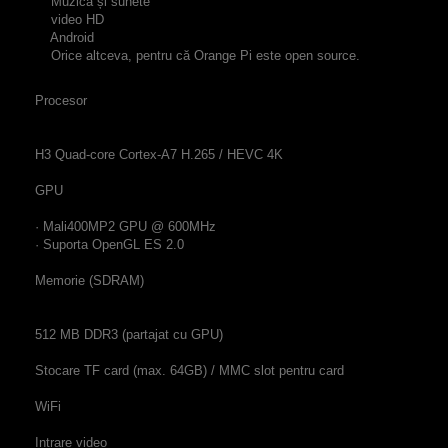
Muzică și sunete
video HD
Android
O
rice altceva, pentru că Orange Pi este open source.
Procesor
H3 Quad-core Cortex-A7 H.265 / HEVC 4K
GPU
· Mali400MP2 GPU @ 600MHz
· Suporta OpenGL ES 2.0
Memorie (SDRAM)
512 MB DDR3 (partajat cu GPU)
Stocare
TF card (max. 64GB) / MMC slot pentru card
WiFi
Intrare video