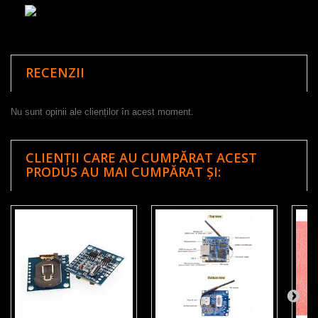
RECENZII
Nu sunt opinii ale clienților în acest moment.
CLIENȚII CARE AU CUMPĂRAT ACEST
PRODUS AU MAI CUMPĂRAT ȘI: