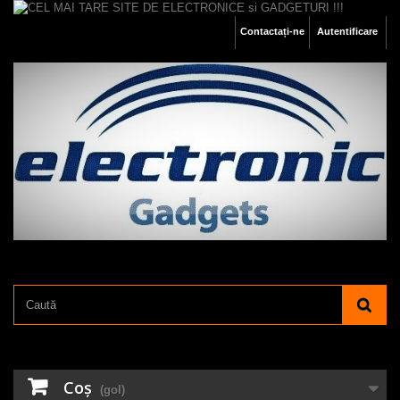
Contactați-ne
Autentificare
Coş
(gol)