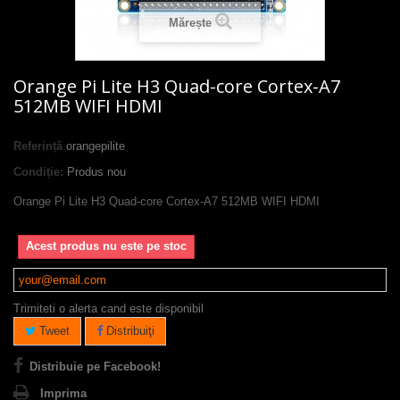
Mărește
Orange Pi Lite H3 Quad-core Cortex-A7
512MB WIFI HDMI
Referință
orangepilite
Condiție:
Produs nou
Orange Pi Lite H3 Quad-core Cortex-A7 512MB WIFI HDMI
Acest produs nu este pe stoc
Trimiteti o alerta cand este disponibil
Tweet
Distribuiţi
Distribuie pe Facebook!
Imprima