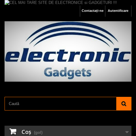
Contactați-ne
Autentificare
Coş
(gol)