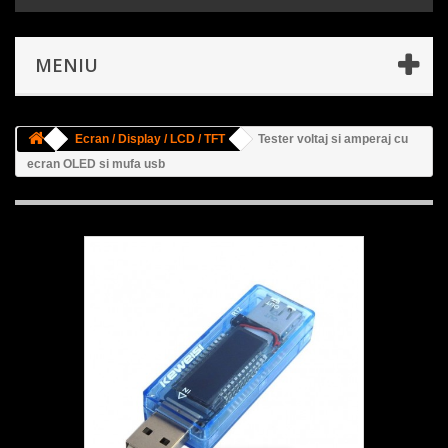
MENIU
Ecran / Display / LCD / TFT
Tester voltaj si amperaj cu
ecran OLED si mufa usb