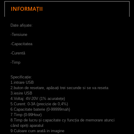
INFORMAȚII
Date
afișate
:
-Tensiune
-Capacitatea
-C
urentă
-Timp
Specificație:
1.intrare
USB
2.
buton de
resetare, apăsați
trei
secunde
si
se va reseta
3.iesire
USB
4.Voltaj
:
4V
-
20V
(
1
%
acuratețe
)
5.Curent
:
0-3A
(
precizie de
0,4
%
)
6.Capacitate baterie
(
0-99999mah
)
7.Timp
(
0-99Hour
)
8.
Timp de lucru
și
capacitate
cy
funcția de
memorare
atunci
când
opriți
aparatul
9.Culoare
cum
arată
in
imagine