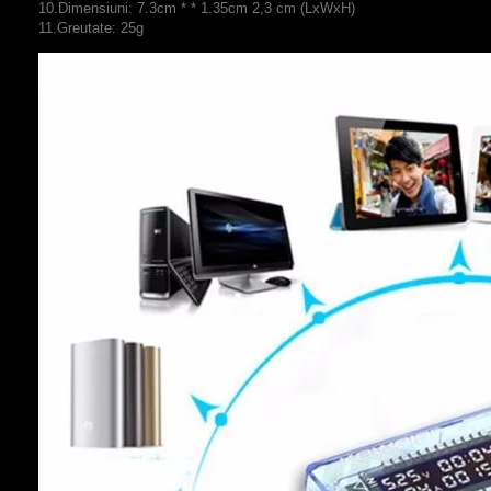
10.Dimensiuni
:
7.3cm
*
*
1.35cm
2,3 cm
(
LxWxH
)
11.
Greutate
:
25g