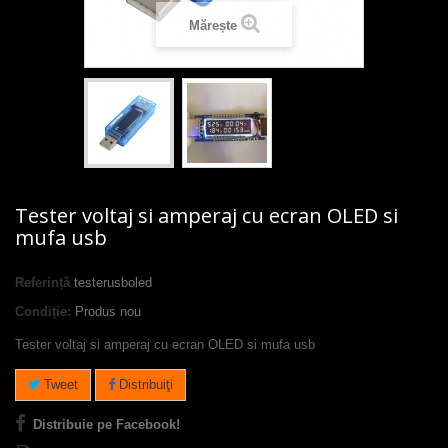
Mărește
Tester voltaj si amperaj cu ecran OLED si
mufa usb
Referință
testerusboled
Condiție:
Produs nou
Tester voltaj si amperaj cu ecran OLED si mufa usb
Tweet
Distribuiţi
Distribuie pe Facebook!