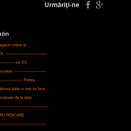
Urmăriți-ne
azin
zin online al
-----------------------------
--------------- str. EC.
ti ----------------------------
---------------------- Pentru
bilirea datei si orei se face
ucratoare de la data
---------------------------------------
ENTRU RIDICARE
------------------------------------