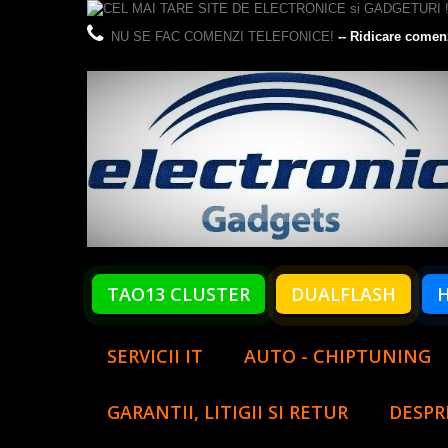
NU SE FAC COMENZI TELEFONICE!
-- Ridicare comen
TAO13 CLUSTER
DUALFLASH
SERVICII IT
AUTO - CHIPTUNING
GARANTII, LITIGII SI RETUR
DESPR