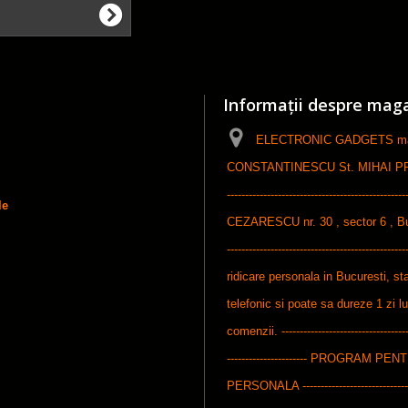
Informații despre mag
ELECTRONIC GADGETS maga
CONSTANTINESCU St. MIHAI PFA, ------
-----------------------------------------------
le
CEZARESCU nr. 30 , sector 6 , Bucures
-----------------------------------------------
ridicare personala in Bucuresti, sta
telefonic si poate sa dureze 1 zi l
comenzii. ------------------------------------
---------------------- PROGRAM P
PERSONALA ---------------------------------