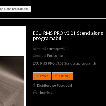
d alone programabil
ECU RMS PRO v3.01 Stand alone
programabil
Referință
ecurmsprov301
Condiție:
Produs nou
ECU RMS PRO v3.01 Stand alone programabil
Tweet
Distribuiţi
Distribuie pe Facebook!
Imprima