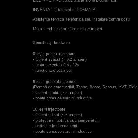
ECU RMS PRO v3.01 Stand alone programabil
INVENTAT si fabricat in ROMANIA!
Asistenta tehnica Telefonica sau instalare contra cost!
Mufa + cablurile nu sunt incluse in pret!
Specificații hardware:
8 ieșiri pentru injectoare:
- Curent scăzut (~ 0,2 amperi)
- Ieșire selectabilă 5 / 12v
- funcționare push-pull
8 iesiri generale propuse:
(Pompă de combustibil, Tacho, Boost, Repaus, VVT, Fidle,
- Curent mediu (~ 2 amperi)
- poate conduce sarcini inductive
10 ieșiri injectoare:
- Curent ridicat (~ 5 amperi)
- protecție împotriva supraemperaturii
- protecție la supracurent
- poate conduce sarcini inductive