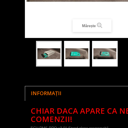
Mărește
INFORMAȚII
CHIAR DACA APARE CA NE
COMENZII!