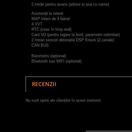
2 intrări pentru avans (arbore și axa cu came)
Asistență la relanti
MAP intern de 4 baruri
4 VVT
RTC (ceas în timp real)
Card SD (pentru logare la bord, parametrii nelimitati)
2 Intrari senzori detonatie DSP Knock (2 canale)
CAN BUS
Barometru (opțional)
Bluetooth sau WIFI (optional)
RECENZII
Nu sunt opinii ale clienților în acest moment.