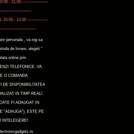
10:00 - 21:00 ---------------------
---------------------------
0:00 - 13:00 -----------------
-------------------------------
care personala , va rog sa
oda de livrare, alegeti "
lata online prin
ENZI TELEFONICE. VA
CE O COMANDA
I DE DISPONIBILITATEA
ALIZAT IN TIMP REAL!
OATE FI ADAUGAT IN
E "ADAUGA"), ESTE PE
 INTELEGERE!
lectronicgadgets.ro