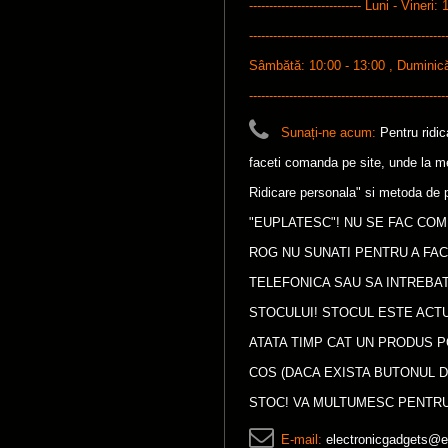
---------------------------- Luni - Vineri: 
-------------------------------------------------
Sâmbătă: 10:00 - 13:00 , Duminică: 1
-------------------------------------------------
Sunați-ne acum:
Pentru ridi
faceti comanda pe site, unde la met
Ridicare personala" si metoda de p
"EUPLATESC"! NU SE FAC COM
ROG NU SUNATI PENTRU A FA
TELEFONICA SAU SA INTREBAT
STOCULUI! STOCUL ESTE ACTU
ATATA TIMP CAT UN PRODUS P
COS (DACA EXISTA BUTONUL D
STOC! VA MULTUMESC PENTRU
E-mail:
electronicgadgets@e