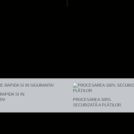
RAPIDA SI IN
TA!
PROCESAREA 100%
SECURIZATĂ A PLĂȚILOR.