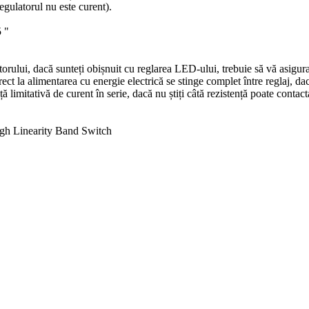
egulatorul nu este curent).
5 "
 motorului, dacă sunteți obișnuit cu reglarea LED-ului, trebuie să vă asig
ct la alimentarea cu energie electrică se stinge complet între reglaj, da
 limitativă de curent în serie, dacă nu știți câtă rezistență poate contacta
h Linearity Band Switch