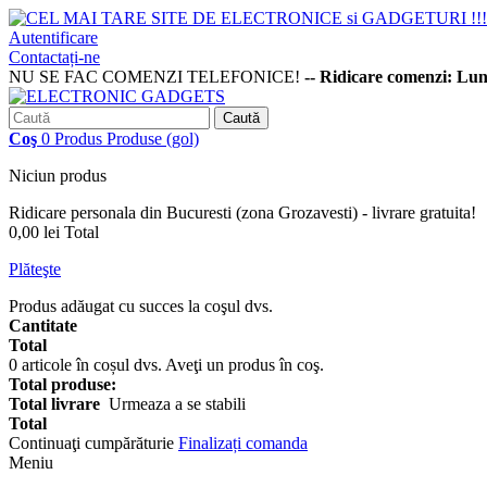
Autentificare
Contactați-ne
NU SE FAC COMENZI TELEFONICE!
-- Ridicare comenzi: Lu
Caută
Coş
0
Produs
Produse
(gol)
Niciun produs
Ridicare personala din Bucuresti (zona Grozavesti) - livrare gratuita!
0,00 lei
Total
Plăteşte
Produs adăugat cu succes la coşul dvs.
Cantitate
Total
0
articole în coșul dvs.
Aveţi un produs în coş.
Total produse:
Total livrare
Urmeaza a se stabili
Total
Continuaţi cumpărăturie
Finalizați comanda
Meniu