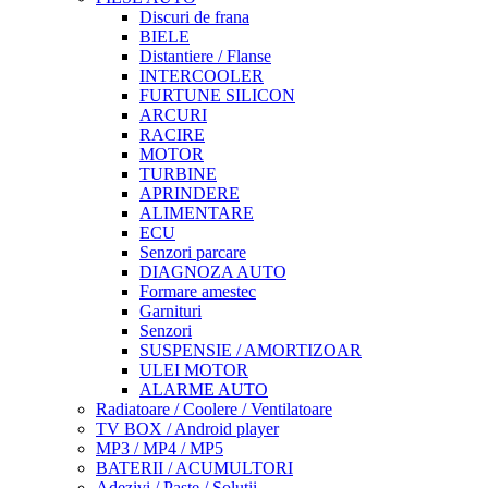
Discuri de frana
BIELE
Distantiere / Flanse
INTERCOOLER
FURTUNE SILICON
ARCURI
RACIRE
MOTOR
TURBINE
APRINDERE
ALIMENTARE
ECU
Senzori parcare
DIAGNOZA AUTO
Formare amestec
Garnituri
Senzori
SUSPENSIE / AMORTIZOAR
ULEI MOTOR
ALARME AUTO
Radiatoare / Coolere / Ventilatoare
TV BOX / Android player
MP3 / MP4 / MP5
BATERII / ACUMULTORI
Adezivi / Paste / Solutii