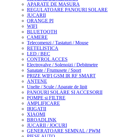
APARATE DE MASURA
REGULATOARE PANOURI SOLARE
JUCARII
ORANGE PI
WIFI
BLUETOOTH
CAMERE
Telecomenzi / Tastaturi / Mouse
RETELISTICA
LED / BEC
CONTROL ACCES
Electrovalve / Solenoizi / Debitmetre
Sanatate / Frumusete / Sport
PRIZE WIFI GSM IR RF SMART
ANTENE
Unelte / Scule / Aparate de lipit
PANOURI SOLARE SI ACCESORII
POMPE si FILTRE
AMPLIFICARE
IRIGATII
XIAOMI
BROADLINK
JUCARII / JOCURI
GENERATOARE SEMNAL / PWM
PIESE AUTO