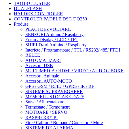
TAO13 CLUSTER
DUALFLASH
HALDEX CONTROLER
CONTROLER PADELE DSG DQ250
Produse
PLACI DEZVOLTARE
SENZORI Arduino / Raspberry
Ecran / Display / LCD / TFT
SHIELD-uri Arduino / Raspberry
Interfete / Programatoare / TTL / RS232/ 485/ FTDI
RELEE
AUTOMATIZARI
Accesorii USB
MULTIMEDIA / HDMI / VIDEO / AUDIO / BOXE
Accesorii Animale
Accesorii AUTO-MOTO
GPS / GSM / RFID / GPRS / IR / RF
SISTEME SUPRAVEGHERE
MEMORII - STOCARE DATE
Surse / Alimentatoare
Termostate / Termometre
MOTOARE / SERVO
RASPBERRY PI
Fire / Cabluri / Butoane / Conectori / Mufe
SISTEME DE ALARMA