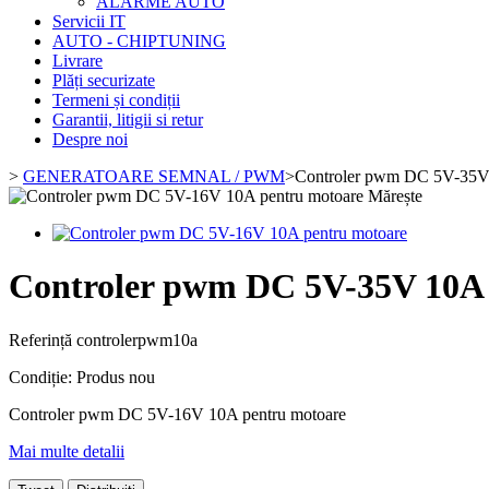
ALARME AUTO
Servicii IT
AUTO - CHIPTUNING
Livrare
Plăți securizate
Termeni și condiții
Garantii, litigii si retur
Despre noi
>
GENERATOARE SEMNAL / PWM
>
Controler pwm DC 5V-35V
Mărește
Controler pwm DC 5V-35V 10A
Referință
controlerpwm10a
Condiție:
Produs nou
Controler pwm DC 5V-16V 10A pentru motoare
Mai multe detalii