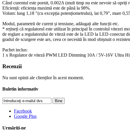
Când curentul este pornit, 0.002A (mult timp nu este nevoie să opriți r
Eficiență: eficiența maximă este de până la 98%.
Volum: lung 1,18 "(cu excepția potențiometrului), lat 0,79", mare 0,5
Modul, parametrii de curent și tensiune, adăugați alte funcții etc.
* rețineți că regulatorul este utilizat în principal în controlul vitezei
de reglare a regulatorului de viteză este de la LED la LED conectat dire
gradul de scurgere este ars, ceea ce necesită în mod obișnuit o rezistență
Pachet inclus:
1 x Regulator de viteză PWM LED Dimming 10A / 5V-16V Ultra Hig
Recenzii
Nu sunt opinii ale clienților în acest moment.
Buletin informativ
Bine
Facebook
Google Plus
Urmăriți-ne