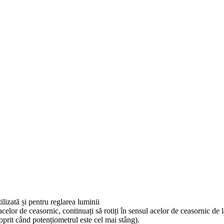
lizată și pentru reglarea luminii
celor de ceasornic, continuați să rotiți în sensul acelor de ceasornic de
prit când potențiometrul este cel mai stâng).