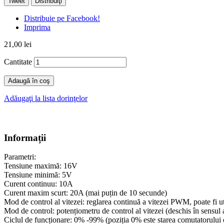
Tweet
Distribuiţi
Distribuie pe Facebook!
Imprima
21,00 lei
Cantitate
Adaugă în coş
Adăugaţi la lista dorinţelor
Informații
Parametri:
Tensiune maximă: 16V
Tensiune minimă: 5V
Curent continuu: 10A
Curent maxim scurt: 20A (mai puțin de 10 secunde)
Mod de control al vitezei: reglarea continuă a vitezei PWM, poate fi uti
Mod de control: potențiometru de control al vitezei (deschis în sensul a
Ciclul de funcționare: 0% -99% (poziția 0% este starea comutatorului o