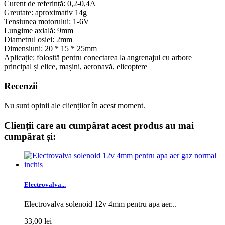
Curent de referință: 0,2-0,4A
Greutate: aproximativ 14g
Tensiunea motorului: 1-6V
Lungime axială: 9mm
Diametrul osiei: 2mm
Dimensiuni:
20
*
15
*
25mm
Aplicație: folosită pentru conectarea la angrenajul cu arbore
principal și elice, mașini, aeronavă, elicoptere
Recenzii
Nu sunt opinii ale clienților în acest moment.
Clienții care au cumpărat acest produs au mai
cumpărat și:
Electrovalva...
Electrovalva solenoid 12v 4mm pentru apa aer...
33,00 lei