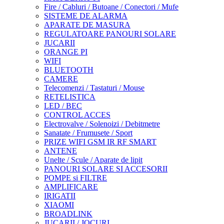
Fire / Cabluri / Butoane / Conectori / Mufe
SISTEME DE ALARMA
APARATE DE MASURA
REGULATOARE PANOURI SOLARE
JUCARII
ORANGE PI
WIFI
BLUETOOTH
CAMERE
Telecomenzi / Tastaturi / Mouse
RETELISTICA
LED / BEC
CONTROL ACCES
Electrovalve / Solenoizi / Debitmetre
Sanatate / Frumusete / Sport
PRIZE WIFI GSM IR RF SMART
ANTENE
Unelte / Scule / Aparate de lipit
PANOURI SOLARE SI ACCESORII
POMPE si FILTRE
AMPLIFICARE
IRIGATII
XIAOMI
BROADLINK
JUCARII / JOCURI