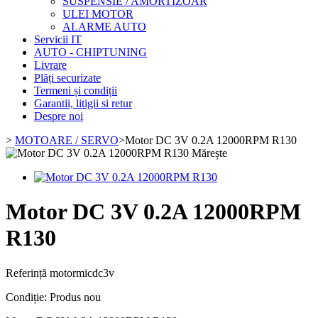
SUSPENSIE / AMORTIZOAR
ULEI MOTOR
ALARME AUTO
Servicii IT
AUTO - CHIPTUNING
Livrare
Plăți securizate
Termeni și condiții
Garantii, litigii si retur
Despre noi
>
MOTOARE / SERVO
>
Motor DC 3V 0.2A 12000RPM R130
Mărește
Motor DC 3V 0.2A 12000RPM
R130
Referință
motormicdc3v
Condiție:
Produs nou