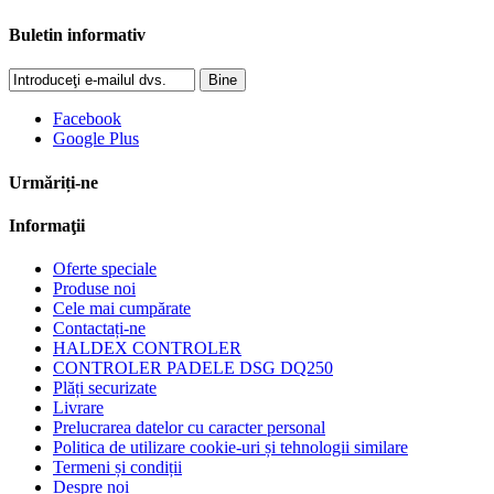
Buletin informativ
Bine
Facebook
Google Plus
Urmăriți-ne
Informaţii
Oferte speciale
Produse noi
Cele mai cumpărate
Contactați-ne
HALDEX CONTROLER
CONTROLER PADELE DSG DQ250
Plăți securizate
Livrare
Prelucrarea datelor cu caracter personal
Politica de utilizare cookie-uri și tehnologii similare
Termeni și condiții
Despre noi