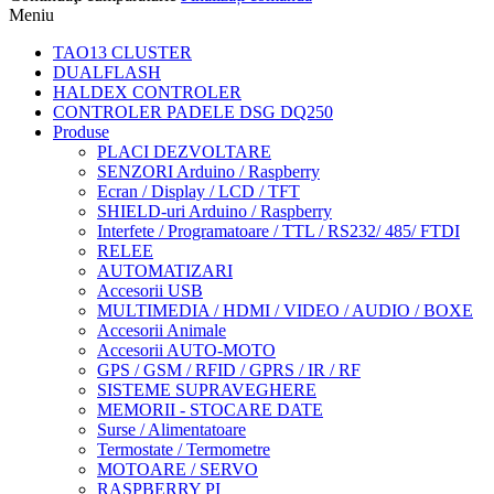
Meniu
TAO13 CLUSTER
DUALFLASH
HALDEX CONTROLER
CONTROLER PADELE DSG DQ250
Produse
PLACI DEZVOLTARE
SENZORI Arduino / Raspberry
Ecran / Display / LCD / TFT
SHIELD-uri Arduino / Raspberry
Interfete / Programatoare / TTL / RS232/ 485/ FTDI
RELEE
AUTOMATIZARI
Accesorii USB
MULTIMEDIA / HDMI / VIDEO / AUDIO / BOXE
Accesorii Animale
Accesorii AUTO-MOTO
GPS / GSM / RFID / GPRS / IR / RF
SISTEME SUPRAVEGHERE
MEMORII - STOCARE DATE
Surse / Alimentatoare
Termostate / Termometre
MOTOARE / SERVO
RASPBERRY PI