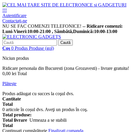
Autentificare
Contactați-ne
NU SE FAC COMENZI TELEFONICE!
-- Ridicare comenzi:
Luni-Vineri:10:00-21:00 , Sâmbătă,Duminică:10:00-13:00
Caută
Coş
0
Produs
Produse
(gol)
Niciun produs
Ridicare personala din Bucuresti (zona Grozavesti) - livrare gratuita!
0,00 lei
Total
Plăteşte
Produs adăugat cu succes la coşul dvs.
Cantitate
Total
0
articole în coșul dvs.
Aveţi un produs în coş.
Total produse:
Total livrare
Urmeaza a se stabili
Total
Continuaţi cumpărăturie
Finalizați comanda