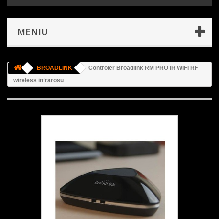
MENIU
BROADLINK
Controler Broadlink RM PRO IR WIFI RF
wireless infrarosu