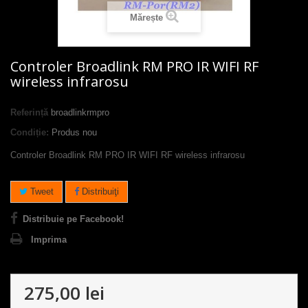
Mărește
Controler Broadlink RM PRO IR WIFI RF
wireless infrarosu
Referință
broadlinkrmpro
Condiție:
Produs nou
Controler Broadlink RM PRO IR WIFI RF wireless infrarosu
Tweet
Distribuiţi
Distribuie pe Facebook!
Imprima
275,00 lei