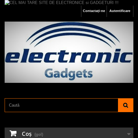
Contactați-ne
Autentificare
Coş
(gol)