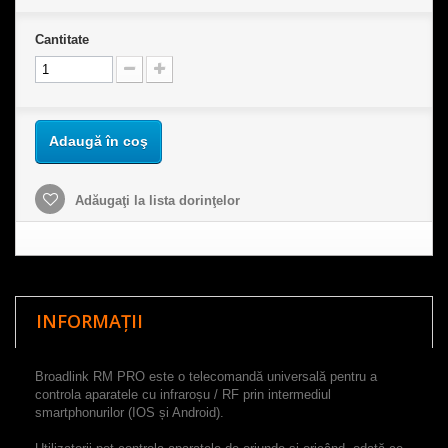
Cantitate
Adaugă în coş
Adăugaţi la lista dorinţelor
INFORMAȚII
Broadlink RM PRO este o telecomandă universală pentru a
controla aparatele cu infraroșu / RF prin intermediul
smartphonurilor (IOS și Android).