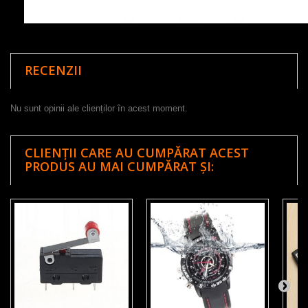
RECENZII
Nu sunt opinii ale clienților în acest moment.
CLIENȚII CARE AU CUMPĂRAT ACEST
PRODUS AU MAI CUMPĂRAT ȘI: