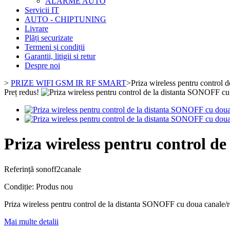
ALARME AUTO
Servicii IT
AUTO - CHIPTUNING
Livrare
Plăți securizate
Termeni și condiții
Garantii, litigii si retur
Despre noi
>
PRIZE WIFI GSM IR RF SMART
>
Priza wireless pentru contro
Preț redus!
Priza wireless pentru control 
Referință
sonoff2canale
Condiție:
Produs nou
Priza wireless pentru control de la distanta SONOFF cu doua canale/r
Mai multe detalii