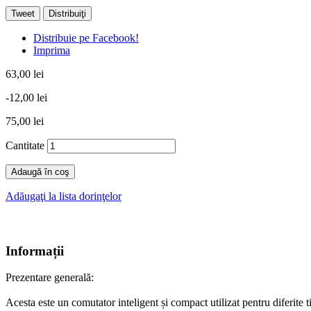
Tweet
Distribuiţi
Distribuie pe Facebook!
Imprima
63,00 lei
-12,00 lei
75,00 lei
Cantitate
Adaugă în coş
Adăugaţi la lista dorinţelor
Informații
Prezentare generală:
Acesta este un comutator inteligent și compact utilizat pentru diferite ti