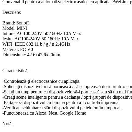
Convenabil pentru a automatiza electrocasnice cu aplicația eWeLink p
Descriere:
Brand: Sonoff
Model: MINI
Intrare: AC100-240V 50 / 60Hz 10A Max
Ieșire: AC100-240V 50 / 60Hz 10A Max
WIFI: IEEE 802.11 b / g / n 2.4GHz
Material: PC V0
Dimensiune: 42.6x42.6x20mm
Caracteristică:
-Controlează-ți electrocasnice cu aplicația.
-Solicitați dispozitivelor să pornească / să se oprească doar printr-o 
-Setați un timp pentru ca dispozitivele să-l pornească sau să nu mai f
-Creați scene inteligente pentru a declanșa / opri grupuri de dispozit
-Partajează dispozitivul cu familia pentru a-l controla împreună.
-Verificați schimbarea stării dispozitivului pe telefon în timp real.
-Functioneaza cu Alexa, Nest, Google Home
Notă: