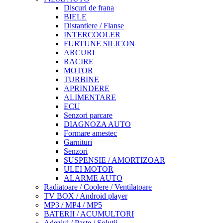
Discuri de frana
BIELE
Distantiere / Flanse
INTERCOOLER
FURTUNE SILICON
ARCURI
RACIRE
MOTOR
TURBINE
APRINDERE
ALIMENTARE
ECU
Senzori parcare
DIAGNOZA AUTO
Formare amestec
Garnituri
Senzori
SUSPENSIE / AMORTIZOAR
ULEI MOTOR
ALARME AUTO
Radiatoare / Coolere / Ventilatoare
TV BOX / Android player
MP3 / MP4 / MP5
BATERII / ACUMULTORI
Adezivi / Paste / Solutii