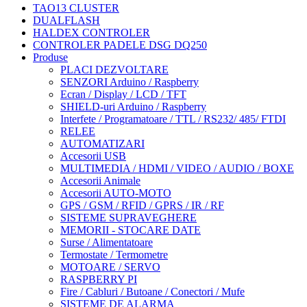
TAO13 CLUSTER
DUALFLASH
HALDEX CONTROLER
CONTROLER PADELE DSG DQ250
Produse
PLACI DEZVOLTARE
SENZORI Arduino / Raspberry
Ecran / Display / LCD / TFT
SHIELD-uri Arduino / Raspberry
Interfete / Programatoare / TTL / RS232/ 485/ FTDI
RELEE
AUTOMATIZARI
Accesorii USB
MULTIMEDIA / HDMI / VIDEO / AUDIO / BOXE
Accesorii Animale
Accesorii AUTO-MOTO
GPS / GSM / RFID / GPRS / IR / RF
SISTEME SUPRAVEGHERE
MEMORII - STOCARE DATE
Surse / Alimentatoare
Termostate / Termometre
MOTOARE / SERVO
RASPBERRY PI
Fire / Cabluri / Butoane / Conectori / Mufe
SISTEME DE ALARMA