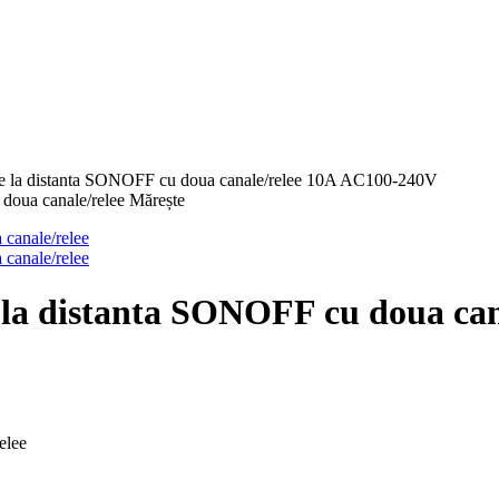
l de la distanta SONOFF cu doua canale/relee 10A AC100-240V
Mărește
de la distanta SONOFF cu doua c
elee