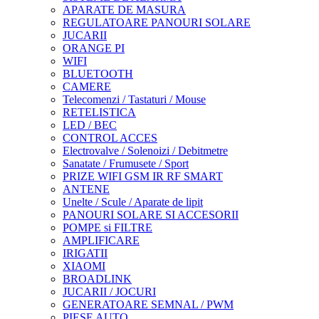
APARATE DE MASURA
REGULATOARE PANOURI SOLARE
JUCARII
ORANGE PI
WIFI
BLUETOOTH
CAMERE
Telecomenzi / Tastaturi / Mouse
RETELISTICA
LED / BEC
CONTROL ACCES
Electrovalve / Solenoizi / Debitmetre
Sanatate / Frumusete / Sport
PRIZE WIFI GSM IR RF SMART
ANTENE
Unelte / Scule / Aparate de lipit
PANOURI SOLARE SI ACCESORII
POMPE si FILTRE
AMPLIFICARE
IRIGATII
XIAOMI
BROADLINK
JUCARII / JOCURI
GENERATOARE SEMNAL / PWM
PIESE AUTO