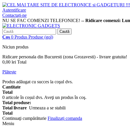
Autentificare
Contactați-ne
NU SE FAC COMENZI TELEFONICE!
-- Ridicare comenzi: Lu
Caută
Coş
0
Produs
Produse
(gol)
Niciun produs
Ridicare personala din Bucuresti (zona Grozavesti) - livrare gratuita!
0,00 lei
Total
Plăteşte
Produs adăugat cu succes la coşul dvs.
Cantitate
Total
0
articole în coșul dvs.
Aveţi un produs în coş.
Total produse:
Total livrare
Urmeaza a se stabili
Total
Continuaţi cumpărăturie
Finalizați comanda
Meniu