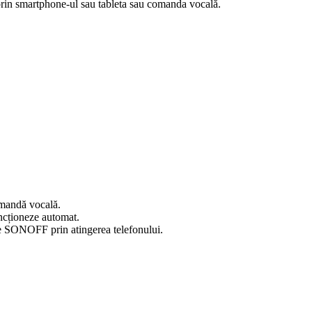
rin smartphone-ul sau tableta sau comanda vocală.
comandă vocală.
uncționeze automat.
ive SONOFF prin atingerea telefonului.