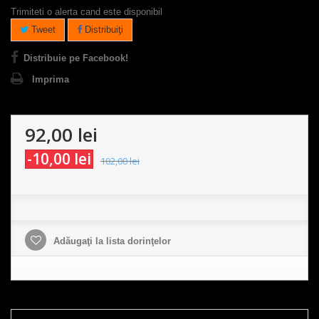
Trimiteti o alerta cand este disponibil
Tweet
Distribuiţi
Distribuie pe Facebook!
Imprima
92,00 lei
-10,00 lei
102,00 lei
Adăugaţi la lista dorinţelor