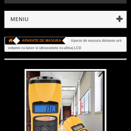
MENIU
APARATE DE MASURA
Aparat de masura distante arii
volume cu laser si ultrasunete cu afisaj LCD