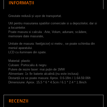
INFORMAȚII
Greutate redusă și
ușor
de
transporta
t.
Util pentru masurarea spatiilor comerciale si a depozitelor, dar si
a locuintelor.
Poate masura si calcula :
Arie, Volum
,
adunare, scădere
,
memorare
date masurate
,
Unitate de masura: feet(picior)
si
metru
, se poate schimba din
meniul aparatului.
LCD cu
iluminare din spate
.
Material:
plastic
Culoare
:
Portocaliu
&
negru
Putere de ieșire
laser
:
mai puțin de
1MW
Alimentare:
1x
9v
baterie alcalină
(
nu
este
inclusa
)
Distanță ce se poate masura
:
Aprox
.
0.6-18m
/
1.64-59.06ft
Dimensiune
:
Aprox
.
15,5
*
6
*
4.5cm
/
6.1
*
2.4
*
1.8inch
RECENZII