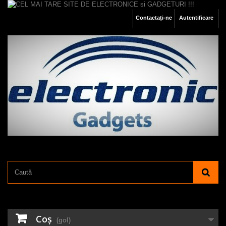
Contactați-ne
Autentificare
Coş
(gol)