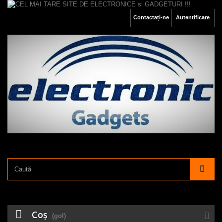
Contactați-ne
Autentificare
Coş
(gol)