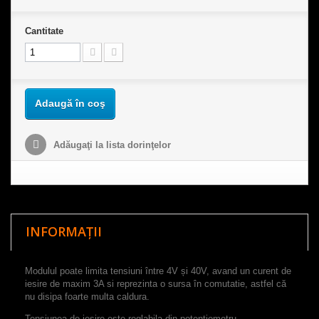
Cantitate
Adaugă în coş
Adăugaţi la lista dorinţelor
INFORMAȚII
Modulul poate limita tensiuni între 4V și 40V, avand un curent de
iesire de maxim 3A si reprezinta o sursa în comutatie, astfel că
nu disipa foarte multa caldura.
Tensiunea de iesire este reglabila din potentiometru.