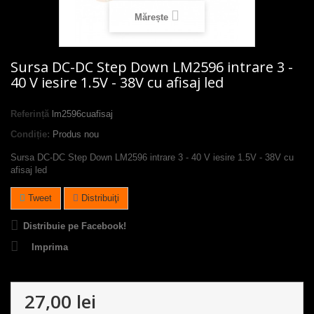
Mărește
Sursa DC-DC Step Down LM2596 intrare 3 -
40 V iesire 1.5V - 38V cu afisaj led
Referință
lm2596cuafisaj
Condiție:
Produs nou
Sursa DC-DC Step Down LM2596 intrare 3 - 40 V iesire 1.5V - 38V cu
afisaj led
Tweet
Distribuiţi
Distribuie pe Facebook!
Imprima
27,00 lei