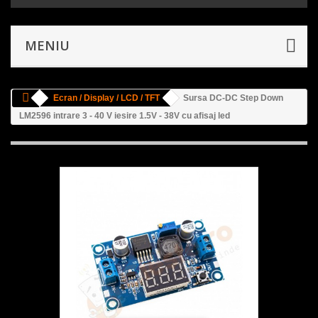
MENIU
Ecran / Display / LCD / TFT
Sursa DC-DC Step Down
LM2596 intrare 3 - 40 V iesire 1.5V - 38V cu afisaj led