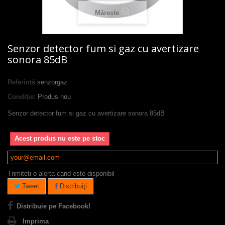
Mărește
Senzor detector fum si gaz cu avertizare
sonora 85dB
Referință
senzorgaz
Condiție:
Produs nou
Senzor detector fum si gaz cu avertizare sonora 85dB
Acest produs nu este pe stoc
Trimiteti o alerta cand este disponibil
Tweet
Distribuiţi
Distribuie pe Facebook!
Imprima