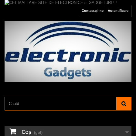
Contactați-ne
Autentificare
Coş
(gol)