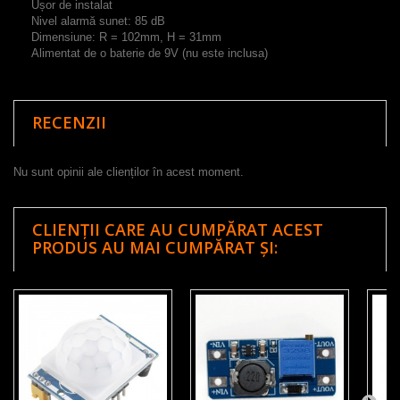
Ușor de instalat
Nivel a
larmă sunet
:
85
dB
Dimensiune
:
R
=
102mm
,
H
=
31mm
Alimentat de
o baterie de 9V
(
nu este inclusa)
RECENZII
Nu sunt opinii ale clienților în acest moment.
CLIENȚII CARE AU CUMPĂRAT ACEST
PRODUS AU MAI CUMPĂRAT ȘI: