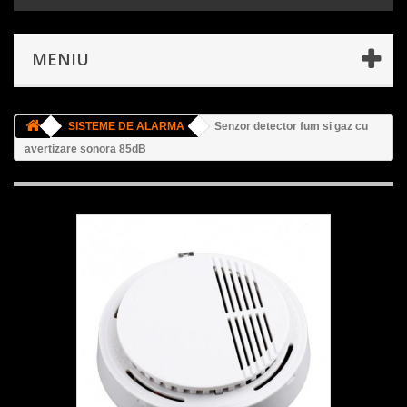
MENIU
SISTEME DE ALARMA
Senzor detector fum si gaz cu
avertizare sonora 85dB