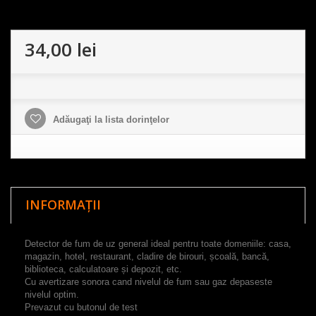
34,00 lei
Adăugaţi la lista dorinţelor
INFORMAȚII
Detector
de fum
de uz general
ideal pentru
toate domeniile
:
casa
,
magazin
, hotel
,
restaurant
,
cladire de birouri
,
școală
,
bancă
,
biblioteca,
calculatoare
și
depozit
, etc.
Cu avertizare sonora cand nivelul de fum sau gaz depaseste
nivelul optim.
Prevazut cu
butonul de test