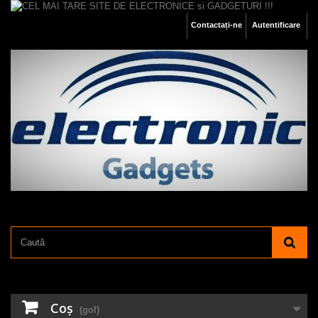
Contactați-ne
Autentificare
Coş
(gol)