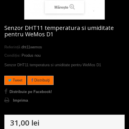
Mărește
Senzor DHT11 temperatura si umiditate
pentru WeMos D1
Referință
dht11wemos
Condiție:
Produs nou
Senzor DHT11 temperatura si umiditate pentru WeMos D1
Tweet
Distribuiţi
Distribuie pe Facebook!
Imprima
31,00 lei