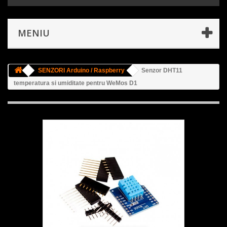
MENIU
SENZORI Arduino / Raspberry
Senzor DHT11
temperatura si umiditate pentru WeMos D1