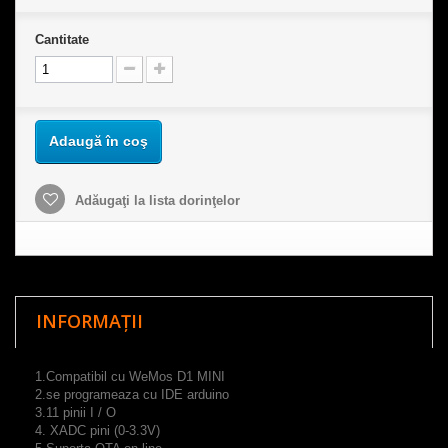
Cantitate
Adaugă în coş
Adăugaţi la lista dorinţelor
INFORMAȚII
1.Compatibil cu WeMos
D1
MINI
2.se programeaza cu IDE arduino
3.11
pinii
I
/ O
4.
XADC
pini
(
0-3.3V
)