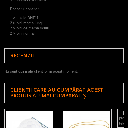
5.Suporta
OTA
on-line
Pachetul contine:
1
× shield
DHT11
2
×
pini
mama
lungi
2
×
pini
de mama
scurt
i
2
×
pini
normali
RECENZII
Nu sunt opinii ale clienților în acest moment.
CLIENȚII CARE AU CUMPĂRAT ACEST
PRODUS AU MAI CUMPĂRAT ȘI: