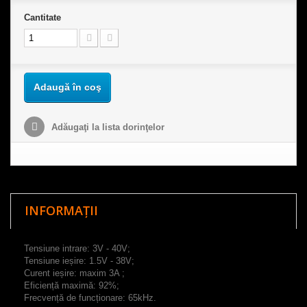
Cantitate
Adaugă în coş
Adăugaţi la lista dorinţelor
INFORMAȚII
Tensiune intrare: 3V - 40V;
Tensiune ieșire: 1.5V - 38V;
Curent ieșire: maxim 3A ;
Eficiență maximă: 92%;
Frecvență de funcționare: 65kHz.