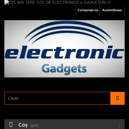
Contactați-ne
Autentificare
Coş
(gol)