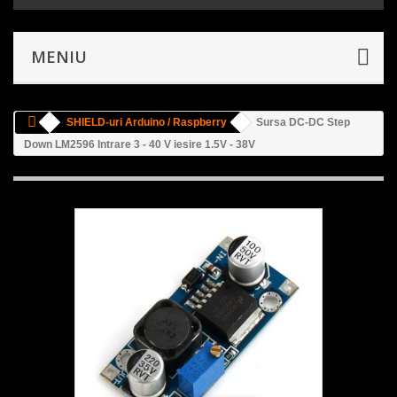
MENIU
SHIELD-uri Arduino / Raspberry
Sursa DC-DC Step
Down LM2596 Intrare 3 - 40 V iesire 1.5V - 38V