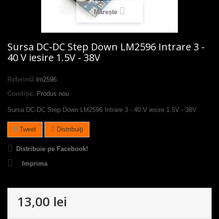
Mărește
Sursa DC-DC Step Down LM2596 Intrare 3 -
40 V iesire 1.5V - 38V
Referință
lm2596
Condiție:
Produs nou
Sursa DC-DC Step Down LM2596 Intrare 3 - 40 V iesire 1.5V - 38V
Tweet
Distribuiţi
Distribuie pe Facebook!
Imprima
13,00 lei