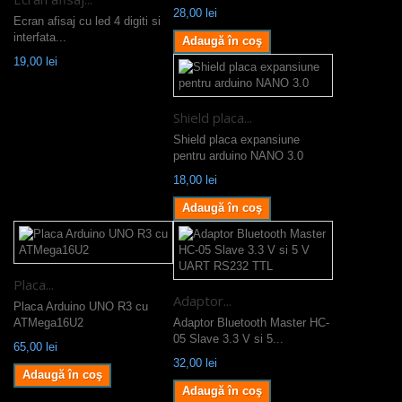
28,00 lei
Ecran afisaj cu led 4 digiti si
interfata...
Adaugă în coş
19,00 lei
Shield placa...
Shield placa expansiune
pentru arduino NANO 3.0
18,00 lei
Adaugă în coş
Placa...
Adaptor...
Placa Arduino UNO R3 cu
ATMega16U2
Adaptor Bluetooth Master HC-
05 Slave 3.3 V si 5...
65,00 lei
32,00 lei
Adaugă în coş
Adaugă în coş