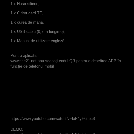
1 x Husa silicon,
1 x Cititor card TF,
1 x curea de mână,
1 x USB cablu (0,7
m lungime),
1 x Manual de utilizare
engleză
Pentru aplicatii:
www.scc21.net
sau
scanați codul
QR pentru a
descărca
APP
în
funcție de
telefonul mobil
https://www.youtube.com/watch?v=laF4yH0spc8
DEMO: