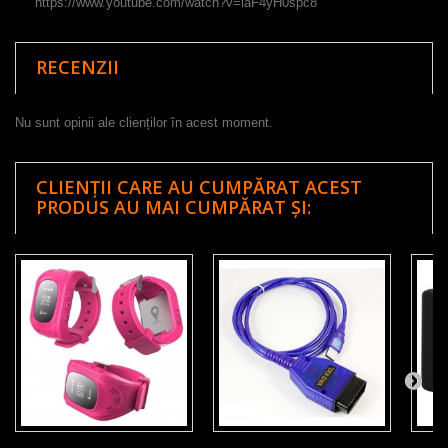
https://www.youtube.com/watch?v=laF4yH0spc8
RECENZII
Nu sunt opinii ale clienților în acest moment.
CLIENȚII CARE AU CUMPĂRAT ACEST
PRODUS AU MAI CUMPĂRAT ȘI: