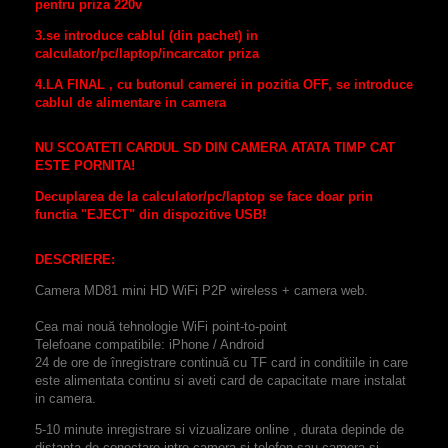
pentru priza 220v
3.se introduce cablul (din pachet) in
calculator/pc/laptop/incarcator priza
4.LA FINAL , cu butonul camerei in pozitia OFF, se introduce
cablul de alimentare in camera
NU SCOATETI CARDUL SD DIN CAMERA ATATA TIMP CAT
ESTE PORNITA!
Decuplarea de la calculator/pc/laptop se face doar prin
functia "EJECT" din dispozitive USB!
DESCRIERE:
Camera MD81
mini
HD
WiFi
P2P
wireless
+
camera web
.
Cea mai nouă tehnologie
WiFi
point-
to-point
Telefoane
compatibile:
iPhone
/
Android
24
de ore
de înregistrare continuă
cu
TF card
in conditiile in care
este alimentata continu si aveti card de capacitate mare instalat
in camera.
5-10 minute inregistrare si vizualizare online , durata depinde de
distanta de conectare intre camera si telefon sau camera si