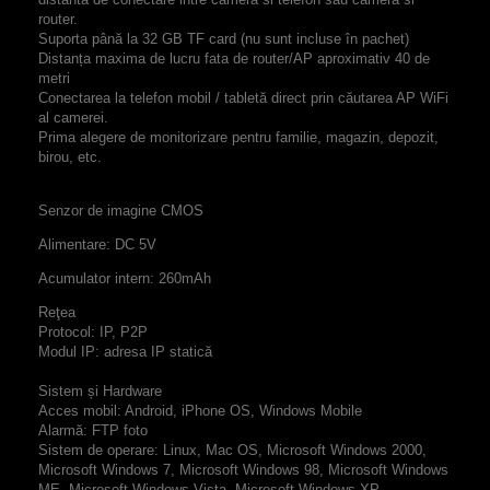
router.
Suporta până la
32 GB
TF card
(
nu sunt incluse
în
pachet
)
Distanța maxima de lucru fata de router/AP
aproximativ
40
de
metri
Conectarea la
telefon
mobil
/
tabletă
direct
prin căutarea
AP
WiFi
al camerei.
Prima alegere
de
monitorizare
pentru
familie
,
magazin
,
depozit,
birou
,
etc.
Senzor de imagine
CMOS
Alimentare: DC 5V
Acumulator intern:
260mAh
Reţea
Protocol: IP, P2P
Modul IP: adresa IP statică
Sistem și Hardware
Acces mobil: Android, iPhone OS, Windows Mobile
Alarmă: FTP foto
Sistem de operare: Linux, Mac OS, Microsoft Windows 2000,
Microsoft Windows 7, Microsoft Windows 98, Microsoft Windows
ME, Microsoft Windows Vista, Microsoft Windows XP