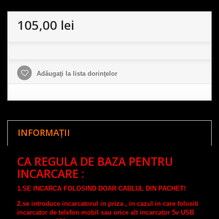
105,00 lei
Adăugaţi la lista dorinţelor
INFORMAȚII
CA REGULA DE BAZA PENTRU
INCARCARE :
1.
SE INCARCA FOLOSIND DOAR CABLUL DIN PACHET!
2.se introduce incarcatorul in priza , in cazul in care folositi
incarcator de telefon mobil sau orice alt incarcator 5v USB