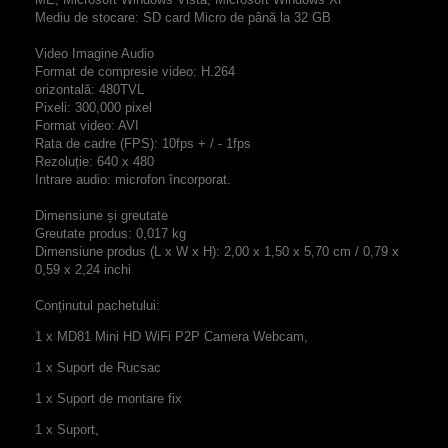
Mediu de stocare: SD card Micro de până la 32 GB
Video Imagine Audio
Format de compresie video: H.264
orizontală: 480TVL
Pixeli: 300,000 pixel
Format video: AVI
Rata de cadre (FPS): 10fps + / - 1fps
Rezoluție: 640 x 480
Intrare audio: microfon încorporat.
Dimensiune și greutate
Greutate produs: 0,017 kg
Dimensiune produs (L x W x H): 2,00 x 1,50 x 5,70 cm / 0,79 x
0,59 x 2,24 inchi
Conținutul pachetului:
1 x MD81 Mini HD WiFi P2P Camera Webcam,
1 x Suport de Rucsac
1 x Suport de montare fix
1 x Suport,