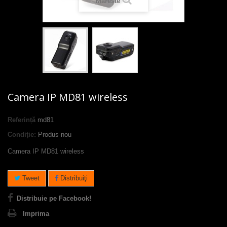
Mărește
Camera IP MD81 wireless
Referință
md81
Condiție:
Produs nou
Camera IP MD81 wireless
Tweet
Distribuiţi
Distribuie pe Facebook!
Imprima