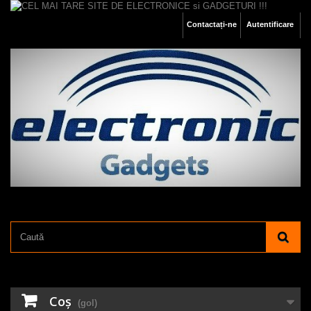
Contactați-ne
Autentificare
Coş
(gol)