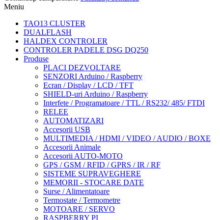
Meniu
TAO13 CLUSTER
DUALFLASH
HALDEX CONTROLER
CONTROLER PADELE DSG DQ250
Produse
PLACI DEZVOLTARE
SENZORI Arduino / Raspberry
Ecran / Display / LCD / TFT
SHIELD-uri Arduino / Raspberry
Interfete / Programatoare / TTL / RS232/ 485/ FTDI
RELEE
AUTOMATIZARI
Accesorii USB
MULTIMEDIA / HDMI / VIDEO / AUDIO / BOXE
Accesorii Animale
Accesorii AUTO-MOTO
GPS / GSM / RFID / GPRS / IR / RF
SISTEME SUPRAVEGHERE
MEMORII - STOCARE DATE
Surse / Alimentatoare
Termostate / Termometre
MOTOARE / SERVO
RASPBERRY PI