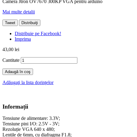
Camera Jtron OV7670 300KP VGA pentru arduino
Mai multe detalii
Tweet
Distribuiţi
Distribuie pe Facebook!
Imprima
43,00 lei
Cantitate
Adaugă în coş
Adăugaţi la lista dorinţelor
Informații
Tensiune de alimentare: 3.3V;
Tensiune pini I/O: 2.5V - 3V;
Rezoluție VGA 640 x 480;
Lentile de 6mm, cu diafragma F1.8;