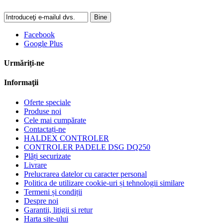
Bine
Facebook
Google Plus
Urmăriți-ne
Informaţii
Oferte speciale
Produse noi
Cele mai cumpărate
Contactați-ne
HALDEX CONTROLER
CONTROLER PADELE DSG DQ250
Plăți securizate
Livrare
Prelucrarea datelor cu caracter personal
Politica de utilizare cookie-uri și tehnologii similare
Termeni și condiții
Despre noi
Garantii, litigii si retur
Harta site-ului