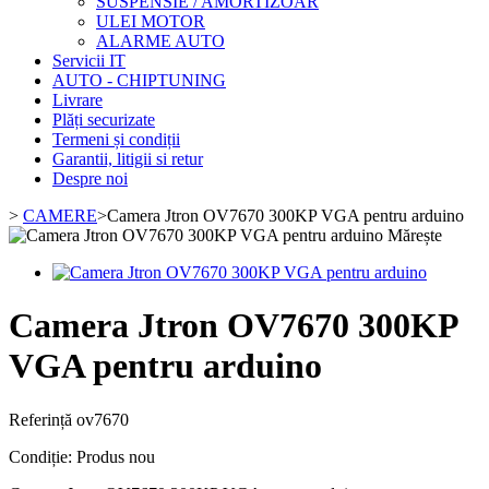
SUSPENSIE / AMORTIZOAR
ULEI MOTOR
ALARME AUTO
Servicii IT
AUTO - CHIPTUNING
Livrare
Plăți securizate
Termeni și condiții
Garantii, litigii si retur
Despre noi
>
CAMERE
>
Camera Jtron OV7670 300KP VGA pentru arduino
Mărește
Camera Jtron OV7670 300KP
VGA pentru arduino
Referință
ov7670
Condiție:
Produs nou