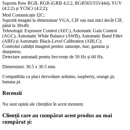
Suporta
Raw RGB, RGB (GRB 4:2:2, RGB565/555/444), YUV
(4:2:2) și YCbCr (4:2:2);
Mod Comunicație I2
C;
Suportă imagini la dimensiune VGA, CIF sau mai mici decât CIF,
până la 30x40;
Tehnologii:
Exposure Control (AEC), Automatic Gain Control
(AGC), Automatic White Balance (AWB), Automatic Band Filter
(ABF) și Automatic Black-Level Calibration (ABLC);
Controlul calității imaginii pentru: saturație, hue, gamma și
sharpness;
Detectare automată pentru frecvențe de 50 Hz și 60 Hz.
Dimensiuni: 30.5 x 30.5 mm.
Compatibila cu placi dezvoltare arduino, raspberry, orange pi,
banana pi.
Recenzii
Nu sunt opinii ale clienților în acest moment.
Clienții care au cumpărat acest produs au mai
cumpărat și: