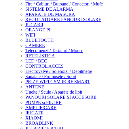
Fire / Cabluri / Butoane / Conectori / Mufe
SISTEME DE ALARMA
APARATE DE MASURA
REGULATOARE PANOURI SOLARE
JUCARII
ORANGE PI
WIFI
BLUETOOTH
CAMERE
Telecomenzi / Tastaturi / Mouse
RETELISTICA
LED / BEC
CONTROL ACCES
Electrovalve / Solenoizi / Debitmetre
Sanatate / Frumusete / Sport
PRIZE WIFI GSM IR RF SMART
ANTENE
Unelte / Scule / Aparate de lipit
PANOURI SOLARE SI ACCESORII
POMPE si FILTRE
AMPLIFICARE
IRIGATII
XIAOMI
BROADLINK
JUCARII / JOCURI