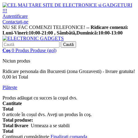
Autentificare
Contactați-ne
NU SE FAC COMENZI TELEFONICE!
-- Ridicare comenzi:
Luni-Vineri:10:00-21:00 , Sâmbătă,Duminică:10:00-13:00
Caută
Coş
0
Produs
Produse
(gol)
Niciun produs
Ridicare personala din Bucuresti (zona Grozavesti) - livrare gratuita!
0,00 lei
Total
Plăteşte
Produs adăugat cu succes la coşul dvs.
Cantitate
Total
0
articole în coșul dvs.
Aveţi un produs în coş.
Total produse:
Total livrare
Urmeaza a se stabili
Total
Continuaţi cumpărăturie
Finalizați comanda