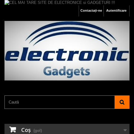
Contactați-ne
Autentificare
Coş
(gol)