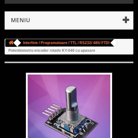
MENIU
Interfete / Programatoare / TTL / RS232/ 485/ FTDI
Potentiometru encoder rotativ KY-040 cu apasare