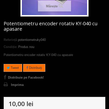
Mărește
Potentiometru encoder rotativ KY-040 cu
apasare
Referință
potentiometruky040
Condiție:
Produs nou
Potentiometru encoder rotativ KY-040 cu apasare
Tweet
Distribuiţi
Distribuie pe Facebook!
Imprima
10,00 lei