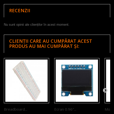
RECENZII
Nu sunt opinii ale clienților în acest moment.
CLIENȚII CARE AU CUMPĂRAT ACEST
PRODUS AU MAI CUMPĂRAT ȘI:
Breadboard...
Ecran 0.96"...
Modul