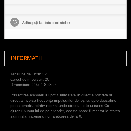
Adăugaţi la lista dorinţelor
INFORMAȚII
Tensiune de lucru: 5V
Cercul de impulsuri: 20
Dimensiune: 2.5x 1.8 x3cm
Prin rotirea encoderului pot fi numărate în direcția pozitivă și
direcția inversă frecvența impulsurilor de ieșire, spre deosebire
potențiometru rotativ normal unde directia este unisens.
Cu
ajutorul butonului de pe encoder, acesta poate fi resetat la starea
sa inițială, începand numărătoarea de la 0.