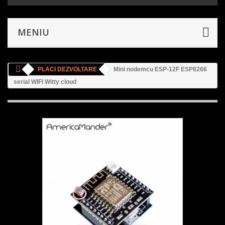
MENIU
PLACI DEZVOLTARE
Mini nodemcu ESP-12F ESP8266
serial WIFI Witty cloud