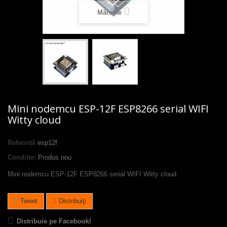
Mărește
Mini nodemcu ESP-12F ESP8266 serial WIFI
Witty cloud
Referință
esp12f
Condiție:
Produs nou
Mini nodemcu ESP-12F ESP8266 serial WIFI Witty cloud
Tweet
Distribuiţi
Distribuie pe Facebook!