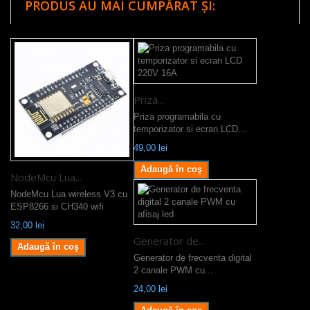
PRODUS AU MAI CUMPĂRAT ȘI:
Priza...
Priza programabila cu
temporizator si ecran LCD...
49,00 lei
Adaugă în coş
NodeMcu Lua...
NodeMcu Lua wireless V3 cu
ESP8266 si CH340 wifi
32,00 lei
Generator de...
Adaugă în coş
Generator de frecventa digital
2 canale PWM cu...
24,00 lei