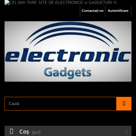
Contactați-ne
Autentificare
Coş
(gol)