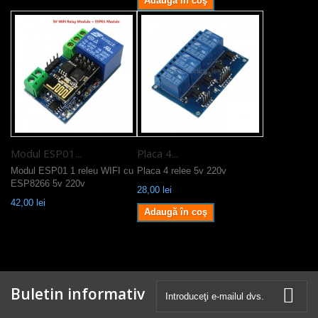
Adaugă în coş
Modul ESP01...
Placa 4...
Modul ESP01 1 releu WIFI cu
Placa 4 relee 5v 220v
ESP8266 5v 220v
28,00 lei
42,00 lei
Adaugă în coş
Buletin informativ