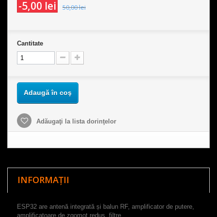
-5,00 lei
50,00 lei
Cantitate
Adaugă în coş
Adăugaţi la lista dorinţelor
INFORMAȚII
ESP32 are antenă integrată și balun RF, amplificator de putere,
amplificatoare de zgomot redus, filtre,