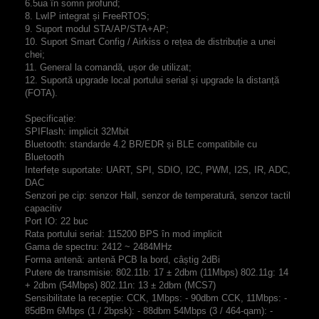
6.5ua în somn profund;
8. LwIP integrat și FreeRTOS;
9. Suport modul STA/AP/STA+AP;
10. Suport Smart Config / Airkiss o rețea de distribuție a unei
chei;
11. General la comandă, ușor de utilizat;
12. Suportă upgrade local portului serial și upgrade la distanță
(FOTA).
Specificație:
SPIFlash: implicit 32Mbit
Bluetooth: standarde 4.2 BR/EDR și BLE compatibile cu
Bluetooth
Interfețe suportate: UART, SPI, SDIO, I2C, PWM, I2S, IR, ADC,
DAC
Senzori pe cip: senzor Hall, senzor de temperatură, senzor tactil
capacitiv
Port IO: 22 buc
Rata portului serial: 115200 BPS în mod implicit
Gama de spectru: 2412 ~ 2484MHz
Forma antenă: antenă PCB la bord, câștig 2dBi
Putere de transmisie: 802.11b: 17 ± 2dbm (11Mbps) 802.11g: 14
+ 2dbm (54Mbps) 802.11n: 13 ± 2dbm (MCS7)
Sensibilitate la recepție: CCK, 1Mbps: - 90dbm CCK, 11Mbps: -
85dBm 6Mbps (1 / 2bpsk): - 88dbm 54Mbps (3 / 464-qam): -