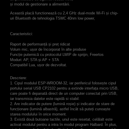
și modul de gestionare a alimentării.
Această placă functionează cu 2,4 GHz dual-mode Wi-Fi și chip-
uri Bluetooth de tehnologia TSMC 40nm low power,
Caracteristici:
Raport de performanță și preț ridicat
Volum mic, ușor de încorporat în alte produse
Funcție puternică cu protocolul LWIP de sprijin, Freertos
Moduri: AP, STA și AP + STA
Compatibil Lua, ușor de dezvoltat.
Descriere:
1. Cipul modulul ESP-WROOM-32, iar perifericul folosește cipul
portului serial USB CP2102 pentru a extinde interfața micro USB,
care poate fi depanată direct de un computer conectat prin USB,
iar transmisia datelor este rapidă si stabil.
2. Are indicator de putere (lumină roșie) și indicator de stare de
funcționare (lumină albastră), astfel încât să puteți cunoaște
starea modulului în orice moment.
3. Există două butoane tactile, unul este resetat, celălalt este
activat modulul pentru a intra în modul program Halbard. În plus,