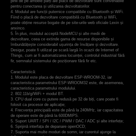
pinii de pe ambele părți ale plăcii de dezvoltare sunt convenabile
pentru conectarea și utilizarea dezvoltatorilor.
4. Modulul are funcții puternice compatibile cu Bluetooth și WiFi.
Fiind o placă de dezvoltare compatibilă cu Bluetooth și WiFi,
poate obține resurse bogate de pe site-urile web oficiale Lexin și
anxinco.
5. În plus, modulul acceptă NodeMCU și alte medii de
dezvoltare, ceea ce extinde gama de resurse disponibile și
îmbunătățește considerabil ușurința de învățare și dezvoltare.
Desigur, poate fi utilizat pe scară largă în ocazii de Internet of
Things, cum ar fi automatizarea locuinței, controlul industrial fără
fir, semnalul sistemului de poziționare fără fir etc.
Caracteristică:
1. Modulul este placa de dezvoltare ESP-WROOM-32, iar
caracteristica parametrului ESP-WROOM32 este, de asemenea,
caracteristica parametrului modulului.
2. 802.11b/g/WiFi + modul BT.
3. CPU dual core cu putere redusă pe 32 de biți, care poate fi
folosit ca procesor de aplicație;
4. Frecvența principală este de până la 240MHz, iar capacitatea
de operare este de până la 600DMIPS.
5. Suport UART / SPI / I2C / PWM / DAC / ADC și alte interfețe;
6. Sprijină interfața de depanare openOCD;
7. Suporta mai multe moduri de somn, iar curentul ajunge la