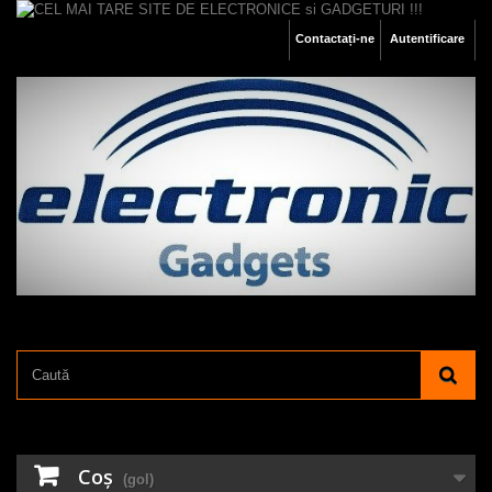
Contactați-ne
Autentificare
Coş
(gol)