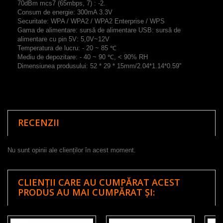
70dBm mcs7 (65mbps, 7) : -2.
Consum de energie: 300mA 3.3V
Securitate: WPA / WPA2 / WPA2 Enterprise / WPS
Gama de alimentare: sursă de alimentare USB: sursă de
alimentare cu pin 5V: 5,0V~12V
Temperatura de lucru: - 20 ~ 85 ℃
Mediu de depozitare: - 40 ~ 90 ℃, < 90% RH
Dimensiunea produsului: 52 * 29 * 15mm/2.04*1.14*0.59''
RECENZII
Nu sunt opinii ale clienților în acest moment.
CLIENȚII CARE AU CUMPĂRAT ACEST
PRODUS AU MAI CUMPĂRAT ȘI: