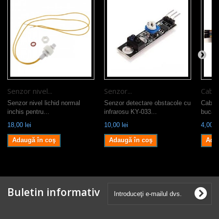
Senzor nivel...
Senzor...
Cablu
Senzor nivel lichid normal
Senzor detectare obstacole cu
Cablur
inchis pentru...
infrarosu KY-033...
bucati
18,00 lei
10,00 lei
4,00 le
Adaugă în coş
Adaugă în coş
Ada
Buletin informativ