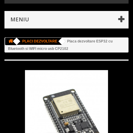
MENIU
PLACI DEZVOLTARE
Placa dezvoltare ESP32 cu
Bluetooth si WIFI micro usb CP2102