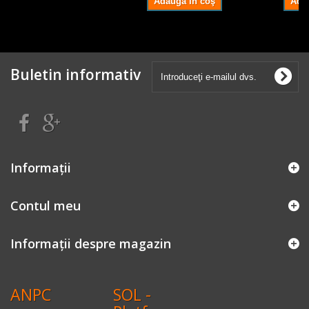
Adaugă în coş
Ada
Buletin informativ
Informaţii
Contul meu
Informații despre magazin
ANPC
SOL -