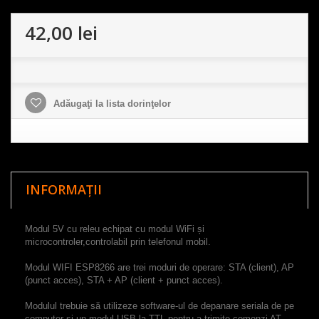
42,00 lei
Adăugaţi la lista dorinţelor
INFORMAȚII
Modul 5V cu releu echipat cu modul WiFi și
microcontroler,controlabil prin telefonul mobil.
Modul WIFI
ESP8266
are trei moduri de operare: STA (client), AP
(punct acces), STA + AP (client +
punct acces
).
Modulul trebuie să utilizeze software-ul de depanare seriala de pe
computer și un modul USB la TTL pentru a trimite comenzi AT