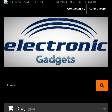
Contactați-ne
Autentificare
Coş
(gol)