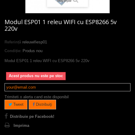
Mărește
Modul ESP01 1 releu WIFI cu ESP8266 5v
220v
Referință
releuwifiesp01
Condiție:
Produs nou
Modul ESP01 1 releu WIFI cu ESP8266 5v 220v
Acest produs nu este pe stoc
Trimiteti o alerta cand este disponibil
Tweet
Distribuiţi
Distribuie pe Facebook!
Imprima