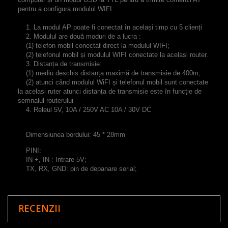
pentru a configura modulul WIFI
1. La modul AP poate fi conectat în același timp cu 5 clienți
2. Modulul are două moduri de a lucra :
(1) telefon mobil conectat direct la modulul WIFI;
(2) telefonul mobil și modulul WIFI conectate la acelasi router.
3. Distanța de transmisie:
(1) mediu deschis distanța maximă de transmisie de 400m;
(2) atunci când modulul WiFI și telefonul mobil sunt conectate
la acelasi ruter atunci distanța de transmisie este în funcție de
semnalul routerului
4. Releul 5V, 10A / 250V AC 10A / 30V DC
Dimensiunea bordului: 45 * 28mm
PINI
:
IN +, IN-: Intrare 5V;
TX, RX, GND: pin de depanare serial;
RECENZII