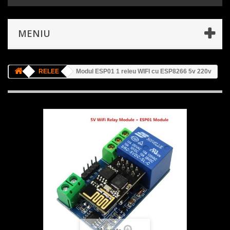
MENIU
RELEE
Modul ESP01 1 releu WIFI cu ESP8266 5v 220v