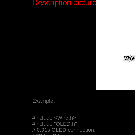
Description picture
Example:
#include <Wire.h>
#include "OLED.h"
// 0.91s OLED connection: