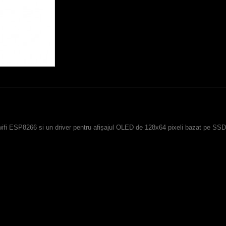
i ESP8266 si un driver pentru afișajul OLED de 128x64 pixeli bazat pe SSD