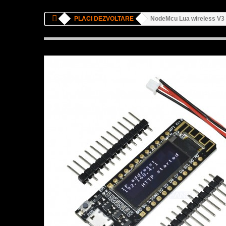
PLACI DEZVOLTARE
NodeMcu Lua wireless V3