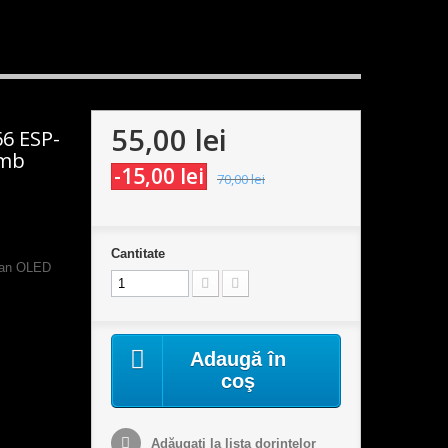
55,00 lei
6 ESP-
2mb
-15,00 lei
70,00 lei
Cantitate
ran OLED
Adaugă în
coş
Adăugaţi la lista dorinţelor