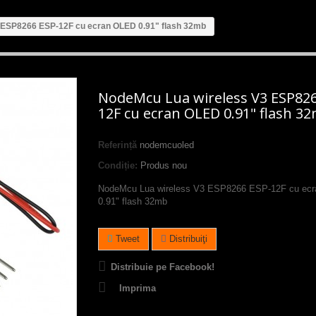
 ESP8266 ESP-12F cu ecran OLED 0.91" flash 32mb
NodeMcu Lua wireless V3 ESP826
12F cu ecran OLED 0.91" flash 3
Referință
nodemcuoled
Condiție:
Produs nou
NodeMcu Lua wireless V3 ESP8266 ESP-12F cu ec
0.91" flash 32mb
Tweet
Distribuiţi
Distribuie pe Facebook!
Imprima