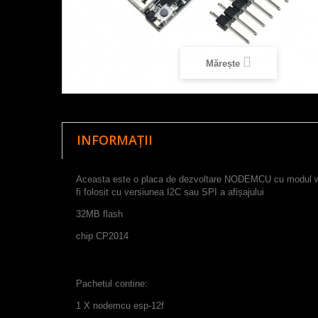
Mărește
INFORMAȚII
Aceasta este o placa de dezvoltare NODEMCU cu modul wif
fi folosit cu versiunea I2C sau SPI a afișajului
32MB flash
chip CP2014
Pachetul contine:
1 X nodemcu esp-12f