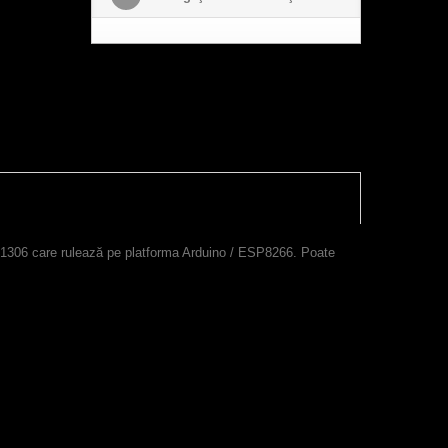
1306 care rulează pe platforma Arduino / ESP8266.
Poate