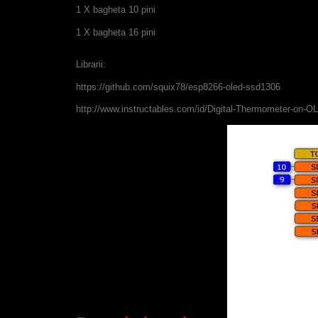
1 X bagheta 10 pini
1 X bagheta 16 pini
Librarii:
https://github.com/squix78/esp8266-oled-ssd1306
http://www.instructables.com/id/Digital-Thermometer-on-