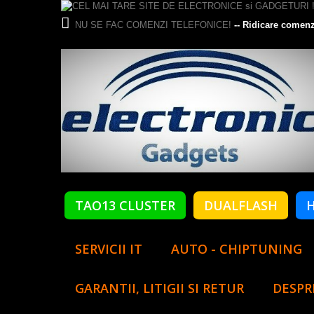
NU SE FAC COMENZI TELEFONICE!
-- Ridicare comenz
TAO13 CLUSTER
DUALFLASH
SERVICII IT
AUTO - CHIPTUNING
GARANTII, LITIGII SI RETUR
DESPR