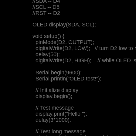
//SDA -- D4
//SCL -- D5
//RST -- D2
OLED display(SDA, SCL);
void setup() {
pinMode(D2, OUTPUT);
digitalWrite(D2, LOW); // turn D2 low to
delay(50);
digitalWrite(D2, HIGH); // while OLED is 
Serial.begin(9600);
Serial.println("OLED test!");
// Initialize display
display.begin();
// Test message
display.print("Hello ");
delay(3*1000);
// Test long message