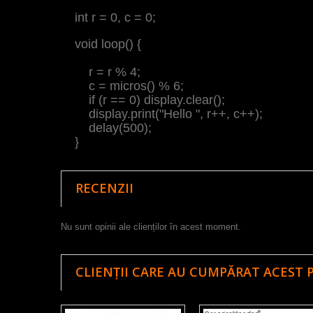
int r = 0, c = 0;
void loop() {
r = r % 4;
c = micros() % 6;
if (r == 0) display.clear();
display.print("Hello ", r++, c++);
delay(500);
}
RECENZII
Nu sunt opinii ale clienților în acest moment.
CLIENȚII CARE AU CUMPĂRAT ACEST 