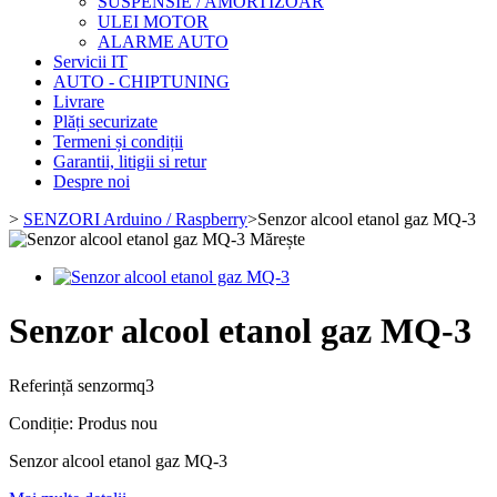
SUSPENSIE / AMORTIZOAR
ULEI MOTOR
ALARME AUTO
Servicii IT
AUTO - CHIPTUNING
Livrare
Plăți securizate
Termeni și condiții
Garantii, litigii si retur
Despre noi
>
SENZORI Arduino / Raspberry
>
Senzor alcool etanol gaz MQ-3
Mărește
Senzor alcool etanol gaz MQ-3
Referință
senzormq3
Condiție:
Produs nou
Senzor alcool etanol gaz MQ-3