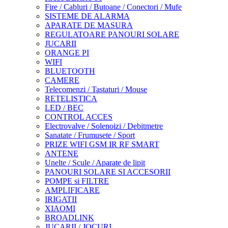
Fire / Cabluri / Butoane / Conectori / Mufe
SISTEME DE ALARMA
APARATE DE MASURA
REGULATOARE PANOURI SOLARE
JUCARII
ORANGE PI
WIFI
BLUETOOTH
CAMERE
Telecomenzi / Tastaturi / Mouse
RETELISTICA
LED / BEC
CONTROL ACCES
Electrovalve / Solenoizi / Debitmetre
Sanatate / Frumusete / Sport
PRIZE WIFI GSM IR RF SMART
ANTENE
Unelte / Scule / Aparate de lipit
PANOURI SOLARE SI ACCESORII
POMPE si FILTRE
AMPLIFICARE
IRIGATII
XIAOMI
BROADLINK
JUCARII / JOCURI