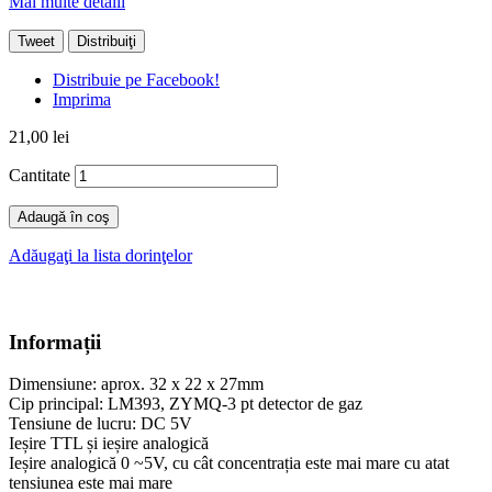
Mai multe detalii
Tweet
Distribuiţi
Distribuie pe Facebook!
Imprima
21,00 lei
Cantitate
Adaugă în coş
Adăugaţi la lista dorinţelor
Informații
Dimensiune
:
aprox
.
32
x
22
x
27mm
Cip
principal
:
LM393
,
ZYMQ
-
3
pt
detector de gaz
Tensiune
de lucru
:
DC
5V
I
eșire
TTL și
ieșire analogică
Ieșire analogică
0
~5
V
,
cu cât
concentrația este mai mare cu atat
tensiunea este mai mare