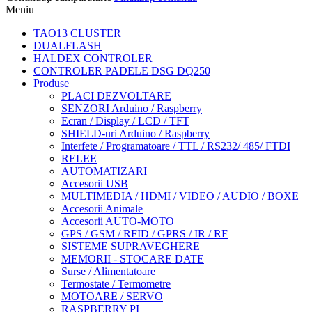
Meniu
TAO13 CLUSTER
DUALFLASH
HALDEX CONTROLER
CONTROLER PADELE DSG DQ250
Produse
PLACI DEZVOLTARE
SENZORI Arduino / Raspberry
Ecran / Display / LCD / TFT
SHIELD-uri Arduino / Raspberry
Interfete / Programatoare / TTL / RS232/ 485/ FTDI
RELEE
AUTOMATIZARI
Accesorii USB
MULTIMEDIA / HDMI / VIDEO / AUDIO / BOXE
Accesorii Animale
Accesorii AUTO-MOTO
GPS / GSM / RFID / GPRS / IR / RF
SISTEME SUPRAVEGHERE
MEMORII - STOCARE DATE
Surse / Alimentatoare
Termostate / Termometre
MOTOARE / SERVO
RASPBERRY PI