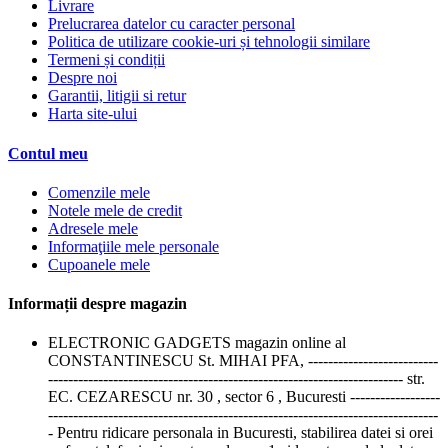
Livrare
Prelucrarea datelor cu caracter personal
Politica de utilizare cookie-uri și tehnologii similare
Termeni și condiții
Despre noi
Garantii, litigii si retur
Harta site-ului
Contul meu
Comenzile mele
Notele mele de credit
Adresele mele
Informaţiile mele personale
Cupoanele mele
Informații despre magazin
ELECTRONIC GADGETS magazin online al
CONSTANTINESCU St. MIHAI PFA, --------------------------
----------------------------------------------------------------------- str.
EC. CEZARESCU nr. 30 , sector 6 , Bucuresti ------------------
------------------------------------------------------------------------------
- Pentru ridicare personala in Bucuresti, stabilirea datei si orei