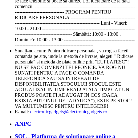
se face telefonic si poate sa dureze 1 zi lucratoare de la data
comenzii. -----------------------------------------------------------------
-------------------------------- PROGRAM PENTRU
RIDICARE PERSONALA ------------------------------------------
------------------------------------------------------- Luni - Vineri:
10:00 - 21:00 ------------------------------------------------------------
------------------------------------- Sâmbătă: 10:00 - 13:00 ,
Duminică: 10:00 - 13:00 ----------------------------------------------
---------------------------------------------------
Sunați-ne acum:
Pentru ridicare personala , va rog sa faceti
comanda pe site, unde la metoda de livrare, alegeti " Ridicare
personala" si metoda de plata online prin "EUPLATESC"!
NU SE FAC COMENZI TELEFONICE. VA ROG NU
SUNATI PENTRU A FACE O COMANDA
TELEFONICA SAU SA INTREBATI DE
DISPONIBILITATEA STOCULUI! STOCUL ESTE
ACTUALIZAT IN TIMP REAL! ATATA TIMP CAT UN
PRODUS POATE FI ADAUGAT IN COS (DACA
EXISTA BUTONUL DE "ADAUGA"), ESTE PE STOC!
VA MULTUMESC PENTRU INTELEGERE!
E-mail:
electronicgadgets@electronicgadgets.ro
ANPC
SOL - Platforma de solutionare online a