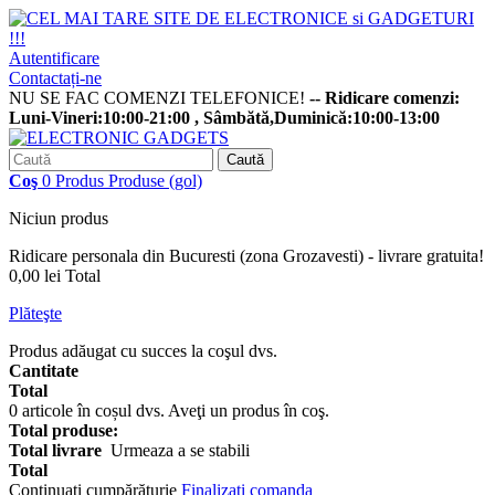
Autentificare
Contactați-ne
NU SE FAC COMENZI TELEFONICE!
-- Ridicare comenzi:
Luni-Vineri:10:00-21:00 , Sâmbătă,Duminică:10:00-13:00
Caută
Coş
0
Produs
Produse
(gol)
Niciun produs
Ridicare personala din Bucuresti (zona Grozavesti) - livrare gratuita!
0,00 lei
Total
Plăteşte
Produs adăugat cu succes la coşul dvs.
Cantitate
Total
0
articole în coșul dvs.
Aveţi un produs în coş.
Total produse:
Total livrare
Urmeaza a se stabili
Total
Continuaţi cumpărăturie
Finalizați comanda