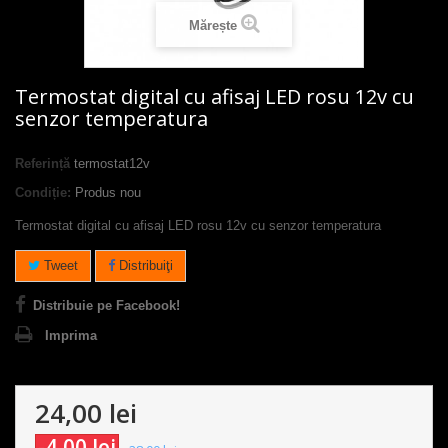
Mărește
Termostat digital cu afisaj LED rosu 12v cu
senzor temperatura
Referință
termostat12v
Condiție:
Produs nou
Termostat digital cu afisaj LED rosu 12v cu senzor temperatura
Tweet
Distribuiţi
Distribuie pe Facebook!
Imprima
24,00 lei
-4,00 lei