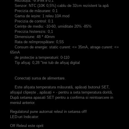
Rezoluția: -9.9-99.9 0,1
Senzor
: NTC (10K 0,5%) cablu de 32cm rezistent la apă
Precizia de măsurare: 0.1
Gama de ieșire: 1 releu 10A mod
Precizia de control: 0.1
Cerințe de mediu: -10-60, umiditate 20% -85%
Precizia histerezis: 0,1
Dimensiune: 48 * 40mm
Rata de reîmprospătare: 0,5S
Consum de energie: static curent: <= 35mA, atrage curent: <=
65mA
de protecție a temperaturii: 0-110
Tip afișaj: 0,28 "trei tub de afișaj digital
Conectați sursa de alimentare.
Este afișata temperatura măsurată, apăsați butonul SET,
afișajul clipește , apăsați + - pentru a seta temperatura dorită,
După setarea apasati SET pentru a confirma si reintoarcere in
meniul anterior.
Regulatorul pune automat releul in setarea off!
LED-uri Indicator:
Off Releul este oprit