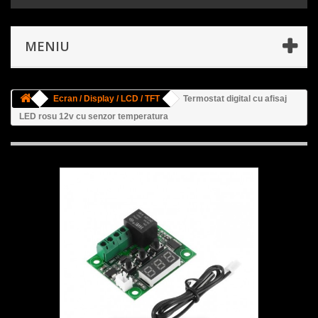
MENIU
Ecran / Display / LCD / TFT
Termostat digital cu afisaj
LED rosu 12v cu senzor temperatura