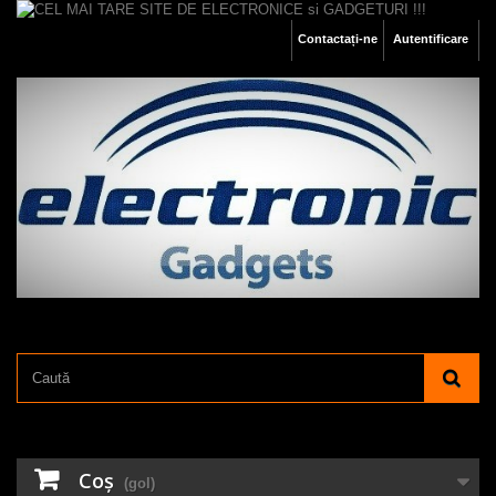
Contactați-ne
Autentificare
Coş
(gol)