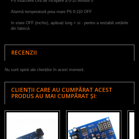
P5 întârziere Ora de începere a 0-10 Minute 0
Alarmă temperatură prea mare P6 0-110 OFF
In stare OFF (inchis), apăsați lung + si - pentru a restabili setările
din fabrică
RECENZII
Nu sunt opinii ale clienților în acest moment.
CLIENȚII CARE AU CUMPĂRAT ACEST
PRODUS AU MAI CUMPĂRAT ȘI: