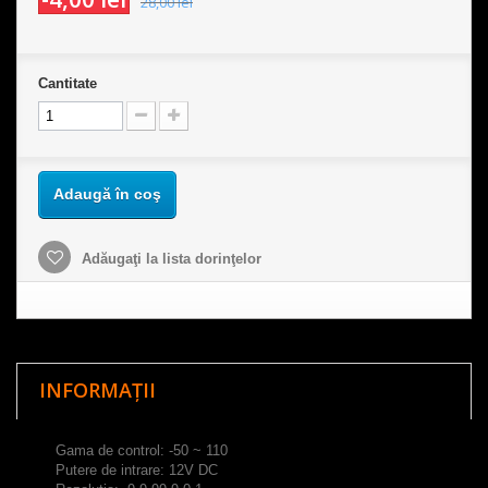
28,00 lei
Cantitate
Adaugă în coş
Adăugaţi la lista dorinţelor
INFORMAȚII
Gama de control: -50 ~ 110
Putere de intrare: 12V DC