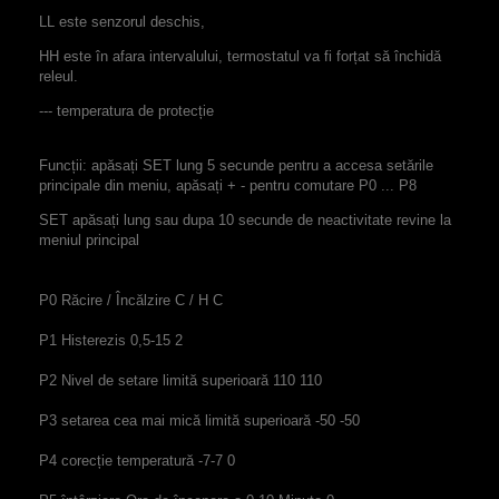
LL este senzorul deschis,
HH este în afara intervalului, termostatul va fi forțat să închidă
releul.
--- temperatura de protecție
Funcții: apăsați SET lung 5 secunde pentru a accesa setările
principale din meniu, apăsați + - pentru comutare P0 ... P8
SET apăsați lung sau dupa 10 secunde de neactivitate revine la
meniul principal
P0 Răcire / Încălzire C / H C
P1 Histerezis 0,5-15 2
P2 Nivel de setare limită superioară 110 110
P3 setarea cea mai mică limită superioară -50 -50
P4 corecție temperatură -7-7 0