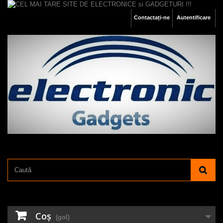
Contactați-ne
Autentificare
Coş
(gol)