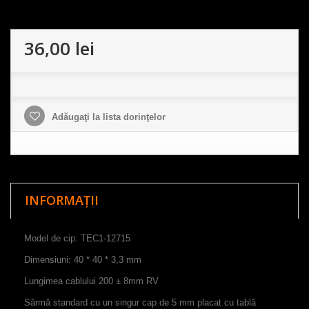
36,00 lei
Adăugaţi la lista dorinţelor
INFORMAȚII
Model de cip: TEC1-12715
Dimensiuni: 40 * 40 * 3,3 mm
Lungimea cablului 200 ± 8mm RV
Sârmă standard cu un singur cap de 5 mm placat cu tablă