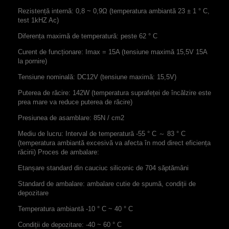
Rezistență internă: 0,8 ~ 0,9Ω (temperatura ambiantă 23 ± 1 ° C,
test 1kHZ Ac)
Diferența maximă de temperatură: peste 62 ° C
Curent de funcționare: Imax = 15A (tensiune maximă 15,5V 15A
la pornire)
Tensiune nominală: DC12V (tensiune maximă: 15,5V)
Puterea de răcire: 142W (temperatura suprafeței de încălzire este
prea mare va reduce puterea de răcire)
Presiunea de asamblare: 85N / cm2
Mediu de lucru: Interval de temperatură -55 ° C ～ 83 ° C
(temperatura ambiantă excesivă va afecta în mod direct eficiența
răcirii)
Proces de ambalare:
Etanșare standard din cauciuc siliconic de 704 săptămâni
Standard de ambalare: ambalare cutie de spumă, condiții de
depozitare
Temperatura ambiantă -10 ° C ~ 40 ° C
Condiții de depozitare: -40 ~ 60 ° C