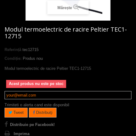
Mărește
Modul termoelectric de racire Peltier TEC1-
12715
Referință
tec12715
Condiție:
Produs nou
Modul termoelectric de racire Peltier TEC1-12715
Acest produs nu este pe stoc
Trimiteti o alerta cand este disponibil
Tweet
Distribuiţi
Distribuie pe Facebook!
Imprima