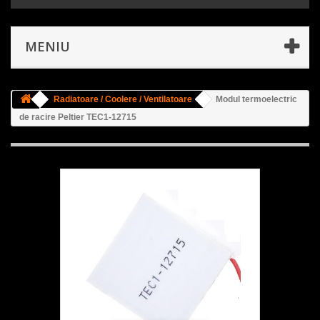
MENIU
Radiatoare / Coolere / Ventilatoare
Modul termoelectric
de racire Peltier TEC1-12715