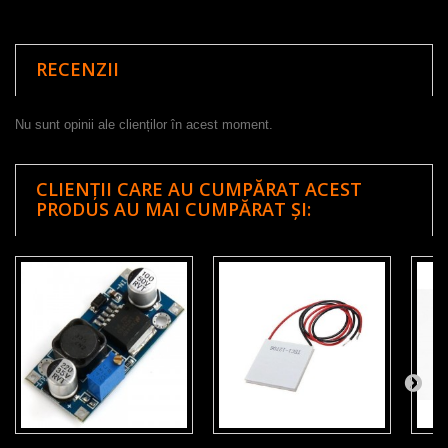
RECENZII
Nu sunt opinii ale clienților în acest moment.
CLIENȚII CARE AU CUMPĂRAT ACEST
PRODUS AU MAI CUMPĂRAT ȘI: