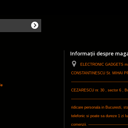
Informații despre mag
ELECTRONIC GADGETS maga
CONSTANTINESCU St. MIHAI PFA, ------
-----------------------------------------------
le
CEZARESCU nr. 30 , sector 6 , Bucures
-----------------------------------------------
ridicare personala in Bucuresti, sta
telefonic si poate sa dureze 1 zi l
comenzii. ------------------------------------