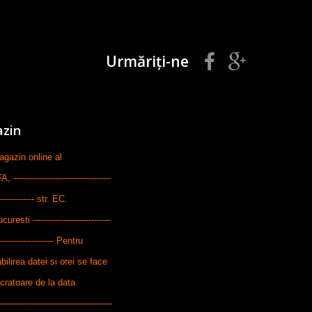
Urmăriți-ne
azin
zin online al
-----------------------------
--------------- str. EC.
ti ----------------------------
---------------------- Pentru
bilirea datei si orei se face
ucratoare de la data
---------------------------------------