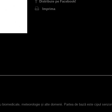
Distribuie pe Facebook!
Imprima
tru biomedicale, meteorologie și alte domenii. Partea de bază este cipul senz