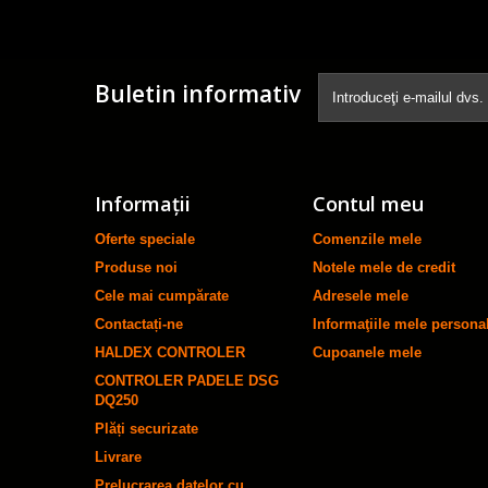
Buletin informativ
Informaţii
Contul meu
Oferte speciale
Comenzile mele
Produse noi
Notele mele de credit
Cele mai cumpărate
Adresele mele
Contactați-ne
Informaţiile mele persona
HALDEX CONTROLER
Cupoanele mele
CONTROLER PADELE DSG
DQ250
Plăți securizate
Livrare
Prelucrarea datelor cu