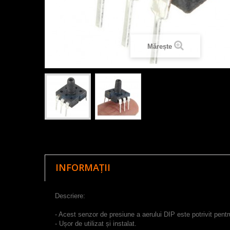
Mărește
INFORMAȚII
Descriere:
- Acest senzor de presiune a aerului DIP este potrivit pen
- Ușor de utilizat și instalat.