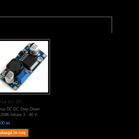
rsa DC-DC...
rsa DC-DC Step Down
2596 Intrare 3 - 40 V...
00 lei
daugă în coş