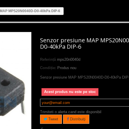
e MAP MPS20N0040D-D0-40kPa DIP-6
Senzor presiune MAP MPS20N00
D0-40kPa DIP-6
Referință
mps20n0040d
Condiție:
Produs nou
Senzor presiune MAP MPS20N0040D-D0-40kPa DIP
Acest produs nu este pe stoc
Trimiteti o alerta cand este disponibil
Tweet
Distribuiţi