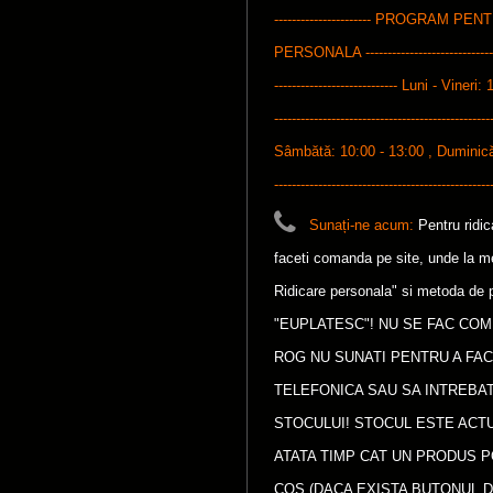
---------------------- PROGRAM P
PERSONALA ---------------------------------
---------------------------- Luni - Vineri: 
-------------------------------------------------
Sâmbătă: 10:00 - 13:00 , Duminică: 1
-------------------------------------------------
Sunați-ne acum:
Pentru ridi
faceti comanda pe site, unde la met
Ridicare personala" si metoda de p
"EUPLATESC"! NU SE FAC COM
ROG NU SUNATI PENTRU A FA
TELEFONICA SAU SA INTREBAT
STOCULUI! STOCUL ESTE ACTU
ATATA TIMP CAT UN PRODUS P
COS (DACA EXISTA BUTONUL D