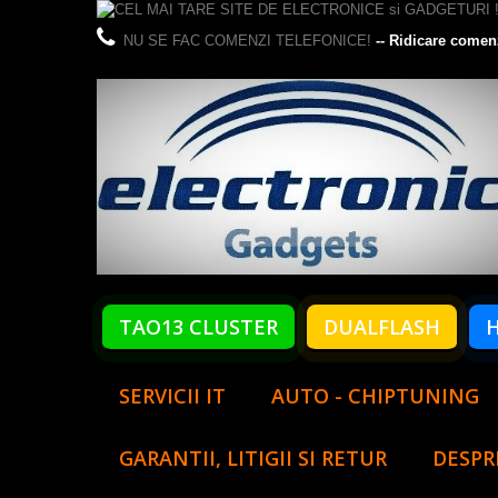
NU SE FAC COMENZI TELEFONICE!
-- Ridicare comen
TAO13 CLUSTER
DUALFLASH
SERVICII IT
AUTO - CHIPTUNING
GARANTII, LITIGII SI RETUR
DESPR