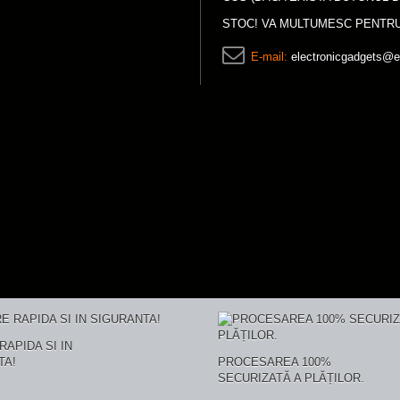
STOC! VA MULTUMESC PENTRU
E-mail:
electronicgadgets@e
RAPIDA SI IN
TA!
PROCESAREA 100%
SECURIZATĂ A PLĂȚILOR.