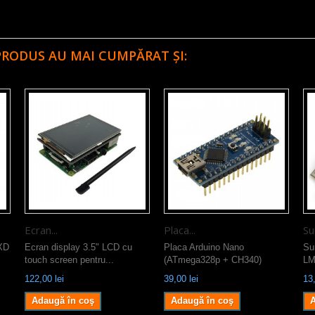
PRODUS AU MAI CUMPĂRAT ȘI:
Ecran...
Placa...
Su
 XD
Ecran display 3.5" LCD cu
Placa Arduino Nano
Su
touch screen pentru...
(ATmega328p + CH340)
LM
122,00 lei
39,00 lei
13,
Adaugă în coş
Adaugă în coş
A