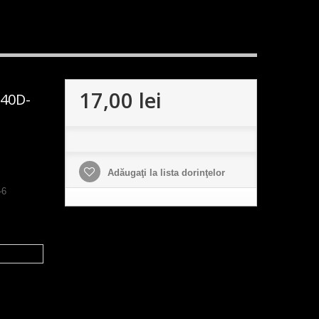
17,00 lei
40D-
Adăugaţi la lista dorinţelor
-6