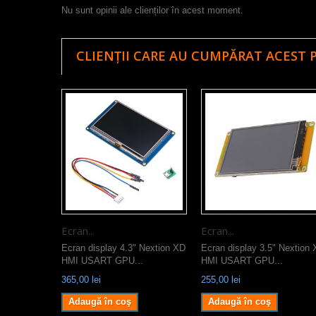
Nu sunt opinii ale clienților în acest moment.
CLIENȚII CARE AU CUMPĂRAT ACEST 
Ecran...
Ecran...
Ecran display 4.3" Nextion XD
Ecran display 3.5" Nextion
HMI USART GPU...
HMI USART GPU...
365,00 lei
255,00 lei
Adaugă în coş
Adaugă în coş