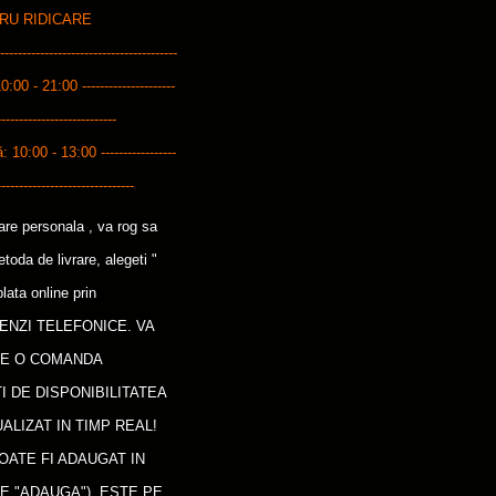
ENTRU RIDICARE
------------------------------------
10:00 - 21:00 ---------------------
---------------------------
0:00 - 13:00 -----------------
-------------------------------
care personala , va rog sa
oda de livrare, alegeti "
lata online prin
ENZI TELEFONICE. VA
CE O COMANDA
I DE DISPONIBILITATEA
ALIZAT IN TIMP REAL!
OATE FI ADAUGAT IN
E "ADAUGA"), ESTE PE