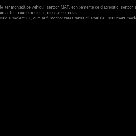
de aer montată pe vehicul, senzori MAP, echipamente de diagnostic, senzori 
um ar fi manometru digital, monitor de mediu.
ic a pacientului, cum ar fi monitorizarea tensiunii arteriale, instrument medic