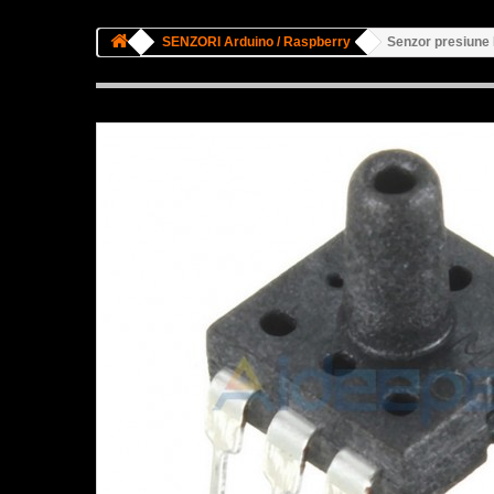
SENZORI Arduino / Raspberry
Senzor presiun