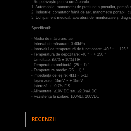
- Se potrivește pentru următoarele:
1. Automobile: manometru de presiune a pneurilor, pompă 
2. Industrie: comutator frână de aer, manometru portabil, c
3. Echipament medical: aparatură de monitorizare și diagnost
Specificații:
- Mediu de măsurare: aer
- Interval de măsurare: 0-40kPa
- Intervalul de temperatură de funcționare: -40 ° ~ + 125 °
- Temperatura de depozitare: -40 ° ~ + 150 °
- Umiditate: (50% ± 10%) HR
- Temperatura ambiantă: (25 ± 1) °
- Temperatura medie: (25 ± 1) °
- impedanță de ieșire: 4kΩ ~ 6kΩ
- Ieșire zero: -15mV ~ + 15mV
- Istereză: + -0,7% F.S.
- Alimentare: ≤10V DC sau ≤2.0mA DC
- Rezistența la izolare: 100MΩ, 100VDC
RECENZII