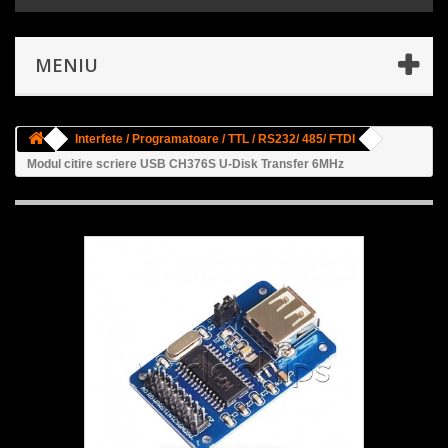
MENIU
Interfete / Programatoare / TTL / RS232/ 485/ FTDI
Modul citire scriere USB CH376S U-Disk Transfer 6MHz