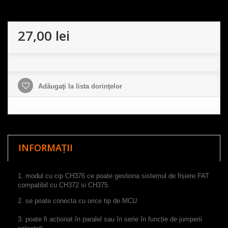
27,00 lei
Adăugaţi la lista dorinţelor
INFORMAȚII
1
.
modul cu cip
CH376
ce poate gestiona
sistemul
de fișiere
FAT
compatibil
cu
CH372
si
CH375
.
2.
se poate conecta cu orice tip de
MCU
.
3
.
poate fi acționat
în paralel sau
în serie
în funcție de
j
umper
ii