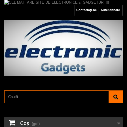
Contactați-ne
Autentificare
Coş
(gol)