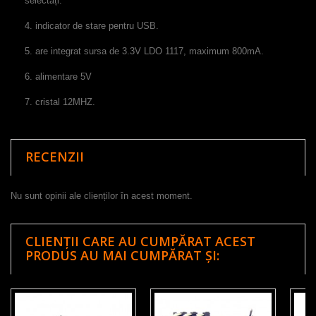
selectați
.
4
.
indicator de stare
pentru USB
.
5
.
are integrat sursa de
3.3V
LDO
1117
,
maximum
800mA
.
6.
alimentare
5
V
7.
cristal
12
MHZ
.
RECENZII
Nu sunt opinii ale clienților în acest moment.
CLIENȚII CARE AU CUMPĂRAT ACEST
PRODUS AU MAI CUMPĂRAT ȘI: