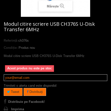
Mărește
Modul citire scriere USB CH376S U-Disk
Transfer 6MHz
Referință
ch376s
Condiție:
Produs nou
Modul citire scriere USB CH376S U-Disk Transfer 6MHz
Acest produs nu este pe stoc
Trimiteti o alerta cand este disponibil
Tweet
Distribuiţi
Distribuie pe Facebook!
Imprima