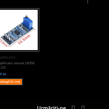
plificator...
plificator semnal LM358
-12V
0 lei
daugă în coş
Urmăriți-ne