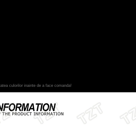
litatea culorilor inainte de a face comanda!