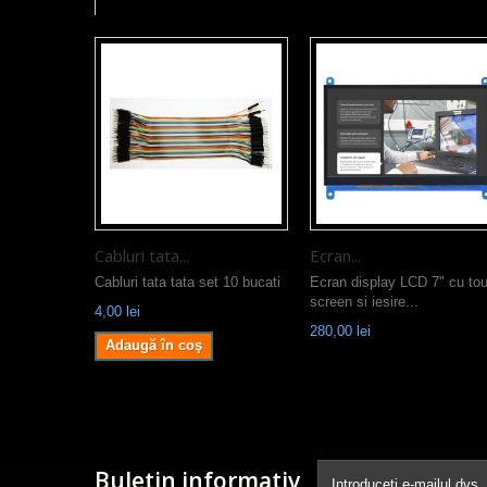
Cabluri tata...
Ecran...
Cabluri tata tata set 10 bucati
Ecran display LCD 7" cu to
screen si iesire...
4,00 lei
280,00 lei
Adaugă în coş
Buletin informativ