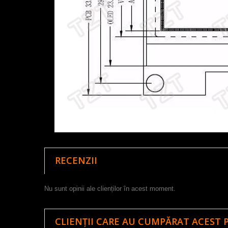
RECENZII
Nu sunt opinii ale clienților în acest moment.
CLIENȚII CARE AU CUMPĂRAT ACEST 