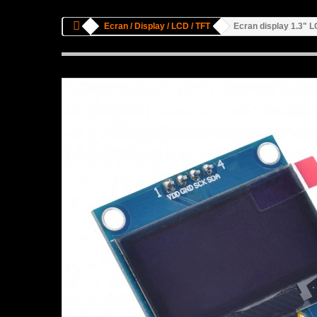
Ecran / Display / LCD / TFT
Ecran display 1.3" 