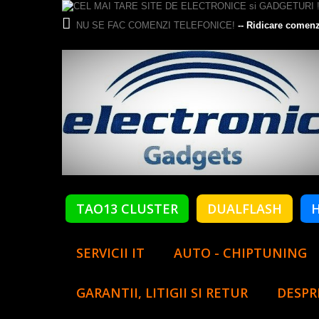
NU SE FAC COMENZI TELEFONICE!
-- Ridicare comenz
TAO13 CLUSTER
DUALFLASH
SERVICII IT
AUTO - CHIPTUNING
GARANTII, LITIGII SI RETUR
DESPR