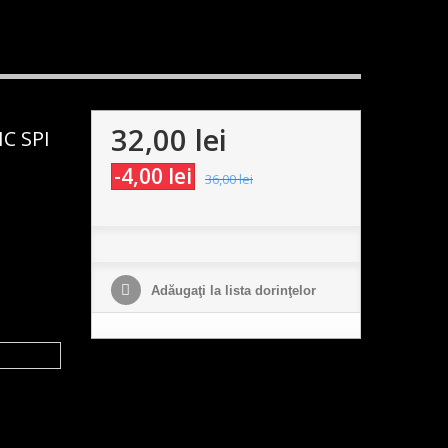
32,00 lei
IC SPI
-4,00 lei
36,00 lei
Adăugaţi la lista dorinţelor