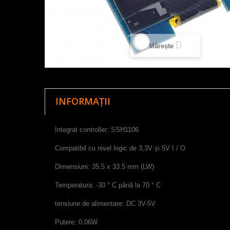
Mărește
INFORMAȚII
Integrat controller
:
SSH1106
Compatibil cu
nivel logic
de
3,3V
și
5V
I
/
O
Dimensiuni:
35
.5
x
33
.5
mm
(
LW
)
Temperatura
:
-30
°
C până la 70
°
C
tensiune
de alimentare
:
DC
3V
-
5V
Putere:
0.06W