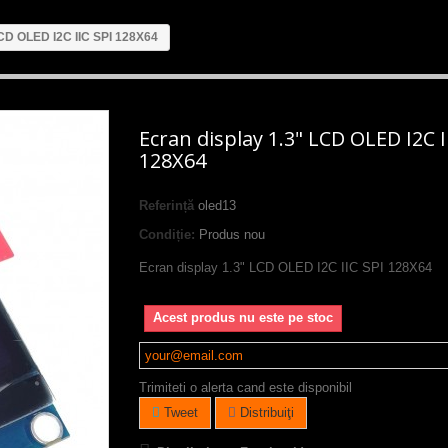
LCD OLED I2C IIC SPI 128X64
Ecran display 1.3" LCD OLED I2C I
128X64
Referință
oled13
Condiție:
Produs nou
Ecran display 1.3" LCD OLED I2C IIC SPI 128X64
Acest produs nu este pe stoc
Trimiteti o alerta cand este disponibil
Tweet
Distribuiţi