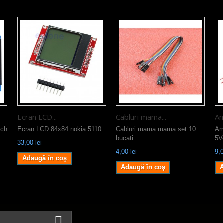
Ecran LCD...
Cabluri mama...
Am
uch
Ecran LCD 84x84 nokia 5110
Cabluri mama mama set 10
Am
bucati
5V
33,00 lei
4,00 lei
9,0
Adaugă în coş
Adaugă în coş
A