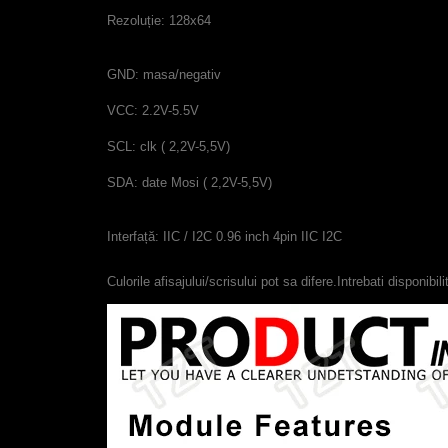
Rezoluție:
128x64
GND
:
masa/negativ
VCC
:
2.2V
-
5.5V
SCL
:
clk
(
2,2V
-
5,5V
)
SDA
:
date
Mosi
(
2,2V
-
5,5V
)
Interfață
:
IIC
/
I2C
0.96
inch
4pin
IIC
I2C
Culorile afisajului/scrisului pot sa difere.Intrebati disponibi