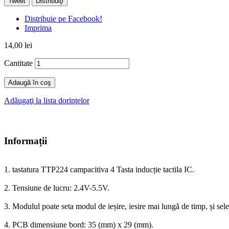
Tweet
Distribuiţi
Distribuie pe Facebook!
Imprima
14,00 lei
Cantitate
Adaugă în coş
Adăugaţi la lista dorinţelor
Informații
1. tastatura
TTP224
campacitiva
4
Tasta
inducție
tactila
IC
.
2
.
Tensiune de lucru
:
2.4V
-
5.5V
.
3.
Modulul
poate
seta
modul de ieșire
,
ies
ire
mai lungă de timp
,
și sel
4.
PCB
dimensiune
bord
:
35
(
mm
) x
29
(
mm
)
.