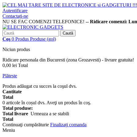
Autentificare
Contactați-ne
NU SE FAC COMENZI TELEFONICE!
-- Ridicare comenzi: Lu
Caută
Coş
0
Produs
Produse
(gol)
Niciun produs
Ridicare personala din Bucuresti (zona Grozavesti) - livrare gratuita!
0,00 lei
Total
Plăteşte
Produs adăugat cu succes la coşul dvs.
Cantitate
Total
0
articole în coșul dvs.
Aveţi un produs în coş.
Total produse:
Total livrare
Urmeaza a se stabili
Total
Continuaţi cumpărăturie
Finalizați comanda
Meniu