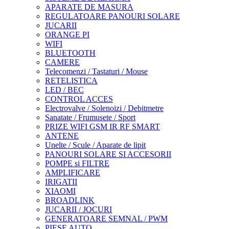
APARATE DE MASURA
REGULATOARE PANOURI SOLARE
JUCARII
ORANGE PI
WIFI
BLUETOOTH
CAMERE
Telecomenzi / Tastaturi / Mouse
RETELISTICA
LED / BEC
CONTROL ACCES
Electrovalve / Solenoizi / Debitmetre
Sanatate / Frumusete / Sport
PRIZE WIFI GSM IR RF SMART
ANTENE
Unelte / Scule / Aparate de lipit
PANOURI SOLARE SI ACCESORII
POMPE si FILTRE
AMPLIFICARE
IRIGATII
XIAOMI
BROADLINK
JUCARII / JOCURI
GENERATOARE SEMNAL / PWM
PIESE AUTO