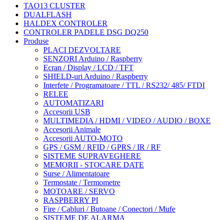
TAO13 CLUSTER
DUALFLASH
HALDEX CONTROLER
CONTROLER PADELE DSG DQ250
Produse
PLACI DEZVOLTARE
SENZORI Arduino / Raspberry
Ecran / Display / LCD / TFT
SHIELD-uri Arduino / Raspberry
Interfete / Programatoare / TTL / RS232/ 485/ FTDI
RELEE
AUTOMATIZARI
Accesorii USB
MULTIMEDIA / HDMI / VIDEO / AUDIO / BOXE
Accesorii Animale
Accesorii AUTO-MOTO
GPS / GSM / RFID / GPRS / IR / RF
SISTEME SUPRAVEGHERE
MEMORII - STOCARE DATE
Surse / Alimentatoare
Termostate / Termometre
MOTOARE / SERVO
RASPBERRY PI
Fire / Cabluri / Butoane / Conectori / Mufe
SISTEME DE ALARMA