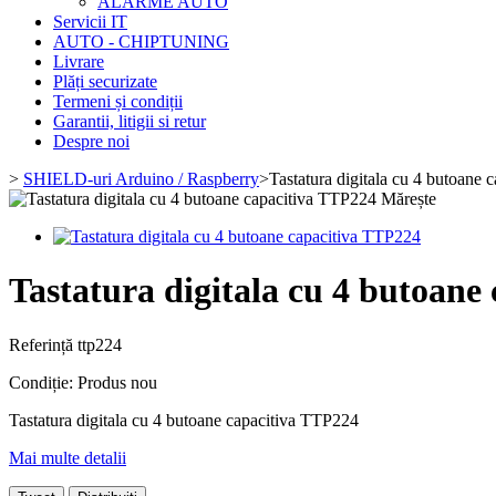
ALARME AUTO
Servicii IT
AUTO - CHIPTUNING
Livrare
Plăți securizate
Termeni și condiții
Garantii, litigii si retur
Despre noi
>
SHIELD-uri Arduino / Raspberry
>
Tastatura digitala cu 4 butoane
Mărește
Tastatura digitala cu 4 butoane
Referință
ttp224
Condiție:
Produs nou
Tastatura digitala cu 4 butoane capacitiva TTP224
Mai multe detalii