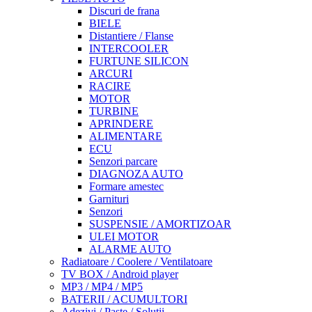
Discuri de frana
BIELE
Distantiere / Flanse
INTERCOOLER
FURTUNE SILICON
ARCURI
RACIRE
MOTOR
TURBINE
APRINDERE
ALIMENTARE
ECU
Senzori parcare
DIAGNOZA AUTO
Formare amestec
Garnituri
Senzori
SUSPENSIE / AMORTIZOAR
ULEI MOTOR
ALARME AUTO
Radiatoare / Coolere / Ventilatoare
TV BOX / Android player
MP3 / MP4 / MP5
BATERII / ACUMULTORI
Adezivi / Paste / Solutii