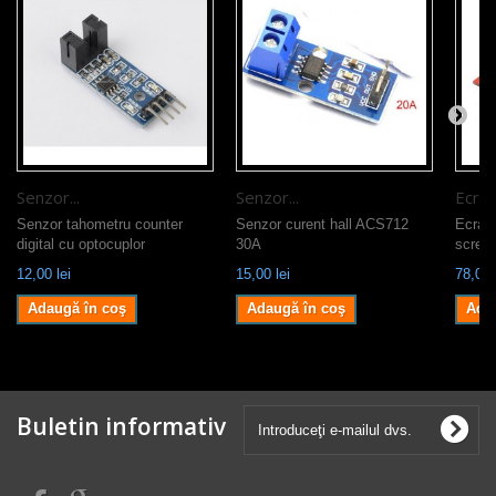
Senzor...
Senzor...
Ecran
Senzor tahometru counter
Senzor curent hall ACS712
Ecran
digital cu optocuplor
30A
screen
12,00 lei
15,00 lei
78,00 
Adaugă în coş
Adaugă în coş
Ada
Buletin informativ