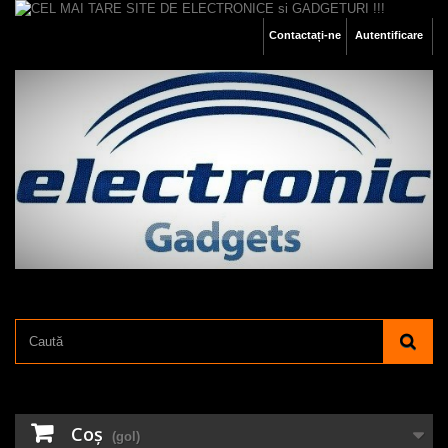
Contactați-ne
Autentificare
Coş
(gol)