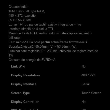
Caracteristici:
16M Flash, 2KByte RAM,
480 x 272 rezoluție
RGB 65K culori
Ecran TFT cu panou tactil rezistiv integrat cu 4 fire
Interfață simplă de 4 pini la TTL
Memorie flash 16 M pentru codul și datele aplicației pentru
utilizatori
Card micro-SD la bord pentru actualizarea firmware-ului
Suprafață vizuală: 95.04mm (L) × 53.86mm (W)
Luminozitate reglabilă: 0 ~ 230 nit, intervalul de reglare este de
1%
Consum de energie de 5V250mA
Link Wiki
No
Display Resolution
480 * 272
Display Interface
Serial
Screen Type
Touch Screen
Display Controller
No