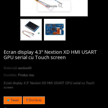
Mărește
Ecran display 4.3" Nextion XD HMI USART
GPU serial cu Touch screen
Referință
nextion43
Condiție:
Produs nou
Ecran display 4.3" Nextion XD HMI USART GPU serial cu Touch
screen
Tweet
Distribuiţi