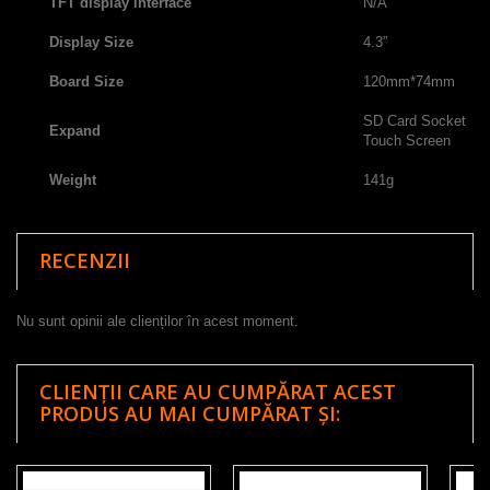
TFT display interface
N/A
Display Size
4.3”
Board Size
120mm*74mm
SD Card Socket
Expand
Touch Screen
Weight
141g
RECENZII
Nu sunt opinii ale clienților în acest moment.
CLIENȚII CARE AU CUMPĂRAT ACEST
PRODUS AU MAI CUMPĂRAT ȘI: