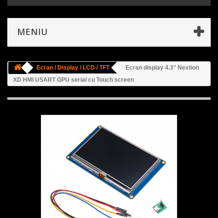
MENIU
Ecran / Display / LCD / TFT
Ecran display 4.3" Nextion
XD HMI USART GPU serial cu Touch screen