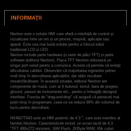
INFORMAȚII
Nextion este o soluție HMI care oferă o interfață de control și
vizualizare între un om și un proces, mașină, aplicație sau
aparat. Este cea mai bună soluție pentru a înlocui tubul
tradițional LCD și LED.
Nextion include parte hardware (o serie de plăci TFT) și parte
software (editorul Nextion). Placa TFT Nextion utilizează un
singur port serial pentru a comunica. Acesta vă permite să evitați
dificultatea cablării. Observăm că majoritatea inginerilor petrec
mult timp în dezvoltarea aplicațiilor, dar obțin rezultate
nesatisfăcătoare. În această situație, editorul Nextion are
componente de masă, cum ar fi butonul, textul, bara de progres,
glisorul, panoul de instrumente etc., pentru a îmbogăți designul
interfeței. Funcția de "drag-and-drop" vă asigură că petreceți mai
puțin timp în programare, ceea ce va reduce 99% din volumul de
lucru pentru dezvoltare.
NX4827T043 este un HMI puternic de 4.3 ", care este membru al
familiei Nextion. Caracteristicile includ: un ecran tactil de 4,3
"TFT 480x272 rezistent, 16M Flash, 2KByte RAM, 65k culori.