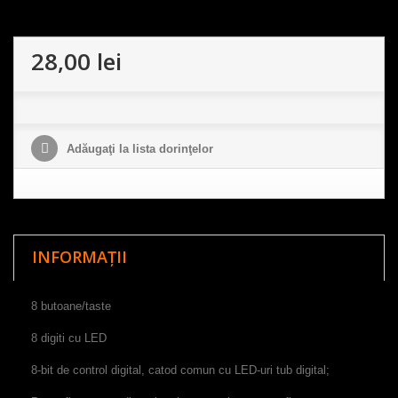
28,00 lei
Adăugaţi la lista dorinţelor
INFORMAȚII
8 butoane/taste
8 digiti cu LED
8-bit de control digital, catod comun cu LED-uri tub digital;