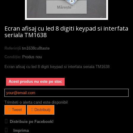
Mărește
Ecran afisaj cu led 8 digiti keypad si interfata
seriala TM1638
Referință
tm1638cu8taste
Condiție:
Produs nou
Ecran afisaj cu led 8 digiti keypad si interfata seriala TM1638
Acest produs nu este pe stoc
Trimiteti o alerta cand este disponibil
Tweet
Distribuiţi
Distribuie pe Facebook!
Imprima