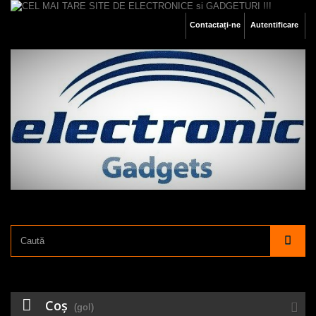
Contactați-ne
Autentificare
Coş
(gol)