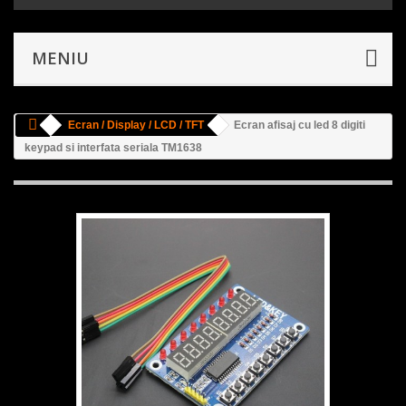
MENIU
Ecran / Display / LCD / TFT
Ecran afisaj cu led 8 digiti
keypad si interfata seriala TM1638