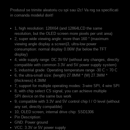
Produsul se trimite aleatoriu cu spi sau i2c! Va rog sa specificati
in comanda modelul dorit!
1, high resolution: 128X64 (and 12864LCD the same
resolution, but the OLED screen more pixels per unit area)
2, super wide viewing angle: more than 160 ° (maximum
viewing angle display a screen)3, ultra-low power
consumption: normal display 0.06W (far below the TFT
display)
4, wide supply range: DC 3V-5V (without any changes, directly
compatible with common 3.3V and 5V power supply system)
5, industrial grade: Operating temperature range -30 C ~ 70 C
6, the ultra-small size: (length) 27.8MM * (W) 27.3MM *
(thickness) 4.3MM
7, support for multiple operating modes: 3-wire SPI, 4 wire SPI
8, with chip select CS signal, you can achieve multiple
SPI device on the same bus work
9, compatible with 3.3V and 5V control chip I / O level (without
any set, directly compatible)
10, OLED screen, internal drive chip: SSD1306
Pin Description:
GND: Power ground
VCC: 3.3V or 5V power supply