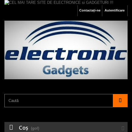
Contactați-ne
Autentificare
Coş
(gol)