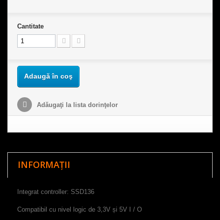
Cantitate
Adaugă în coş
Adăugaţi la lista dorinţelor
INFORMAȚII
Integrat controller
:
SSD136
Compatibil cu
nivel logic
de
3,3V
și
5V
I
/
O