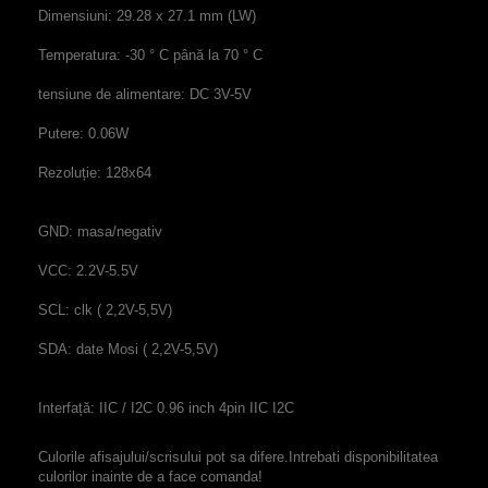
Dimensiuni:
29.28
x
27.1
mm
(
LW
)
Temperatura
:
-30
°
C până la 70
°
C
tensiune
de alimentare
:
DC
3V
-
5V
Putere:
0.06W
Rezoluție:
128x64
GND
:
masa/negativ
VCC
:
2.2V
-
5.5V
SCL
:
clk
(
2,2V
-
5,5V
)
SDA
:
date
Mosi
(
2,2V
-
5,5V
)
Interfață
:
IIC
/
I2C
0.96
inch
4pin
IIC
I2C
Culorile afisajului/scrisului pot sa difere.Intrebati disponibilitatea
culorilor inainte de a face comanda!