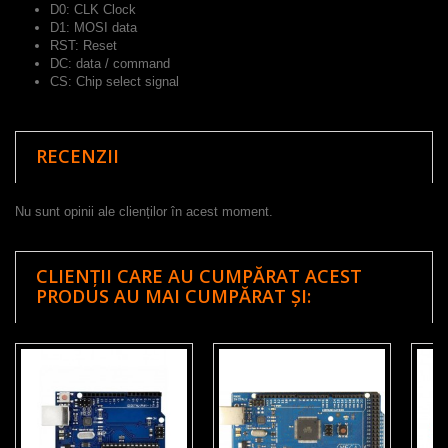
D0: CLK Clock
D1: MOSI data
RST: Reset
DC: data / command
CS: Chip select signal
RECENZII
Nu sunt opinii ale clienților în acest moment.
CLIENȚII CARE AU CUMPĂRAT ACEST
PRODUS AU MAI CUMPĂRAT ȘI: