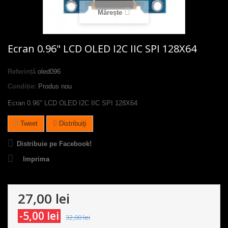
Mărește
Ecran 0.96" LCD OLED I2C IIC SPI 128X64
Referință
oled096
Condiție:
Produs nou
Ecran 0.96" LCD OLED I2C IIC SPI 128X64
Tweet
Distribuiţi
Distribuie pe Facebook!
Imprima
27,00 lei
-5,00 lei
32,00 lei