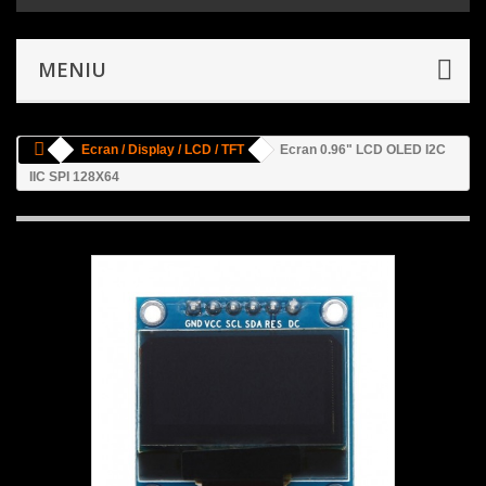
MENIU
Ecran / Display / LCD / TFT
Ecran 0.96" LCD OLED I2C
IIC SPI 128X64