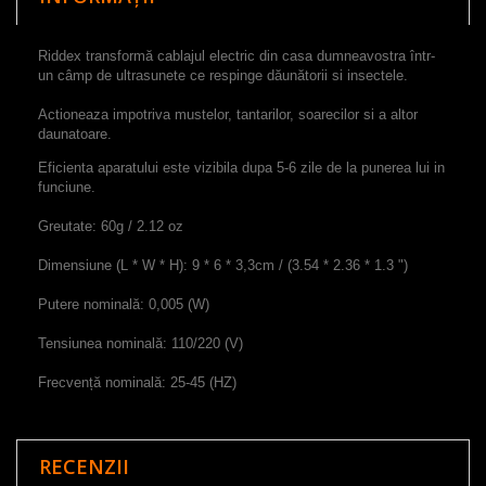
Riddex
t
ransformă
cablajul electric din
casa dumneavostra
într-
un câmp de ultrasunete
ce respinge
dăunătorii si insectele.
Actioneaza impotriva mustelor, tantarilor, soarecilor si a altor
daunatoare.
Eficienta aparatului este vizibila dupa 5-6 zile de la punerea lui in
funciune.
Greutate
:
60g
/
2.12 oz
Dimensiune
(
L
*
W
*
H
)
:
9
*
6
*
3,3cm
/
(
3.54
*
2.36
*
1.3
"
)
Putere nominală:
0,005
(
W
)
Tensiunea
nominală
:
110/220
(
V
)
Frecvență nominală
:
25-45
(
HZ
)
RECENZII