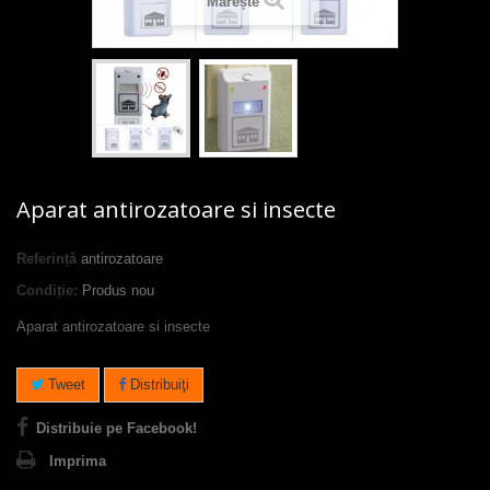
Mărește
Aparat antirozatoare si insecte
Referință
antirozatoare
Condiție:
Produs nou
Aparat antirozatoare si insecte
Tweet
Distribuiţi
Distribuie pe Facebook!
Imprima