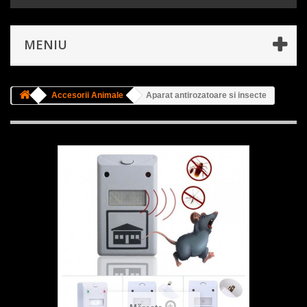
MENIU
Accesorii Animale
Aparat antirozatoare si insecte