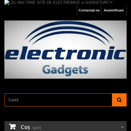
Contactați-ne
Autentificare
Coş
(gol)