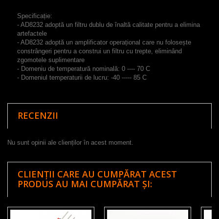
Specificație:
- AD8232 adoptă un filtru dublu de înaltă calitate pentru a elimina
artefactele
- AD8232 adoptă un amplificator operațional care nu folosește
constrângeri pentru a construi un filtru cu trepte, eliminând
zgomotele suplimentare
- Domeniu de temperatură nominală: 0 ---- 70 C
- Domeniul temperaturii de lucru: -40 ----- 85 C
RECENZII
Nu sunt opinii ale clienților în acest moment.
CLIENȚII CARE AU CUMPĂRAT ACEST
PRODUS AU MAI CUMPĂRAT ȘI: