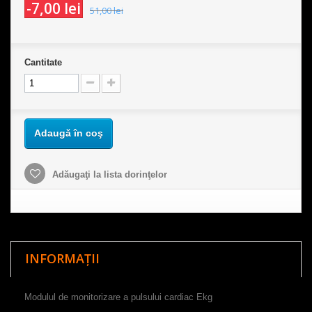
-7,00 lei
51,00 lei
Cantitate
Adaugă în coş
Adăugaţi la lista dorinţelor
INFORMAȚII
Modulul de monitorizare a pulsului cardiac Ekg