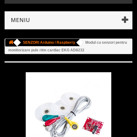
MENIU
SENZORI Arduino / Raspberry
Modul cu senzori pentru
monitorizare puls ritm cardiac EKG AD8232