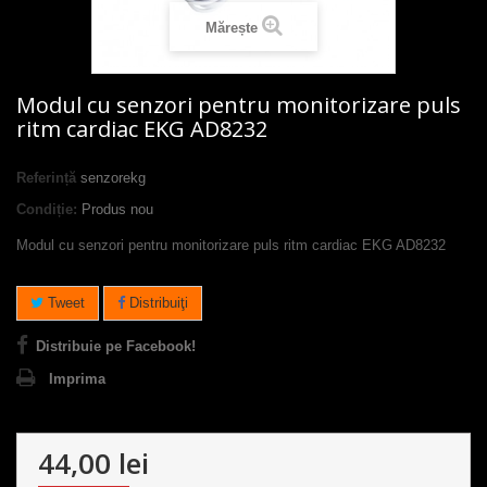
Mărește
Modul cu senzori pentru monitorizare puls
ritm cardiac EKG AD8232
Referință
senzorekg
Condiție:
Produs nou
Modul cu senzori pentru monitorizare puls ritm cardiac EKG AD8232
Tweet
Distribuiţi
Distribuie pe Facebook!
Imprima
44,00 lei