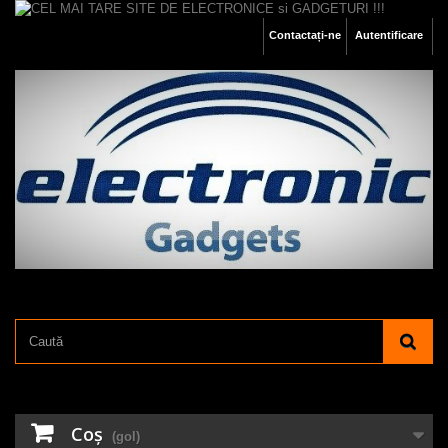
Contactați-ne
Autentificare
Coş
(gol)