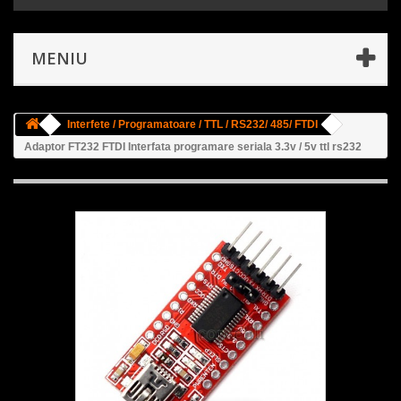
MENIU
Interfete / Programatoare / TTL / RS232/ 485/ FTDI
Adaptor FT232 FTDI Interfata programare seriala 3.3v / 5v ttl rs232