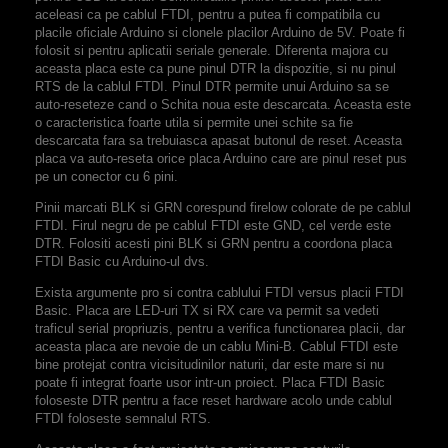
aceleasi ca pe cablul FTDI, pentru a putea fi compatibila cu
placile oficiale Arduino si clonele placilor Arduino de 5V. Poate fi
folosit si pentru aplicatii seriale generale. Diferenta majora cu
aceasta placa este ca pune pinul DTR la dispozitie, si nu pinul
RTS de la cablul FTDI. Pinul DTR permite unui Arduino sa se
auto-reseteze cand o Schita noua este descarcata. Aceasta este
o caracteristica foarte utila si permite unei schite sa fie
descarcata fara sa trebuiasca apasat butonul de reset. Aceasta
placa va auto-reseta orice placa Arduino care are pinul reset pus
pe un conector cu 6 pini.
Pinii marcati BLK si GRN corespund firelow colorate de pe cablul
FTDI. Firul negru de pe cablul FTDI este GND, cel verde este
DTR. Folositi acesti pini BLK si GRN pentru a coordona placa
FTDI Basic cu Arduino-ul dvs.
Exista argumente pro si contra cablului FTDI versus placii FTDI
Basic. Placa are LED-uri TX si RX care va permit sa vedeti
traficul serial propriuzis, pentru a verifica functionarea placii, dar
aceasta placa are nevoie de un cablu Mini-B. Cablul FTDI este
bine protejat contra vicisitudinilor naturii, dar este mare si nu
poate fi integrat foarte usor intr-un proiect. Placa FTDI Basic
foloseste DTR pentru a face reset hardware acolo unde cablul
FTDI foloseste semnalul RTS.