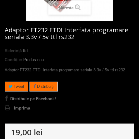
Mărește
Adaptor FT232 FTDI Interfata programare
seriala 3.3v / 5v ttl rs232
Referință
ftdi
Condiție:
Produs nou
Adaptor FT232 FTDI Interfata programare seriala 3.3v / 5v ttl rs232
Tweet
Distribuiţi
Distribuie pe Facebook!
Imprima
19,00 lei