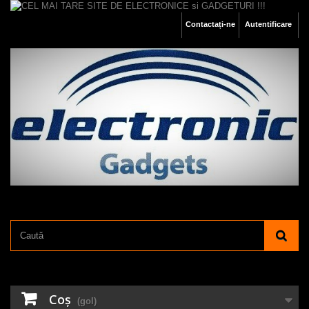
Contactați-ne
Autentificare
Coş
(gol)