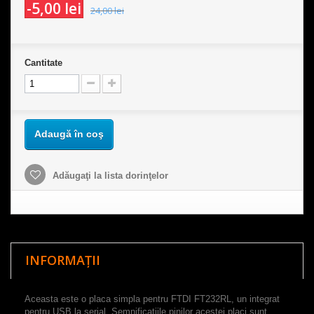
-5,00 lei
24,00 lei
Cantitate
Adaugă în coş
Adăugaţi la lista dorinţelor
INFORMAȚII
Aceasta este o placa simpla pentru FTDI FT232RL, un integrat
pentru USB la serial. Semnificatiile pinilor acestei placi sunt