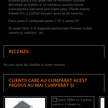
Aceasta placa a fost proiectata sa micsoreze costurile
dezvoltarii pe Arduino si sa mareasca usurinta folosirii
(caracteristica auto-reset este foarte tare!). Placile noastre
Arduino Pro si LilyPad folosesc acest tip de conector.
Placa poate fi configurata pentru 3.3V si pentru 5V .
Se poate folosi si la diagnosticare/rescriere firmware routere,
camere ip, switchuri , etc.
RECENZII
Nu sunt opinii ale clienților în acest moment.
CLIENȚII CARE AU CUMPĂRAT ACEST
PRODUS AU MAI CUMPĂRAT ȘI: