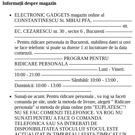
Informații despre magazin
ELECTRONIC GADGETS magazin online al
CONSTANTINESCU St. MIHAI PFA, --------------------------
----------------------------------------------------------------------- str.
EC. CEZARESCU nr. 30 , sector 6 , Bucuresti ------------------
------------------------------------------------------------------------------
- Pentru ridicare personala in Bucuresti, stabilirea datei si orei
se face telefonic si poate sa dureze 1 zi lucratoare de la data
comenzii. -----------------------------------------------------------------
-------------------------------- PROGRAM PENTRU
RIDICARE PERSONALA ------------------------------------------
------------------------------------------------------- Luni - Vineri:
10:00 - 21:00 ------------------------------------------------------------
------------------------------------- Sâmbătă: 10:00 - 13:00 ,
Duminică: 10:00 - 13:00 ----------------------------------------------
---------------------------------------------------
Sunați-ne acum:
Pentru ridicare personala , va rog sa faceti
comanda pe site, unde la metoda de livrare, alegeti " Ridicare
personala" si metoda de plata online prin "EUPLATESC"!
NU SE FAC COMENZI TELEFONICE. VA ROG NU
SUNATI PENTRU A FACE O COMANDA
TELEFONICA SAU SA INTREBATI DE
DISPONIBILITATEA STOCULUI! STOCUL ESTE
ACTUALIZAT IN TIMP REAL! ATATA TIMP CAT UN