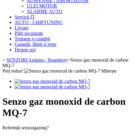
SUSPENSIE / AMORTIZOAR
ULEI MOTOR
ALARME AUTO
Servicii IT
AUTO - CHIPTUNING
Livrare
Plăți securizate
Termeni și condiții
Garantii, litigii si retur
Despre noi
>
SENZORI Arduino / Raspberry
>
Senzo gaz monoxid de carbon
MQ-7
Preț redus!
Mărește
Senzo gaz monoxid de carbon
MQ-7
Referință
senzorgazmq7