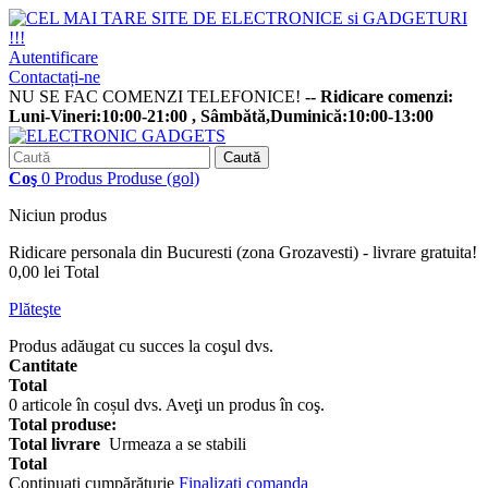
Autentificare
Contactați-ne
NU SE FAC COMENZI TELEFONICE!
-- Ridicare comenzi:
Luni-Vineri:10:00-21:00 , Sâmbătă,Duminică:10:00-13:00
Caută
Coş
0
Produs
Produse
(gol)
Niciun produs
Ridicare personala din Bucuresti (zona Grozavesti) - livrare gratuita!
0,00 lei
Total
Plăteşte
Produs adăugat cu succes la coşul dvs.
Cantitate
Total
0
articole în coșul dvs.
Aveţi un produs în coş.
Total produse:
Total livrare
Urmeaza a se stabili
Total
Continuaţi cumpărăturie
Finalizați comanda