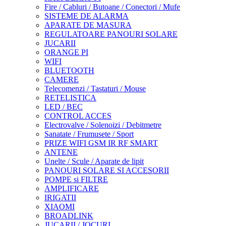
Fire / Cabluri / Butoane / Conectori / Mufe
SISTEME DE ALARMA
APARATE DE MASURA
REGULATOARE PANOURI SOLARE
JUCARII
ORANGE PI
WIFI
BLUETOOTH
CAMERE
Telecomenzi / Tastaturi / Mouse
RETELISTICA
LED / BEC
CONTROL ACCES
Electrovalve / Solenoizi / Debitmetre
Sanatate / Frumusete / Sport
PRIZE WIFI GSM IR RF SMART
ANTENE
Unelte / Scule / Aparate de lipit
PANOURI SOLARE SI ACCESORII
POMPE si FILTRE
AMPLIFICARE
IRIGATII
XIAOMI
BROADLINK
JUCARII / JOCURI