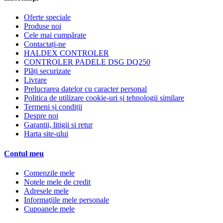
Oferte speciale
Produse noi
Cele mai cumpărate
Contactați-ne
HALDEX CONTROLER
CONTROLER PADELE DSG DQ250
Plăți securizate
Livrare
Prelucrarea datelor cu caracter personal
Politica de utilizare cookie-uri și tehnologii similare
Termeni și condiții
Despre noi
Garantii, litigii si retur
Harta site-ului
Contul meu
Comenzile mele
Notele mele de credit
Adresele mele
Informaţiile mele personale
Cupoanele mele