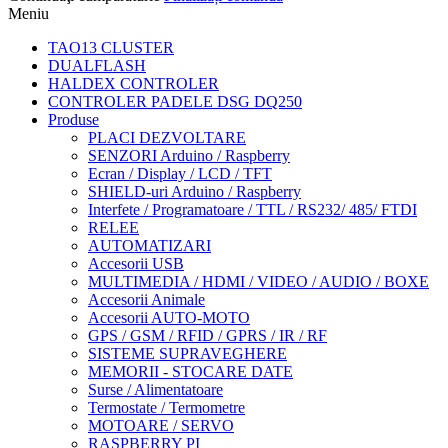
Meniu
TAO13 CLUSTER
DUALFLASH
HALDEX CONTROLER
CONTROLER PADELE DSG DQ250
Produse
PLACI DEZVOLTARE
SENZORI Arduino / Raspberry
Ecran / Display / LCD / TFT
SHIELD-uri Arduino / Raspberry
Interfete / Programatoare / TTL / RS232/ 485/ FTDI
RELEE
AUTOMATIZARI
Accesorii USB
MULTIMEDIA / HDMI / VIDEO / AUDIO / BOXE
Accesorii Animale
Accesorii AUTO-MOTO
GPS / GSM / RFID / GPRS / IR / RF
SISTEME SUPRAVEGHERE
MEMORII - STOCARE DATE
Surse / Alimentatoare
Termostate / Termometre
MOTOARE / SERVO
RASPBERRY PI