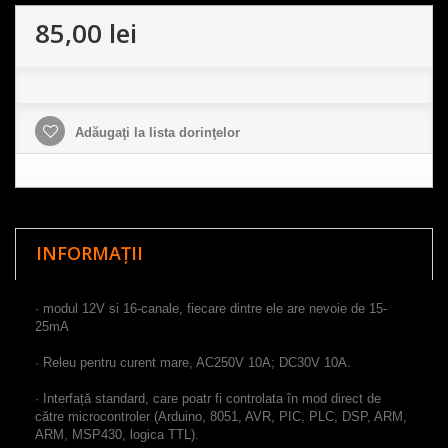
85,00 lei
Adăugaţi la lista dorinţelor
INFORMAȚII
·
modul
12V
si
16
-
canale
,
fiecare dintre ele
are nevoie de
15-
25mA
·
Releu
pentru
curent mare
,
AC250V
10A
;
DC30V
10A
.
·
Interfață standard
, care poatr
fi
controlata
în mod direct
de
către
microcontroler
(
Arduino
,
8051
,
AVR
,
PIC
,
PLC
,
DSP
,
ARM
,
ARM
,
MSP430
,
logica
TTL
)
.