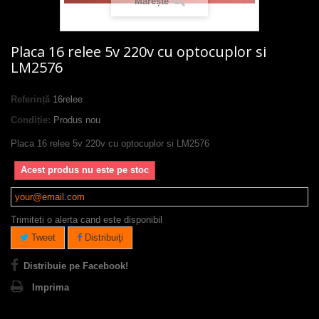
Mărește
Placa 16 relee 5v 220v cu optocuplor si
LM2576
Referință
16relee
Condiție:
Produs nou
Placa 16 relee 5v 220v cu optocuplor si LM2576
Acest produs nu este pe stoc
Trimiteti o alerta cand este disponibil
Tweet
Distribuiţi
Distribuie pe Facebook!
Imprima