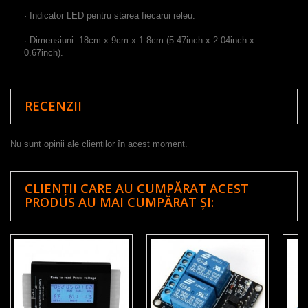
·
Indicator
LED
pentru
starea fiecarui
releu
.
·
Dimensiuni
:
18cm
x
9cm
x
1.8cm
(
5.47inch
x
2.04inch
x
0.67inch
)
.
RECENZII
Nu sunt opinii ale clienților în acest moment.
CLIENȚII CARE AU CUMPĂRAT ACEST
PRODUS AU MAI CUMPĂRAT ȘI: