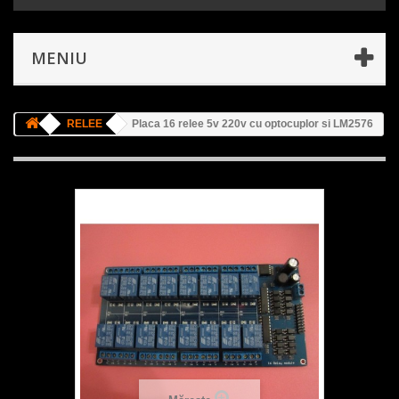
MENIU
RELEE
Placa 16 relee 5v 220v cu optocuplor si LM2576