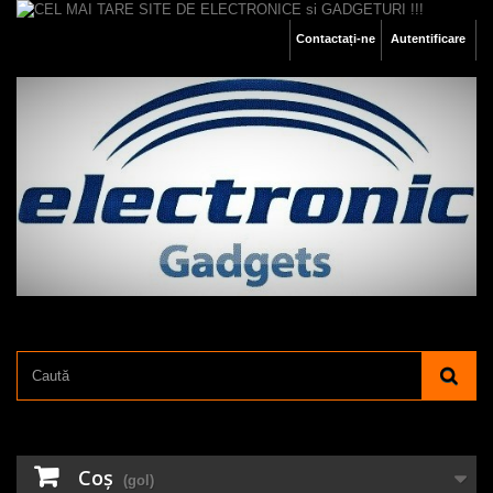
Contactați-ne
Autentificare
Coş
(gol)