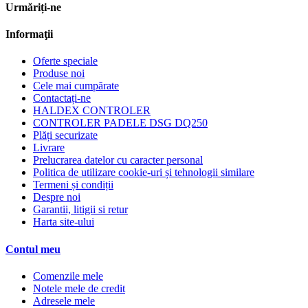
Urmăriți-ne
Informaţii
Oferte speciale
Produse noi
Cele mai cumpărate
Contactați-ne
HALDEX CONTROLER
CONTROLER PADELE DSG DQ250
Plăți securizate
Livrare
Prelucrarea datelor cu caracter personal
Politica de utilizare cookie-uri și tehnologii similare
Termeni și condiții
Despre noi
Garantii, litigii si retur
Harta site-ului
Contul meu
Comenzile mele
Notele mele de credit
Adresele mele