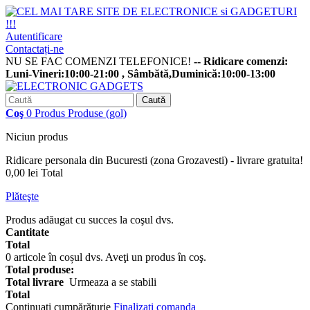
Autentificare
Contactați-ne
NU SE FAC COMENZI TELEFONICE!
-- Ridicare comenzi:
Luni-Vineri:10:00-21:00 , Sâmbătă,Duminică:10:00-13:00
Caută
Coş
0
Produs
Produse
(gol)
Niciun produs
Ridicare personala din Bucuresti (zona Grozavesti) - livrare gratuita!
0,00 lei
Total
Plăteşte
Produs adăugat cu succes la coşul dvs.
Cantitate
Total
0
articole în coșul dvs.
Aveţi un produs în coş.
Total produse:
Total livrare
Urmeaza a se stabili
Total
Continuaţi cumpărăturie
Finalizați comanda