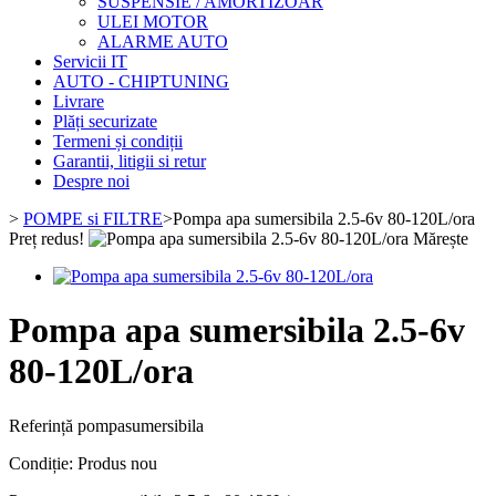
SUSPENSIE / AMORTIZOAR
ULEI MOTOR
ALARME AUTO
Servicii IT
AUTO - CHIPTUNING
Livrare
Plăți securizate
Termeni și condiții
Garantii, litigii si retur
Despre noi
>
POMPE si FILTRE
>
Pompa apa sumersibila 2.5-6v 80-120L/ora
Preț redus!
Mărește
Pompa apa sumersibila 2.5-6v
80-120L/ora
Referință
pompasumersibila
Condiție:
Produs nou