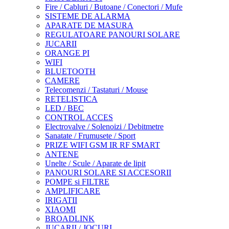
Fire / Cabluri / Butoane / Conectori / Mufe
SISTEME DE ALARMA
APARATE DE MASURA
REGULATOARE PANOURI SOLARE
JUCARII
ORANGE PI
WIFI
BLUETOOTH
CAMERE
Telecomenzi / Tastaturi / Mouse
RETELISTICA
LED / BEC
CONTROL ACCES
Electrovalve / Solenoizi / Debitmetre
Sanatate / Frumusete / Sport
PRIZE WIFI GSM IR RF SMART
ANTENE
Unelte / Scule / Aparate de lipit
PANOURI SOLARE SI ACCESORII
POMPE si FILTRE
AMPLIFICARE
IRIGATII
XIAOMI
BROADLINK
JUCARII / JOCURI