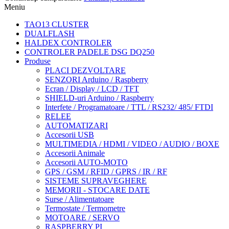
Meniu
TAO13 CLUSTER
DUALFLASH
HALDEX CONTROLER
CONTROLER PADELE DSG DQ250
Produse
PLACI DEZVOLTARE
SENZORI Arduino / Raspberry
Ecran / Display / LCD / TFT
SHIELD-uri Arduino / Raspberry
Interfete / Programatoare / TTL / RS232/ 485/ FTDI
RELEE
AUTOMATIZARI
Accesorii USB
MULTIMEDIA / HDMI / VIDEO / AUDIO / BOXE
Accesorii Animale
Accesorii AUTO-MOTO
GPS / GSM / RFID / GPRS / IR / RF
SISTEME SUPRAVEGHERE
MEMORII - STOCARE DATE
Surse / Alimentatoare
Termostate / Termometre
MOTOARE / SERVO
RASPBERRY PI